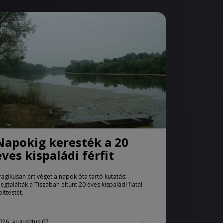
Napokig keresték a 20
éves kispaládi férfit
ragikusan ért véget a napok óta tartó kutatás:
egtalálták a Tiszában eltűnt 20 éves kispaládi fiatal
olttestét.
026. augusztus 07.