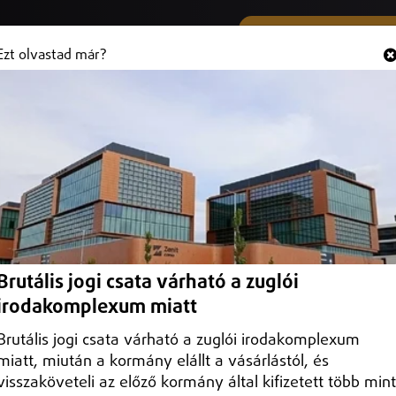
SMS ÉS VIBER SZÁMUNK
Hallgasd és
+36 (20) 316 3000
Ezt olvastad már?
 Görögkatolikus Múzeumban
an
Brutális jogi csata várható a zuglói
irodakomplexum miatt
Brutális jogi csata várható a zuglói irodakomplexum
miatt, miután a kormány elállt a vásárlástól, és
visszaköveteli az előző kormány által kifizetett több mint