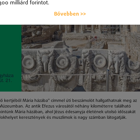
300 milliárd forintot.
Bővebben >>
lő kertjéből Mária házába" címmel úti beszámolót hallgathatnak meg az
 Múzeumban. Az antik Efezus városától néhány kilométerre található
intünk Mária házában, ahol Jézus édesanyja életének utolsó időszakát
ándokhelyet keresztények és muszlimok is nagy számban látogatják.