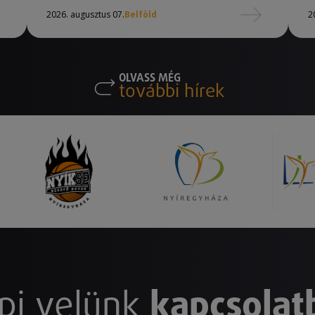
2026. augusztus 07.
Belföld
2
OLVASS MÉG
további hírek
pj velünk
kapcsolat