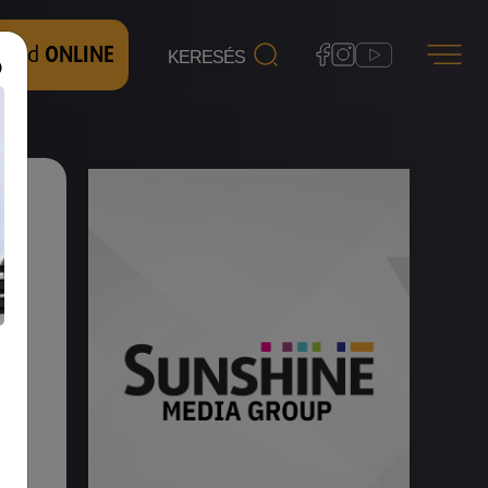
 nézd
ONLINE