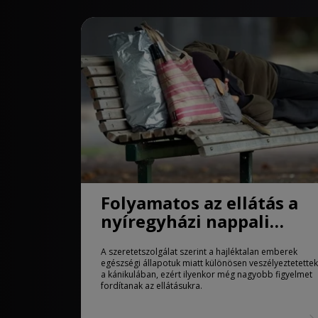
Folyamatos az ellátás a
nyíregyházi nappali
melegedőben
A szeretetszolgálat szerint a hajléktalan emberek
egészségi állapotuk miatt különösen veszélyeztetettek
a kánikulában, ezért ilyenkor még nagyobb figyelmet
fordítanak az ellátásukra.