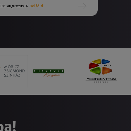
026. augusztus 07.
Belföld
ba!