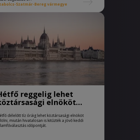
zabolcs-Szatmár-Bereg vármegye
Hétfő reggelig lehet
köztársasági elnököt
jelölni
étfő délelőtt tíz óráig lehet köztársasági elnököt
elölni, miután hivatalosan is kitűzték a jövő keddi
llamfőválasztás időpontját.