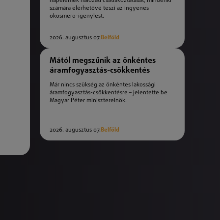
napelemek hálózati csatlakoztatását, mindenki
számára elérhetővé teszi az ingyenes
okosmérő-igénylést.
2026. augusztus 07.
Belföld
Mától megszűnik az önkéntes
áramfogyasztás-csökkentés
Már nincs szükség az önkéntes lakossági
áramfogyasztás-csökkentésre – jelentette be
Magyar Péter miniszterelnök.
2026. augusztus 07.
Belföld