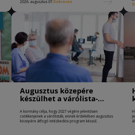
2026. augusztus 07.
Debrecen
S
Augusztus közepére
készülhet a várólista-
csökkentő program
A kormány célja, hogy 2027 végére jelentősen
H
csökkenjenek a várólisták, ennek érdekében augusztus
j
közepére átfogó intézkedési program készül.
á