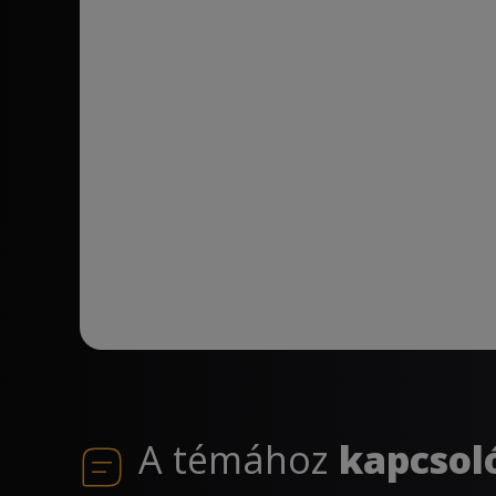
A témához
kapcsol