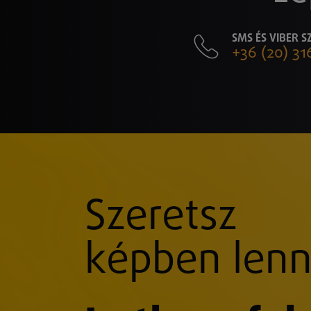
SMS ÉS VIBER 
+36 (20) 31
Szeretsz
képben lenn