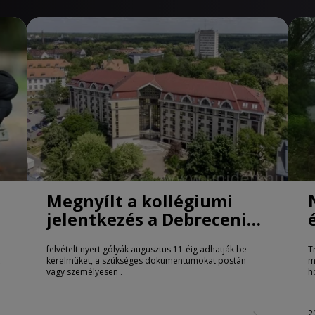
Megnyílt a kollégiumi
jelentkezés a Debreceni
Egyetemen
felvételt nyert gólyák augusztus 11-éig adhatják be
T
kérelmüket, a szükséges dokumentumokat postán
m
vagy személyesen .
h
2