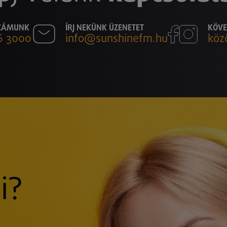
SZÁMUNK
ÍRJ NEKÜNK ÜZENETET
KÖVE
6 3000
info@sunshinefm.hu
köz
i?