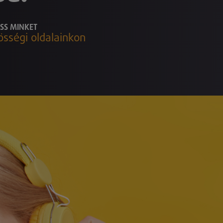
SS MINKET
össégi oldalainkon