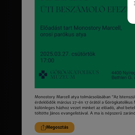
Monostory Marcell atya tolmácsolásában "Az Istenszü
érdeklődők március 27-én 17 órától a Görögkatolikus
különleges házhoz vezet minket az előadó, ahol betek
töltötte János evangelistával. A ma is népszerű zar
Megosztás