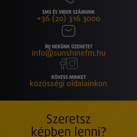
SMS ÉS VIBER SZÁMUNK
+36 (20) 316 3000
ÍRJ NEKÜNK ÜZENETET
info@sunshinefm.hu
KÖVESS MINKET
közösségi oldalainkon
Szeretsz
képben lenni?