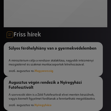
Friss hírek
Súlyos férőhelyhiány van a gyermekvédelemben
A minisztérium célja a rendszer átalakítása, nagyobb intézményi
mozgástérrel és szakmai munkacsoportok létrehozásával.
2026. augusztus 10.
Magyarország
Augusztus végén rendezik a Nyíregyházi
Futófesztivált
A szervezők idén is a Zöld Futófesztivál elvei mentén készülnek,
vagyis kiemelt figyelmet fordítanak a fenntartható megoldásokra.
2026. augusztus 10.
Nyíregyháza