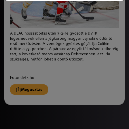
A DEAC hosszabbítás után 3-2-re győzött a DVTK
Jegesmedvék ellen a jégkorong magyar bajnoki elődöntő
első mérkőzésén. A vendégek győztes gólját Ilja Culihin
ütötte a 73. percben. A párharc az egyik fél második sikeréig
tart, a következő meccs vasárnap Debrecenben lesz. Ha
szükséges, hétfőn jöhet a döntő ütközet.
Fotó: dvtk.hu
Megosztás