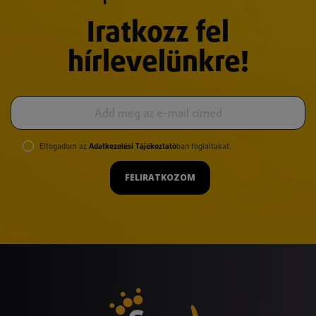
Iratkozz fel
hírlevelünkre!
Elfogadom az
Adatkezelési Tájékoztató
ban foglaltakat.
FELIRATKOZOM