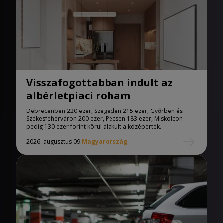
Visszafogottabban indult az
albérletpiaci roham
Debrecenben 220 ezer, Szegeden 215 ezer, Győrben és
Székesfehérváron 200 ezer, Pécsen 183 ezer, Miskolcon
pedig 130 ezer forint körül alakult a középérték.
2026. augusztus 09.
Magyarország