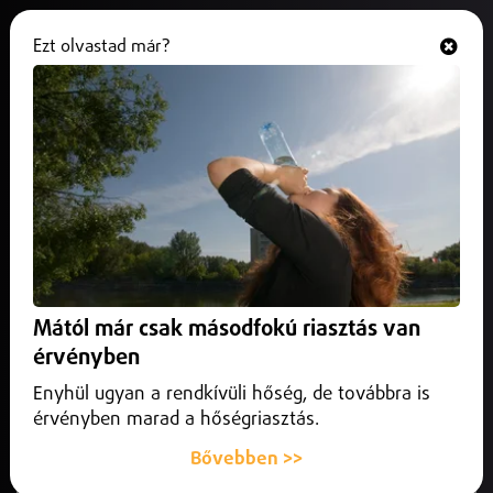
Ezt olvastad már?
Hallgasd és nézd
ONLINE
Hosszabbításban nyert a DEAC
2025. február 22.
Sport
A DEAC hosszabbítás után 3-2-re győzött a DVTK
Jegesmedvék ellen a jégkorong magyar bajnoki elődöntő
első mérkőzésén.
Mától már csak másodfokú riasztás van
érvényben
Enyhül ugyan a rendkívüli hőség, de továbbra is
érvényben marad a hőségriasztás.
Bővebben >>