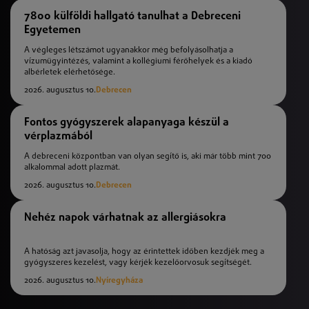
7800 külföldi hallgató tanulhat a Debreceni
Egyetemen
A végleges létszámot ugyanakkor még befolyásolhatja a
vízumügyintézés, valamint a kollégiumi férőhelyek és a kiadó
albérletek elérhetősége.
2026. augusztus 10.
Debrecen
Fontos gyógyszerek alapanyaga készül a
vérplazmából
A debreceni központban van olyan segítő is, aki már több mint 700
alkalommal adott plazmát.
2026. augusztus 10.
Debrecen
Nehéz napok várhatnak az allergiásokra
A hatóság azt javasolja, hogy az érintettek időben kezdjék meg a
gyógyszeres kezelést, vagy kérjék kezelőorvosuk segítségét.
2026. augusztus 10.
Nyíregyháza