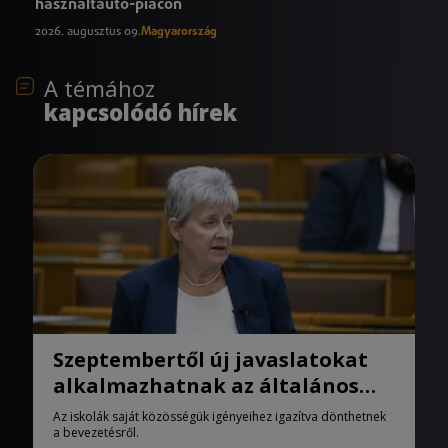
használtautó-piacon
2026. augusztus 09.
Magyarország
A témához
kapcsolódó hírek
Szeptembertől új javaslatokat
alkalmazhatnak az általános
iskolák
Az iskolák saját közösségük igényeihez igazítva dönthetnek
a bevezetésről.