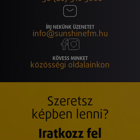
ÍRJ NEKÜNK ÜZENETET
info@sunshinefm.hu
KÖVESS MINKET
közösségi oldalainkon
Szeretsz
képben lenni?
Iratkozz fel