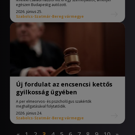
egészen Budapestig autózott.
2026. június 25.
Szabolcs-Szatmár-Bereg vármegye
Új fordulat az encsencsi kettős
gyilkosság ügyében
A per elmeorvos- és pszichológus szakértők
meghallgatásával folytatódik.
2026. június 24.
Szabolcs-Szatmár-Bereg vármegye
«
1
2
3
4
5
6
7
8
9
10
»