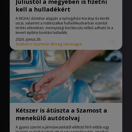
Júliustól a megyében is fizetni
kell a hulladékért
A MOHU döntése alapján a nyíregyházi Korányi és Kerék
utcai, valamint a mátészalkai hulladékudvarban ezentúl
térítés ellenében, mennyiségi korlátozás nélkül adható le a
kevert építési-bontási hulladék.
2026. június 26.
Szabolcs-Szatmár-Bereg vármegye
Kétszer is átúszta a Szamost a
menekülő autótolvaj
A gyanú szerint a járművezetéstől eltiltott férfi előbb egy
leveleki családi házból vitt el egy személyautót, amellyel