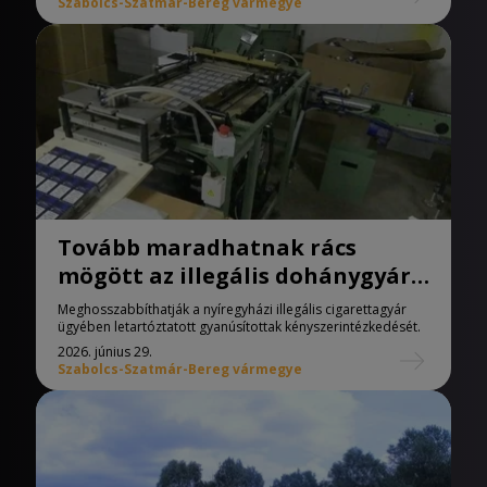
Szabolcs-Szatmár-Bereg vármegye
Tovább maradhatnak rács
mögött az illegális dohánygyár
gyanúsítottjai
Meghosszabbíthatják a nyíregyházi illegális cigarettagyár
ügyében letartóztatott gyanúsítottak kényszerintézkedését.
2026. június 29.
Szabolcs-Szatmár-Bereg vármegye