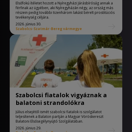
férfi
Elsőfokú ítéletet hozott a Nyíregyházi Járásbíróság annak a
férfinak az ügyében, aki Nyíregyházán négy, az ország más
részein pedig további tizenhárom lakást bérelt prostitúciós
tevékenység céljára.
2026. június 30.
Szabolcs-Szatmár-Bereg vármegye
Szabolcsi fiatalok vigyáznak a
balatoni strandolókra
Július elsejétől ismét szabolcsi fiatalok is szolgálatot
teljesítenek a Balaton partján a Magyar Vöröskereszt
Balatoni Elsősegélynyújtó Szolgálatában.
2026. június 29.