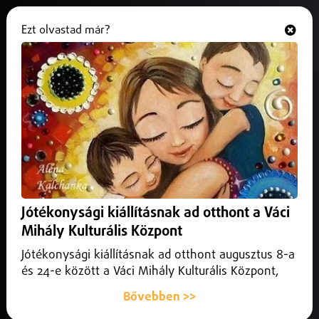
Ezt olvastad már?
Hallgasd és nézd
ONLINE
Szabolcs-Szatmár-Bereg vármegye
Jótékonysági kiállításnak ad otthont a Váci
Mihály Kulturális Központ
Jótékonysági kiállításnak ad otthont augusztus 8-a
és 24-e között a Váci Mihály Kulturális Központ,
Bővebben >>