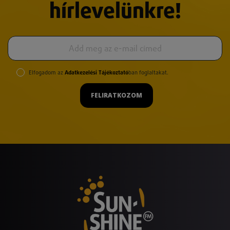
hírlevelünkre!
Elfogadom az
Adatkezelési Tájékoztató
ban foglaltakat.
FELIRATKOZOM