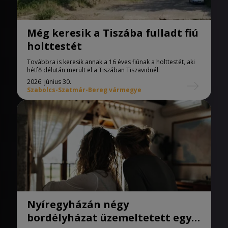
Még keresik a Tiszába fulladt fiú
holttestét
Továbbra is keresik annak a 16 éves fiúnak a holttestét, aki
hétfő délután merült el a Tiszában Tiszavidnél.
2026. június 30.
Szabolcs-Szatmár-Bereg vármegye
Nyíregyházán négy
bordélyházat üzemeltetett egy