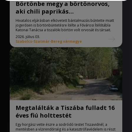
Börtönbe megy a börtönorvos,
aki chili paprikás
bőrfertőtlenítővel kínozta a
Hivatalos eljárásban elkövetett bántalmazás bűntette miatt
betegeket
jogerősen is börtönbüntetésre ítélte a Fővárosi Ítélőtábla
Katonai Tanácsa a tiszalöki börtön volt orvosát és társait.
2026. július 03.
Szabolcs-Szatmár-Bereg vármegye
Megtalálták a Tiszába fulladt 16
éves fiú holttestét
Egy horgász vette észre a sodródó testet Tiszavidnél, a
mentésben a vízirendőrség és a katasztrófavédelem is részt