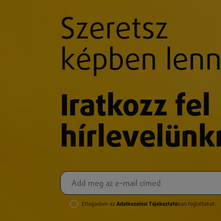
Szeretsz
képben lenn
Iratkozz fel
hírlevelünk
Elfogadom az
Adatkezelési Tájékoztató
ban foglaltakat.