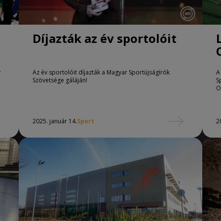
Díjazták az év sportolóit
v
Az év sportolóit díjazták a Magyar Sportújságírók
A
Szövetsége gáláján!
S
O
2025. január 14.
Sport
2