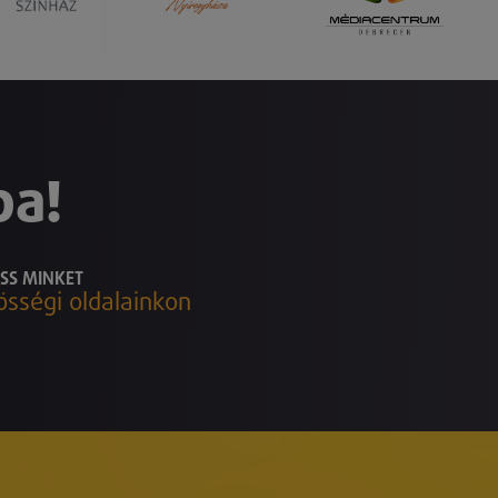
ba!
SS MINKET
össégi oldalainkon