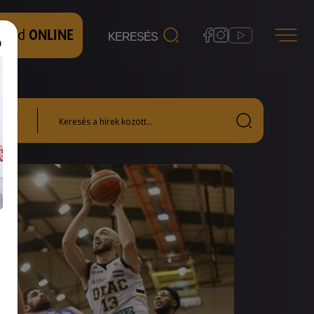
 nézd
ONLINE