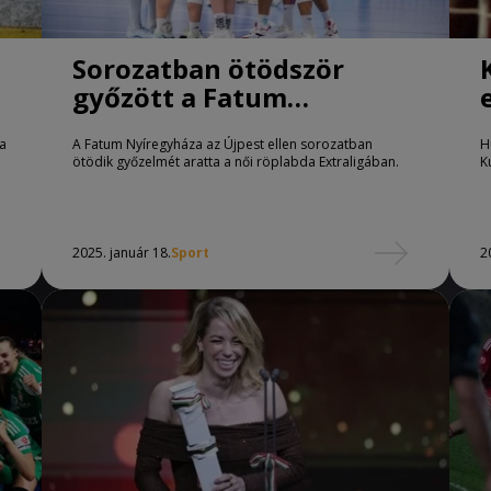
a
Sorozatban ötödször
győzött a Fatum
Nyíregyháza
a
A Fatum Nyíregyháza az Újpest ellen sorozatban
H
ötödik győzelmét aratta a női röplabda Extraligában.
K
2025. január 18.
Sport
2