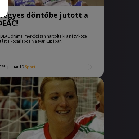
Négyes döntőbe jutott a
DEAC!
 DEAC drámai mérkőzésen harcolta ki a négy közé
utást a kosárlabda Magyar Kupában.
025. január 19.
Sport