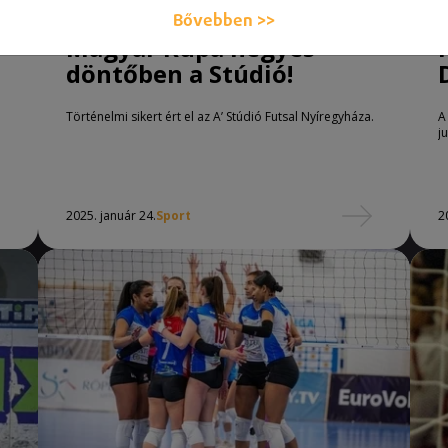
Bővebben >>
Magyar Kupa négyes
döntőben a Stúdió!
Történelmi sikert ért el az A’ Stúdió Futsal Nyíregyháza.
A
j
2025. január 24.
Sport
2