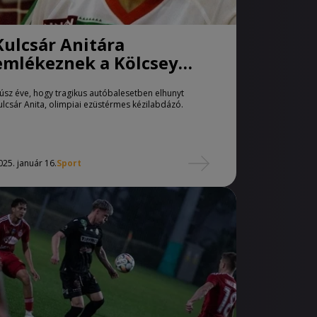
Kulcsár Anitára
emlékeznek a Kölcsey
Gimnáziumban
úsz éve, hogy tragikus autóbalesetben elhunyt
ulcsár Anita, olimpiai ezüstérmes kézilabdázó.
025. január 16.
Sport