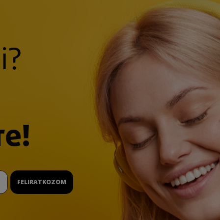
i?
re!
FELIRATKOZOM