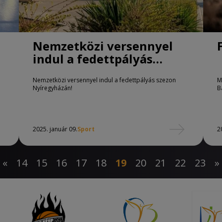
Nemzetközi versennyel
indul a fedettpályás
szezon
Nemzetközi versennyel indul a fedettpályás szezon
M
Nyíregyházán!
B
2025. január 09.
Sport
2
«
14
15
16
17
18
19
20
21
22
23
»