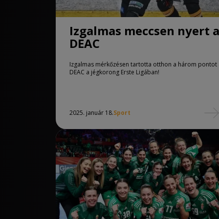
Izgalmas meccsen nyert 
DEAC
Izgalmas mérkőzésen tartotta otthon a három pontot 
DEAC a jégkorong Erste Ligában!
2025. január 18.
Sport