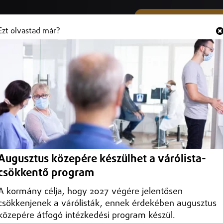
SMS ÉS VIBER SZÁMUNK
Hallgasd és
+36 (20) 316 3000
Ezt olvastad már?
Augusztus közepére készülhet a várólista-
csökkentő program
A kormány célja, hogy 2027 végére jelentősen
csökkenjenek a várólisták, ennek érdekében augusztus
közepére átfogó intézkedési program készül.