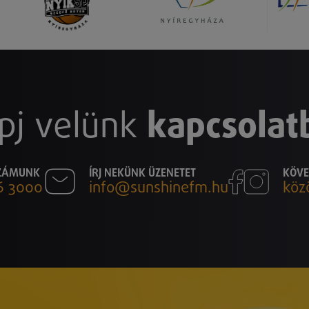
pj velünk
kapcsolat
SZÁMUNK
ÍRJ NEKÜNK ÜZENETET
KÖVE
6 3000
info@sunshinefm.hu
köz