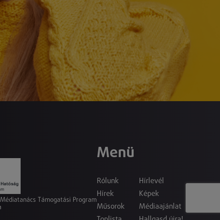
Menü
Rólunk
Hírlevél
Hírek
Képek
a Médiatanács Támogatási Program
Műsorok
Médiaajánlat
a
Toplista
Hallgasd újra!