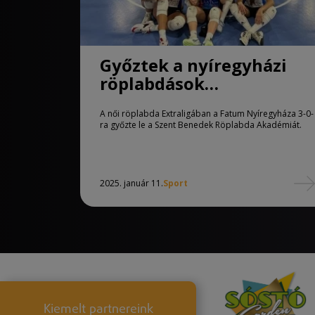
Győztek a nyíregyházi
röplabdások
Balatonfüreden!
A női röplabda Extraligában a Fatum Nyíregyháza 3-0-
ra győzte le a Szent Benedek Röplabda Akadémiát.
2025. január 11.
Sport
Kiemelt partnereink