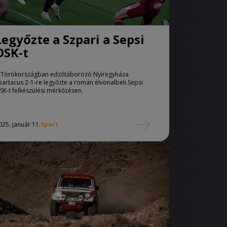
Legyőzte a Szpari a Sepsi
OSK-t
 Törökországban edzőtáborozó Nyíregyháza
partacus 2-1-re legyőzte a román élvonalbeli Sepsi
SK-t felkészülési mérkőzésen.
025. január 11.
Sport