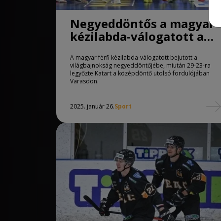
Negyeddöntős a magyar
kézilabda-válogatott a
vb-n
A magyar férfi kézilabda-válogatott bejutott a
világbajnokság negyeddöntőjébe, miután 29-23-ra
legyőzte Katart a középdöntő utolsó fordulójában
Varasdon.
2025. január 26.
Sport