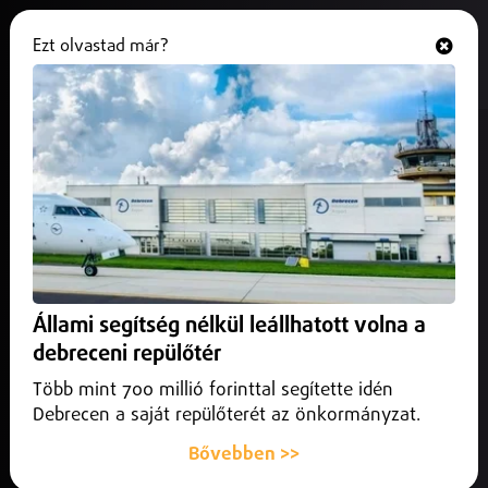
Ezt olvastad már?
Hallgasd és nézd
ONLINE
Külföld
Állami segítség nélkül leállhatott volna a
debreceni repülőtér
Több mint 700 millió forinttal segítette idén
Debrecen a saját repülőterét az önkormányzat.
Bővebben >>