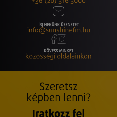
+36 (20) 316 3000
ÍRJ NEKÜNK ÜZENETET
info@sunshinefm.hu
KÖVESS MINKET
közösségi oldalainkon
Szeretsz
képben lenni?
Iratkozz fel