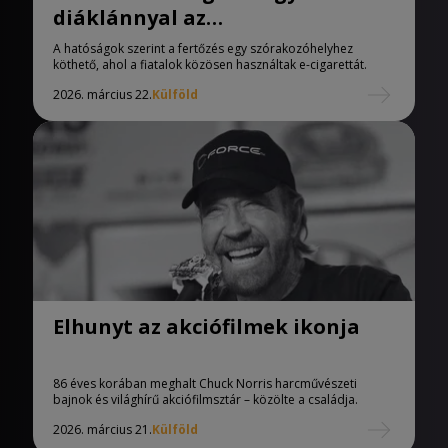
diáklánnyal az
agyhártyagyulladás
A hatóságok szerint a fertőzés egy szórakozóhelyhez
köthető, ahol a fiatalok közösen használtak e-cigarettát.
2026. március 22.
Külföld
Elhunyt az akciófilmek ikonja
86 éves korában meghalt Chuck Norris harcművészeti
bajnok és világhírű akciófilmsztár – közölte a családja.
2026. március 21.
Külföld