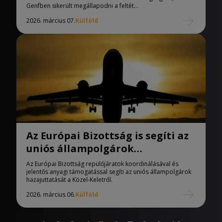
Genfben sikerült megállapodni a feltét...
2026. március 07.
Külföld
Az Európai Bizottság is segíti az
uniós állampolgárok
hazajuttatását a Közel-Keletről
Az Európai Bizottság repülőjáratok koordinálásával és
jelentős anyagi támogatással segíti az uniós állampolgárok
hazajuttatását a Közel-Keletről.
2026. március 06.
Külföld