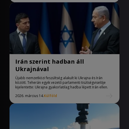
Irán szerint hadban áll
Ukrajnával
Újabb nemzetközi feszültség alakult ki Ukrajna és Irán
között. Teherán egyik vezető parlamenti tisztségviselője
kijelentette: Ukrajna gyakorlatilag hadba lépett Irán ellen.
2026. március 14.
Külföld