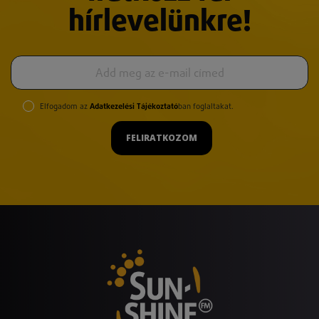
hírlevelünkre!
Elfogadom az
Adatkezelési Tájékoztató
ban foglaltakat.
FELIRATKOZOM