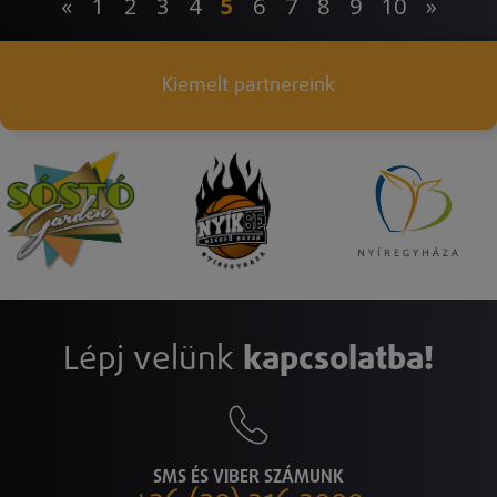
«
1
2
3
4
5
6
7
8
9
10
»
Kiemelt partnereink
Lépj velünk
kapcsolatba!
SMS ÉS VIBER SZÁMUNK