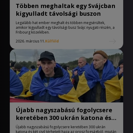
Többen meghaltak egy Svájcban
kigyulladt távolsági buszon
Legalább hat ember meghalt és többen megsérültek,
amikor kigyulladt egy távolsági busz Svájc nyugati részén, a
Fribourg közelében.
2026. március 11.
Külföld
Újabb nagyszabású fogolycsere
keretében 300 ukrán katona és
két civil térhetett haza
Újabb nagyszabású fogolycsere keretében 300 ukrán
katona és két civil térhetett haza az orosz fogságból, miután