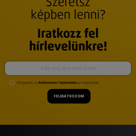
Szeretsz
képben lenni?
Iratkozz fel
hírlevelünkre!
Elfogadom az
Adatkezelési Tájékoztató
ban foglaltakat.
FELIRATKOZOM