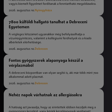
vagyis kiemelt figyelmet fordítanak a fenntartható megoldásokra.
2026. augusztus 10.
Nyíregyháza
7800 külföldi hallgató tanulhat a Debreceni
Egyetemen
A végleges létszámot ugyanakkor még befolyásolhatja a
vízumügyintézés, valamint a kollégiumi férőhelyek és a kiadó
albérletek elérhetősége.
2026. augusztus 10.
Debrecen
Fontos gyógyszerek alapanyaga készül a
vérplazmából
A debreceni központban van olyan segítő is, aki már több mint 700
alkalommal adott plazmát.
2026. augusztus 10.
Debrecen
Nehéz napok várhatnak az allergiásokra
A hatóság azt javasolja, hogy az érintettek időben kezdjék meg a
gyógyszeres kezelést, vagy kérjék kezelőorvosuk segítségét.