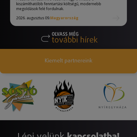
kiszámíthatóbb fenntartási költségű, modernebb
megoldások felé fordulnak.
2026. augusztus 09.
Magyarország
OLVASS MÉG
további hírek
Kiemelt partnereink
Lépj velünk
kapcsolatba!