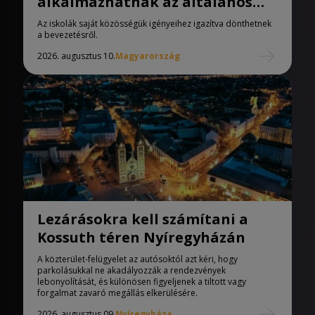
alkalmazhatnak az általános
iskolák
Az iskolák saját közösségük igényeihez igazítva dönthetnek
a bevezetésről.
2026. augusztus 10.
Magyarország
Lezárásokra kell számítani a
Kossuth téren Nyíregyházán
A közterület-felügyelet az autósoktól azt kéri, hogy
parkolásukkal ne akadályozzák a rendezvények
lebonyolítását, és különösen figyeljenek a tiltott vagy
forgalmat zavaró megállás elkerülésére.
2026. augusztus 09.
Nyíregyháza