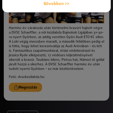
Bővebben >>
Harminc év várakozás után történelmi bravúrt hajtott végre
a
DVSC Schaeffler
: a női kézilabda Bajnokok Ligájában 31–30-
ra nyert Győrben, az addig veretlen
Győri Audi ETO KC
ellen.
A Loki végig meccsben maradt, a második félidőben pedig el
is hitte, hogy lehet keresnivalója az Audi Arénában – és lett
is. Fantasztikus csapatmunkával, óriási védekezéssel és
Jessica Ryde elképesztő, 17 védéses teljesítményével
sikerült a bravúr. Toublanc kilenc, Petrus hat, Hámori öt góllal
járult hozzá a sikerhez. A DVSC Schaeffler harminc év után
tudott nyerni Győrben – ez már kézitörténelem.
Fotó: dvsckezilabda.hu
Megosztás