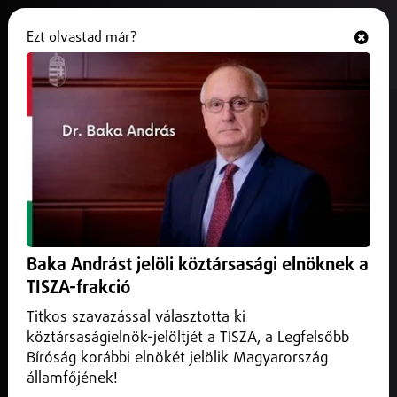
Ezt olvastad már?
Hallgasd és nézd
ONLINE
Harminc év után csoda Győrben:
BL-t nyert idegenben a Loki
2026. január 18.
Sport
Kézitörténelem született, idegenben szoros küzdelemben
tudtak nyerni a lányok.
Baka Andrást jelöli köztársasági elnöknek a
TISZA-frakció
Titkos szavazással választotta ki
köztársaságielnök-jelöltjét a TISZA, a Legfelsőbb
Bíróság korábbi elnökét jelölik Magyarország
államfőjének!