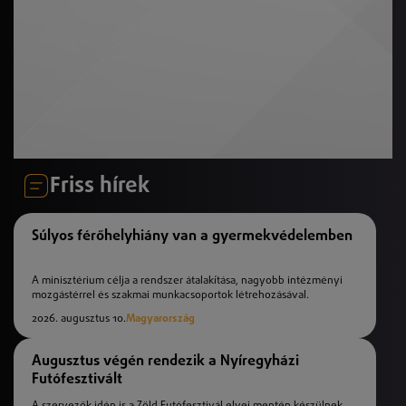
Friss hírek
Súlyos férőhelyhiány van a gyermekvédelemben
A minisztérium célja a rendszer átalakítása, nagyobb intézményi
mozgástérrel és szakmai munkacsoportok létrehozásával.
2026. augusztus 10.
Magyarország
Augusztus végén rendezik a Nyíregyházi
Futófesztivált
A szervezők idén is a Zöld Futófesztivál elvei mentén készülnek,