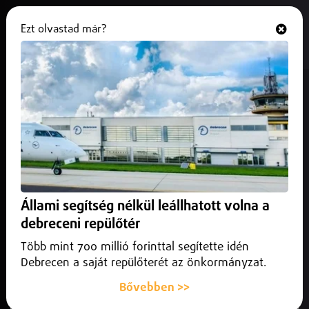
Ezt olvastad már?
Hallgasd és nézd
ONLINE
Fucsovics Márton főtáblára jutott
a tokiói keménypályás
tenisztornán
2025. szeptember 24.
Sport
Fucsovics Márton sikerrel vette a selejtező második
Állami segítség nélkül leállhatott volna a
fordulóját is, így feljutott a főtáblára a 2,23 millió dollár
debreceni repülőtér
(740 millió forint) összdíjazású tokiói keménypályás
tenisztornán.
Több mint 700 millió forinttal segítette idén
Debrecen a saját repülőterét az önkormányzat.
Bővebben >>