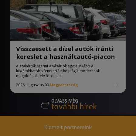
Visszaesett a dízel autók iránti
kereslet a használtautó-piacon
A szakértők szerint a vásárlók egyre inkább a
kiszámíthatóbb fenntartási költségű, modernebb
megoldások felé fordulnak.
2026. augusztus 09.
Magyarország
OLVASS MÉG
további hírek
Kiemelt partnereink