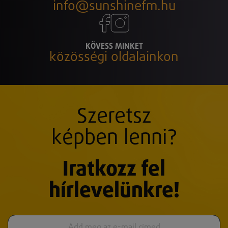
info@sunshinefm.hu
KÖVESS MINKET
közösségi oldalainkon
Szeretsz
képben lenni?
Iratkozz fel
hírlevelünkre!