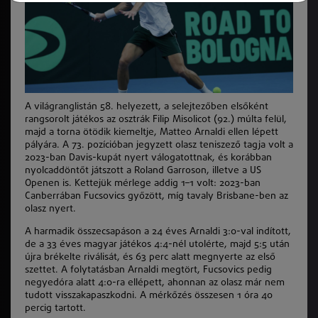
A világranglistán 58. helyezett, a selejtezőben elsőként
rangsorolt játékos az osztrák Filip Misolicot (92.) múlta felül,
majd a torna ötödik kiemeltje, Matteo Arnaldi ellen lépett
pályára. A 73. pozícióban jegyzett olasz teniszező tagja volt a
2023-ban Davis-kupát nyert válogatottnak, és korábban
nyolcaddöntőt játszott a Roland Garroson, illetve a US
Openen is. Kettejük mérlege addig 1–1 volt: 2023-ban
Canberrában Fucsovics győzött, míg tavaly Brisbane-ben az
olasz nyert.
A harmadik összecsapáson a 24 éves Arnaldi 3:0-val indított,
de a 33 éves magyar játékos 4:4-nél utolérte, majd 5:5 után
újra brékelte riválisát, és 63 perc alatt megnyerte az első
szettet. A folytatásban Arnaldi megtört, Fucsovics pedig
negyedóra alatt 4:0-ra ellépett, ahonnan az olasz már nem
tudott visszakapaszkodni. A mérkőzés összesen 1 óra 40
percig tartott.