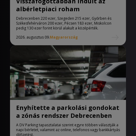
Visszafogottabban indult az
albérletpiaci roham
Debrecenben 220 ezer, Szegeden 215 ezer, Győrben és
Székesfehérváron 200 ezer, Pécsen 183 ezer, Miskolcon
pedig 130 ezer forint körül alakult a középérték.
2026. augusztus 09.
Magyarország
Enyhítette a parkolási gondokat
a zónás rendszer Debrecenben
A DV Parking tapasztalatai szerint egyre többen választják a
napi bérletet, valamint az online, telefonos vagy bankkártyás
díjfizetést.