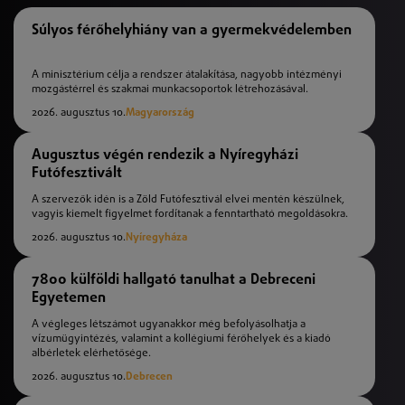
Súlyos férőhelyhiány van a gyermekvédelemben
A minisztérium célja a rendszer átalakítása, nagyobb intézményi
mozgástérrel és szakmai munkacsoportok létrehozásával.
2026. augusztus 10.
Magyarország
Augusztus végén rendezik a Nyíregyházi
Futófesztivált
A szervezők idén is a Zöld Futófesztivál elvei mentén készülnek,
vagyis kiemelt figyelmet fordítanak a fenntartható megoldásokra.
2026. augusztus 10.
Nyíregyháza
7800 külföldi hallgató tanulhat a Debreceni
Egyetemen
A végleges létszámot ugyanakkor még befolyásolhatja a
vízumügyintézés, valamint a kollégiumi férőhelyek és a kiadó
albérletek elérhetősége.
2026. augusztus 10.
Debrecen