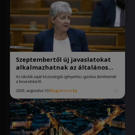
Szeptembertől új javaslatokat
alkalmazhatnak az általános
iskolák
Az iskolák saját közösségük igényeihez igazítva dönthetnek
a bevezetésről.
2026. augusztus 10.
Magyarország