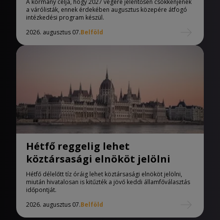
A kormány célja, hogy 2027 végére jelentősen csökkenjenek
a várólisták, ennek érdekében augusztus közepére átfogó
intézkedési program készül.
2026. augusztus 07.
Belföld
Hétfő reggelig lehet
köztársasági elnököt jelölni
Hétfő délelőtt tíz óráig lehet köztársasági elnököt jelölni,
miután hivatalosan is kitűzték a jövő keddi államfőválasztás
időpontját.
2026. augusztus 07.
Belföld