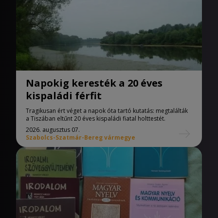
Napokig keresték a 20 éves
kispaládi férfit
Tragikusan ért véget a napok óta tartó kutatás: megtalálták
a Tiszában eltűnt 20 éves kispaládi fiatal holttestét.
2026. augusztus 07.
Szabolcs-Szatmár-Bereg vármegye