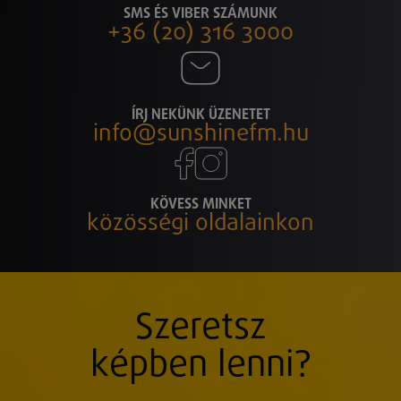
SMS ÉS VIBER SZÁMUNK
+36 (20) 316 3000
ÍRJ NEKÜNK ÜZENETET
info@sunshinefm.hu
KÖVESS MINKET
közösségi oldalainkon
Szeretsz
képben lenni?