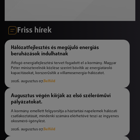
Friss hírek
Hálózatfejlesztés és megújuló energiás
beruházások indulhatnak
Átfogó energiafejlesztési tervet fogadott el a kormány. Magyar
Péter miniszterelnök közlése szerint bővítik az energiatároló
kapacitásokat, korszerűsítik a villamosenergia-hálózatot.
2026. augusztus 07.
Belföld
Augusztus végén kiírják az első szélerőművi
pályázatokat.
A kormány emellett felgyorsítja a háztartási napelemek hálózati
csatlakoztatását, mindenki számára elérhetővé teszi az ingyenes
okosmérő-igénylést.
2026. augusztus 07.
Belföld