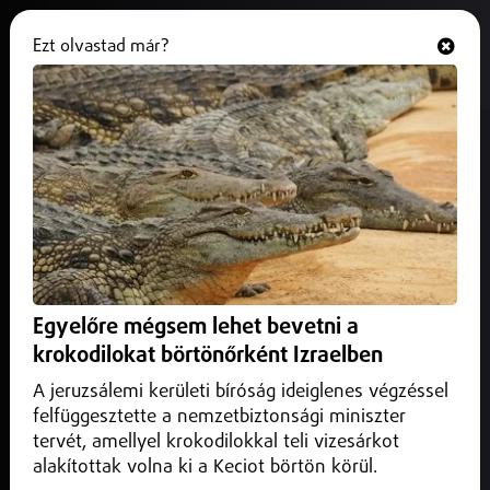
Ezt olvastad már?
Hallgasd és nézd
ONLINE
Fucsovics 13 helyet javított
2025. február 18.
Sport
Fucsovics Márton tizenhárom helyet javított a férfi tenisz-
világranglistán.
Egyelőre mégsem lehet bevetni a
krokodilokat börtönőrként Izraelben
A jeruzsálemi kerületi bíróság ideiglenes végzéssel
felfüggesztette a nemzetbiztonsági miniszter
tervét, amellyel krokodilokkal teli vizesárkot
alakítottak volna ki a Keciot börtön körül.