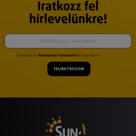
Iratkozz fel
hírlevelünkre!
Elfogadom az
Adatkezelési Tájékoztató
ban foglaltakat.
FELIRATKOZOM