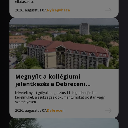
ellátásukra.
2026. augusztus 07.
Nyíregyháza
Megnyílt a kollégiumi
jelentkezés a Debreceni
Egyetemen
felvételt nyert gólyák augusztus 11-éig adhatják be
kérelmüket, a szükséges dokumentumokat postán vagy
személyesen .
2026. augusztus 07.
Debrecen