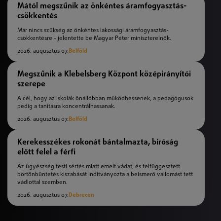
Mától megszűnik az önkéntes áramfogyasztás-
csökkentés
Már nincs szükség az önkéntes lakossági áramfogyasztás-
csökkentésre – jelentette be Magyar Péter miniszterelnök.
2026. augusztus 07.
Belföld
Megszűnik a Klebelsberg Központ középirányítói
szerepe
A cél, hogy az iskolák önállóbban működhessenek, a pedagógusok
pedig a tanításra koncentrálhassanak.
2026. augusztus 07.
Belföld
Kerekesszékes rokonát bántalmazta, bíróság
előtt felel a férfi
Az ügyészség testi sértés miatt emelt vádat, és felfüggesztett
börtönbüntetés kiszabását indítványozta a beismerő vallomást tett
vádlottal szemben.
2026. augusztus 07.
Debrecen