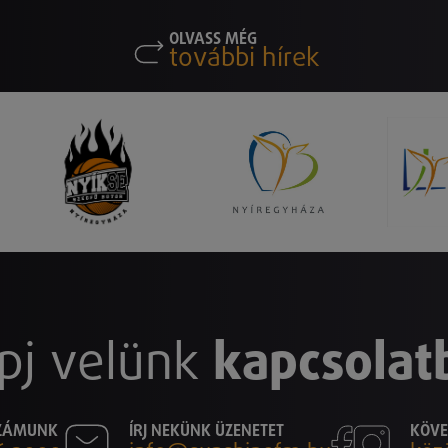
OLVASS MÉG
további hírek
pj velünk
kapcsolat
SZÁMUNK
ÍRJ NEKÜNK ÜZENETET
KÖVE