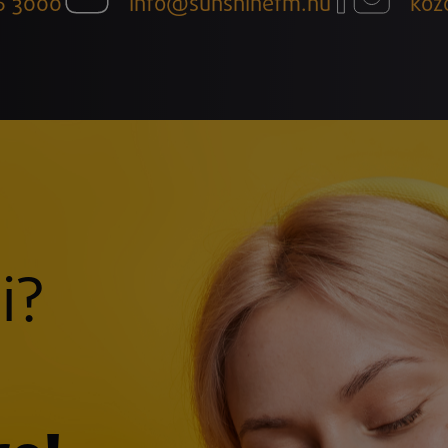
6 3000
info@sunshinefm.hu
köz
i?