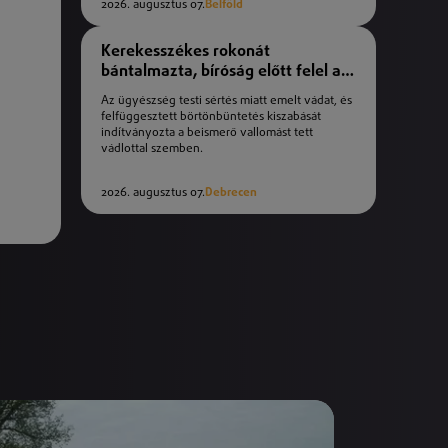
2026. augusztus 07.
Belföld
Kerekesszékes rokonát
bántalmazta, bíróság előtt felel a
férfi
Az ügyészség testi sértés miatt emelt vádat, és
felfüggesztett börtönbüntetés kiszabását
indítványozta a beismerő vallomást tett
vádlottal szemben.
2026. augusztus 07.
Debrecen