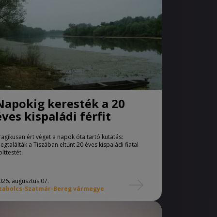
Napokig keresték a 20
éves kispaládi férfit
ragikusan ért véget a napok óta tartó kutatás:
egtalálták a Tiszában eltűnt 20 éves kispaládi fiatal
olttestét.
026. augusztus 07.
zabolcs-Szatmár-Bereg vármegye