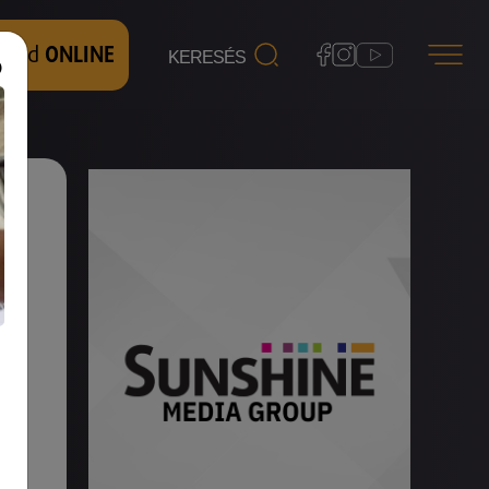
 nézd
ONLINE