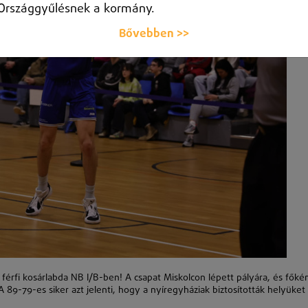
Országgyűlésnek a kormány.
Bővebben >>
érfi kosárlabda NB I/B-ben! A csapat Miskolcon lépett pályára, és főké
89-79-es siker azt jelenti, hogy a nyíregyháziak biztosították helyüket