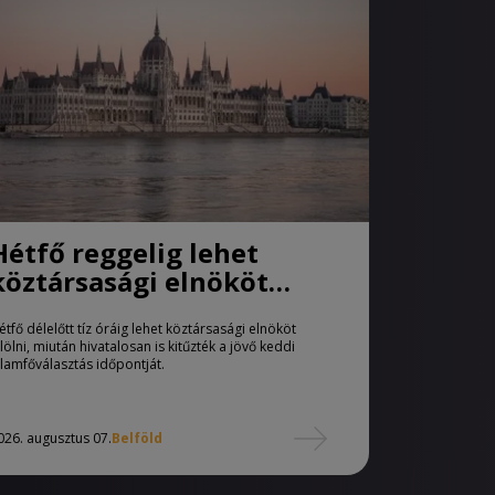
Hétfő reggelig lehet
köztársasági elnököt
jelölni
étfő délelőtt tíz óráig lehet köztársasági elnököt
elölni, miután hivatalosan is kitűzték a jövő keddi
llamfőválasztás időpontját.
026. augusztus 07.
Belföld