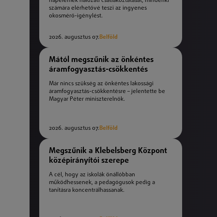
napelemek hálózati csatlakoztatását, mindenki
számára elérhetővé teszi az ingyenes
okosmérő-igénylést.
2026. augusztus 07.
Belföld
Mától megszűnik az önkéntes
áramfogyasztás-csökkentés
Már nincs szükség az önkéntes lakossági
áramfogyasztás-csökkentésre – jelentette be
Magyar Péter miniszterelnök.
2026. augusztus 07.
Belföld
Megszűnik a Klebelsberg Központ
középirányítói szerepe
A cél, hogy az iskolák önállóbban
működhessenek, a pedagógusok pedig a
tanításra koncentrálhassanak.