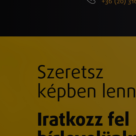
+36 (20) 31
Szeretsz
képben lenn
Iratkozz fel