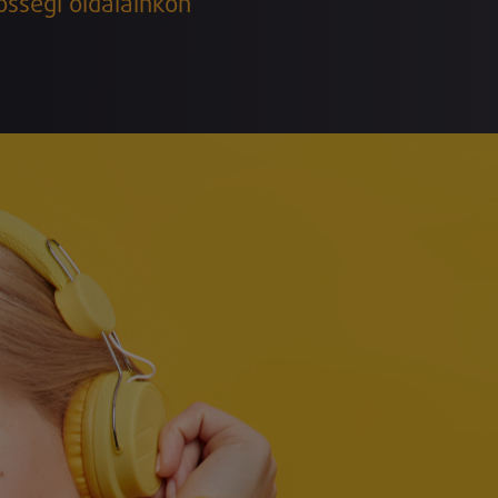
össégi oldalainkon