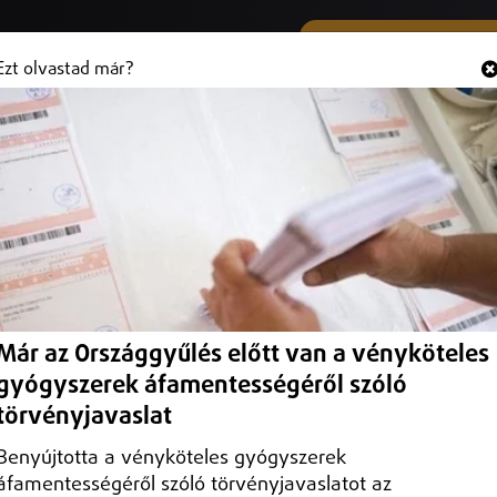
SMS ÉS VIBER SZÁMUNK
Hallgasd és
+36 (20) 316 3000
Ezt olvastad már?
lem Miskolcon
 férfi kosárlabda NB I/B-ben!
Már az Országgyűlés előtt van a vényköteles
gyógyszerek áfamentességéről szóló
törvényjavaslat
Benyújtotta a vényköteles gyógyszerek
áfamentességéről szóló törvényjavaslatot az