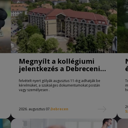
Megnyílt a kollégiumi
jelentkezés a Debreceni
Egyetemen
felvételt nyert gólyák augusztus 11-éig adhatják be
T
kérelmüket, a szükséges dokumentumokat postán
m
vagy személyesen .
h
2
2026. augusztus 07.
Debrecen
S