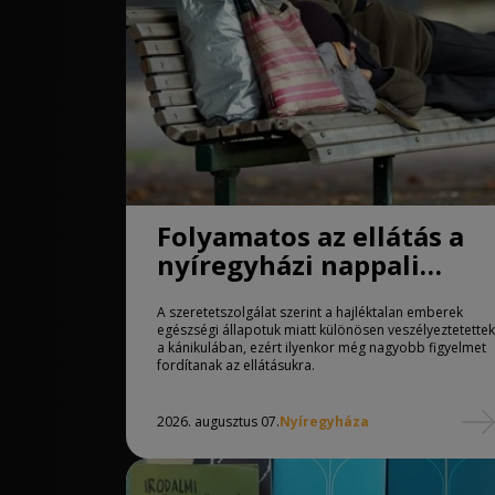
Folyamatos az ellátás a
nyíregyházi nappali
melegedőben
A szeretetszolgálat szerint a hajléktalan emberek
egészségi állapotuk miatt különösen veszélyeztetettek
a kánikulában, ezért ilyenkor még nagyobb figyelmet
fordítanak az ellátásukra.
2026. augusztus 07.
Nyíregyháza