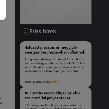
Friss hírek
Hálózatfejlesztés és megújuló
energiás beruházások indulhatnak
Átfogó energiafejlesztési tervet fogadott el a
kormány. Magyar Péter miniszterelnök közlése
szerint bővítik az energiatároló kapacitásokat,
korszerűsítik a villamosenergia-hálózatot.
2026. augusztus 07.
Belföld
Augusztus végén kiírják az első
szélerőművi pályázatokat.
nt
 a
A kormány emellett felgyorsítja a háztartási