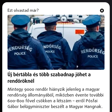
Ezt olvastad már?
Hallgasd és nézd
ONLINE
Energiatakarékosabbak lehetnek
a lakótelepek
2026. május 13.
Nyíregyháza
A projekt teljes költségvetése meghaladja a hatmillió
eurót, ebből Nyíregyháza több mint 150 ezer euró
Új bértábla és több szabadnap jöhet a
támogatást kap.
rendőröknél
Mintegy 9000 rendőr hiányzik jelenleg a magyar
rendőrség állományából, miközben évente további
600–800 fővel csökken a létszám – erről Pósfai
Gábor belügyminiszter beszélt a Magyar Hangnak.