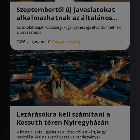
Szeptembertől új javaslatokat
alkalmazhatnak az általános
iskolák
Az iskolák saját közösségük igényeihez igazítva dönthetnek
a bevezetésről.
2026. augusztus 10.
Magyarország
Lezárásokra kell számítani a
Kossuth téren Nyíregyházán
A közterület-felügyelet az autósoktól azt kéri, hogy
parkolásukkal ne akadályozzák a rendezvények