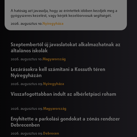
A hatóság azt javasolja, hogy az érintettek időben kezdjék meg a
gyógyszeres kezelést, vagy kérjék kezelőorvosuk segítségét.
2026. augusztus 10.
Nyíregyháza
Szeptembertől új javaslatokat alkalmazhatnak az
általános iskolák
2026. augusztus 10.
Magyarország
Lezárásokra kell számítani a Kossuth téren
Nyíregyházán
2026. augusztus 09.
Nyíregyháza
Visszafogottabban indult az albérletpiaci roham
2026. augusztus 09.
Magyarország
Enyhítette a parkolási gondokat a zónás rendszer
Debrecenben
2026. augusztus 09.
Debrecen