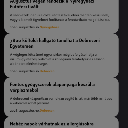
Augusztus végén rendezik a Nyíregyházi
Futófesztivált
A szervezők idén is a Zöld Futófesztivál elvei mentén készülnek,
vagyis kiemelt figyelmet fordítanak a fenntartható megoldásokra.
2026. augusztus 10.
Nyíregyháza
7800 külföldi hallgató tanulhat a Debreceni
Egyetemen
A végleges létszámot ugyanakkor még befolyásolhatja a
vízumügyintézés, valamint a kollégiumi férőhelyek és a kiadó
albérletek elérhetősége.
2026. augusztus 10.
Debrecen
Fontos gyógyszerek alapanyaga készül a
vérplazmából
A debreceni központban van olyan segítő is, aki már több mint 700
alkalommal adott plazmát.
2026. augusztus 10.
Debrecen
Nehéz napok várhatnak az allergiásokra