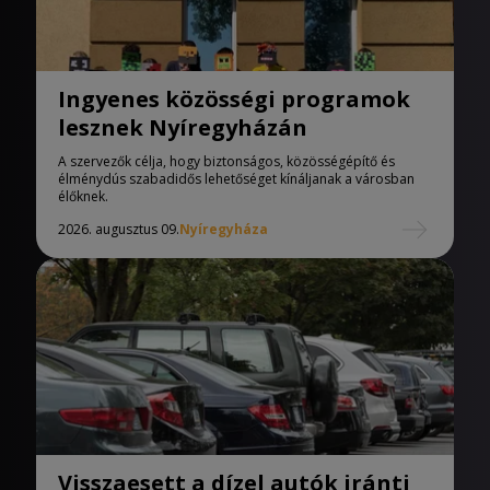
Ingyenes közösségi programok
lesznek Nyíregyházán
A szervezők célja, hogy biztonságos, közösségépítő és
élménydús szabadidős lehetőséget kínáljanak a városban
élőknek.
2026. augusztus 09.
Nyíregyháza
Visszaesett a dízel autók iránti