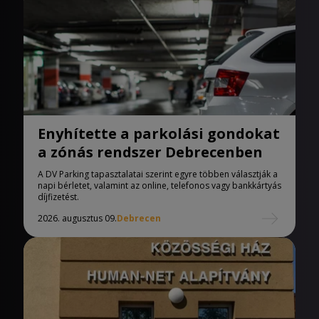
Enyhítette a parkolási gondokat
a zónás rendszer Debrecenben
A DV Parking tapasztalatai szerint egyre többen választják a
napi bérletet, valamint az online, telefonos vagy bankkártyás
díjfizetést.
2026. augusztus 09.
Debrecen