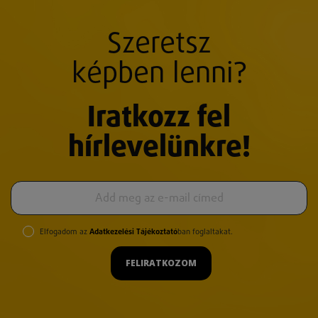
Szeretsz
képben lenni?
Iratkozz fel
hírlevelünkre!
Elfogadom az
Adatkezelési Tájékoztató
ban foglaltakat.
FELIRATKOZOM