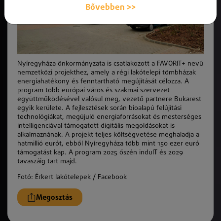
Bővebben >>
Nyíregyháza önkormányzata is csatlakozott a FAVORIT+ nevű
nemzetközi projekthez, amely a régi lakótelepi tömbházak
energiahatékony és fenntartható megújítását célozza. A
program több európai város és szakmai szervezet
együttműködésével valósul meg, vezető partnere Bukarest
egyik kerülete. A fejlesztések során bioalapú felújítási
technológiákat, megújuló energiaforrásokat és mesterséges
intelligenciával támogatott digitális megoldásokat is
alkalmaznának. A projekt teljes költségvetése meghaladja a
hatmillió eurót, ebből Nyíregyháza több mint 150 ezer euró
támogatást kap. A program 2025 őszén indulT és 2029
tavaszáig tart majd.
Fotó: Érkert lakótelepek / Facebook
Megosztás