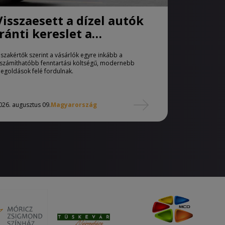
Visszaesett a dízel autók
iránti kereslet a
használtautó-piacon
 szakértők szerint a vásárlók egyre inkább a
iszámíthatóbb fenntartási költségű, modernebb
egoldások felé fordulnak.
026. augusztus 09.
Magyarország