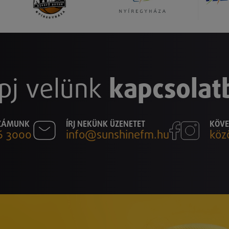
pj velünk
kapcsolat
SZÁMUNK
ÍRJ NEKÜNK ÜZENETET
KÖVE
6 3000
info@sunshinefm.hu
köz