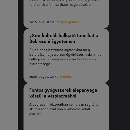
mentén készülnek, vagyis kiemelt figyelmet
fordítanak a fenntartható megoldásokra.
2026. augusztus 10.
Nyíregyháza
7800 külföldi hallgató tanulhat a
Debreceni Egyetemen
A végleges létszámot ugyanakkor még
befolyásolhatja a vízumügyintézés, valamint a
kollégiumi férőhelyek és a kiadó albérletek
elérhetősége.
2026. augusztus 10.
Debrecen
Fontos gyógyszerek alapanyaga
készül a vérplazmából
A debreceni központban van olyan segítő is,
aki már több mint 700 alkalommal adott
plazmát.