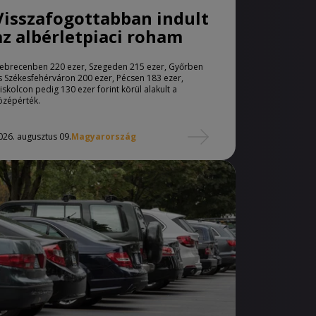
Visszafogottabban indult
az albérletpiaci roham
ebrecenben 220 ezer, Szegeden 215 ezer, Győrben
s Székesfehérváron 200 ezer, Pécsen 183 ezer,
iskolcon pedig 130 ezer forint körül alakult a
özépérték.
026. augusztus 09.
Magyarország