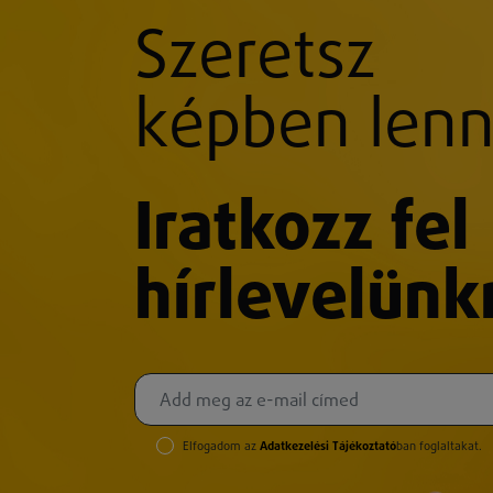
Szeretsz
képben lenn
Iratkozz fel
hírlevelünk
Elfogadom az
Adatkezelési Tájékoztató
ban foglaltakat.