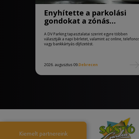
Enyhítette a parkolási
gondokat a zónás
rendszer Debrecenben
A DV Parking tapasztalatai szerint egyre többen
választják a napi bérletet, valamint az online, telefono
vagy bankkártyás díjfizetést.
2026. augusztus 09.
Debrecen
Kiemelt partnereink