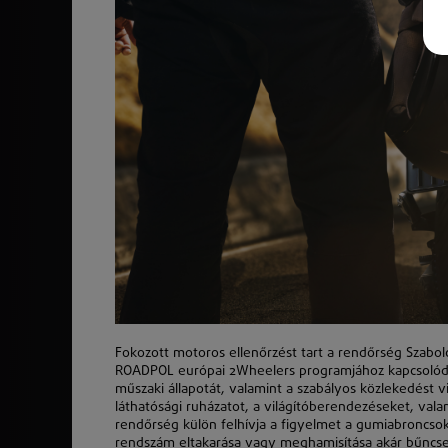
Fokozott motoros ellenőrzést tart a rendőrség Szab
ROADPOL európai 2Wheelers programjához kapcsolód
műszaki állapotát, valamint a szabályos
k
özlekedést vi
láthatósági ruházatot, a világítóberendezéseket, val
rendőrség
k
ülön felhívja a figyelmet a gumiabroncsok
rendszám eltakarása vagy meghamisítása akár bűncsele