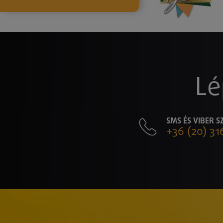
Lé
SMS ÉS VIBER 
+36 (20) 31