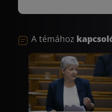
A témához
kapcsol