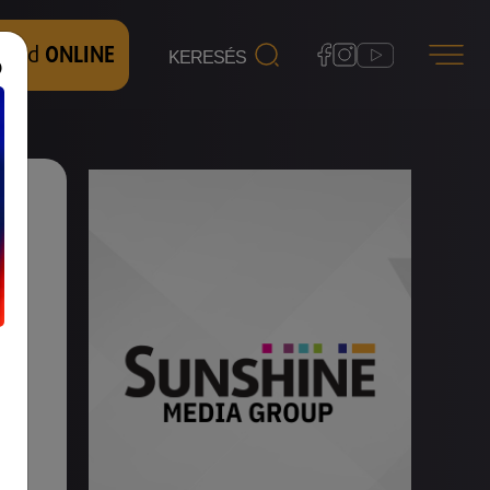
 nézd
ONLINE