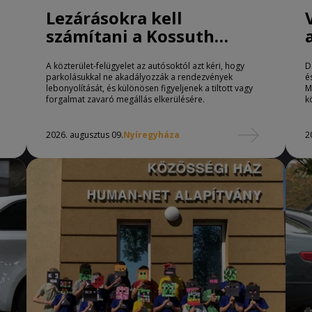
Lezárásokra kell
számítani a Kossuth
téren Nyíregyházán
A közterület-felügyelet az autósoktól azt kéri, hogy
D
parkolásukkal ne akadályozzák a rendezvények
é
lebonyolítását, és különösen figyeljenek a tiltott vagy
M
forgalmat zavaró megállás elkerülésére.
k
2026. augusztus 09.
Nyíregyháza
2