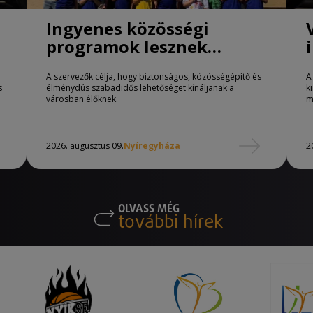
Ingyenes közösségi
programok lesznek
Nyíregyházán
A szervezők célja, hogy biztonságos, közösségépítő és
A
s
élménydús szabadidős lehetőséget kínáljanak a
k
városban élőknek.
m
2026. augusztus 09.
Nyíregyháza
2
OLVASS MÉG
további hírek