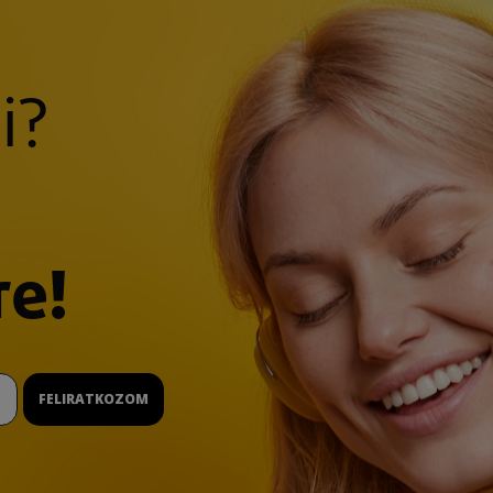
i?
re!
FELIRATKOZOM