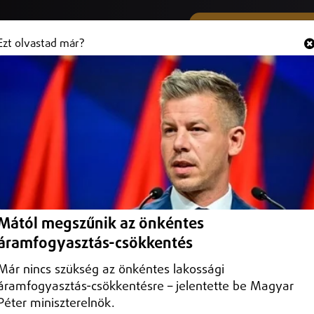
SMS ÉS VIBER SZÁMUNK
Hallgasd és
+36 (20) 316 3000
Ezt olvastad már?
llenőrzi a rendőrség Szabolcsban
cselekmény is lehet.
Mától megszűnik az önkéntes
áramfogyasztás-csökkentés
Már nincs szükség az önkéntes lakossági
áramfogyasztás-csökkentésre – jelentette be Magyar
Péter miniszterelnök.