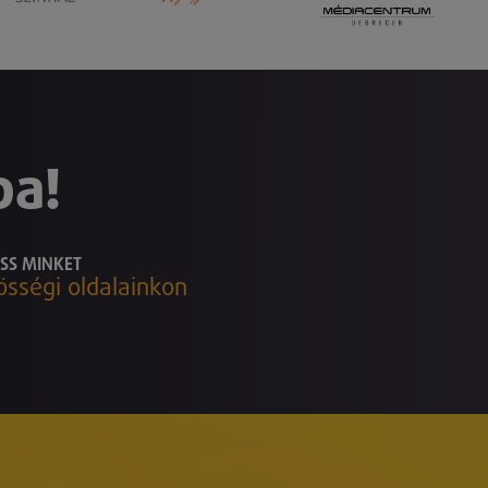
ba!
SS MINKET
össégi oldalainkon