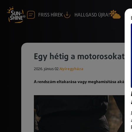
FRISS HÍREK
HALLGASD ÚJRA!
Egy hétig a motorosokat e
2026. június 02.
Nyíregyháza
A rendszám eltakarása vagy meghamisítása akár bűn