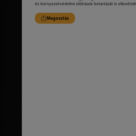
és
k
örnyezetvédelmi előírások betartását is ellenőrizh
Megosztás