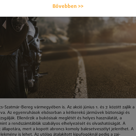
Bővebben >>
olcs-Szatmár-Bereg vármegyében is. Az akció
június 1
. és 7.
k
özött zajlik a
va. Az egyenruhások elsősorban a
k
étkerekű járművek biztonsági és
zsgáljá
k
. Ellenőrzik a bukósisak meglétét és helyes használatát, a
amint a rendszámtáblá
k
szabályos elhelyezését és olvashatóságát. A
 állapotára, mert a kopott abroncs komoly balesetveszélyt jelenthet. A
kmény is lehet. Az utólag átalakított kipufogóknál pedig a zaj-