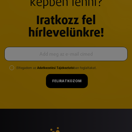
képben lenni?
Iratkozz fel
hírlevelünkre!
Elfogadom az
Adatkezelési Tájékoztató
ban foglaltakat.
FELIRATKOZOM