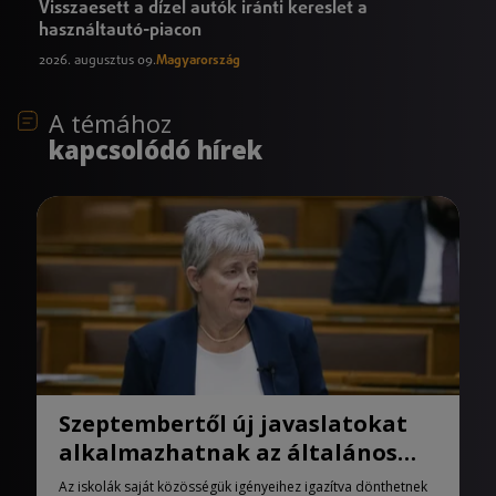
Visszaesett a dízel autók iránti kereslet a
használtautó-piacon
2026. augusztus 09.
Magyarország
A témához
kapcsolódó hírek
Szeptembertől új javaslatokat
alkalmazhatnak az általános
iskolák
Az iskolák saját közösségük igényeihez igazítva dönthetnek