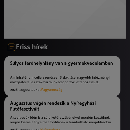
Friss hírek
Súlyos férőhelyhiány van a gyermekvédelemben
A minisztérium célja a rendszer átalakítása, nagyobb intézményi
mozgástérrel és szakmai munkacsoportok létrehozásával.
2026. augusztus 10.
Magyarország
Augusztus végén rendezik a Nyíregyházi
Futófesztivált
A szervezők idén is a Zöld Futófesztivál elvei mentén készülnek,
vagyis kiemelt figyelmet fordítanak a fenntartható megoldásokra.