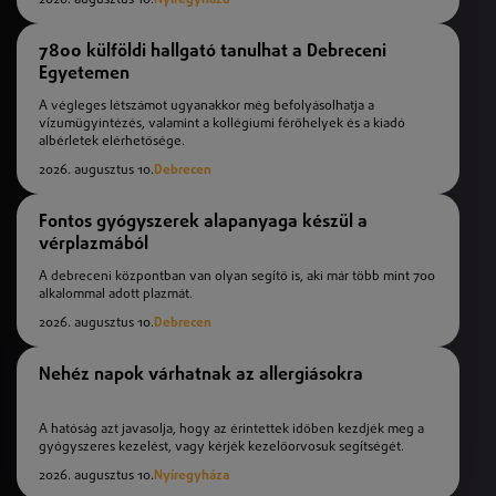
2026. augusztus 10.
Nyíregyháza
7800 külföldi hallgató tanulhat a Debreceni
Egyetemen
A végleges létszámot ugyanakkor még befolyásolhatja a
vízumügyintézés, valamint a kollégiumi férőhelyek és a kiadó
albérletek elérhetősége.
2026. augusztus 10.
Debrecen
Fontos gyógyszerek alapanyaga készül a
vérplazmából
A debreceni központban van olyan segítő is, aki már több mint 700
alkalommal adott plazmát.
2026. augusztus 10.
Debrecen
Nehéz napok várhatnak az allergiásokra
A hatóság azt javasolja, hogy az érintettek időben kezdjék meg a
gyógyszeres kezelést, vagy kérjék kezelőorvosuk segítségét.
2026. augusztus 10.
Nyíregyháza