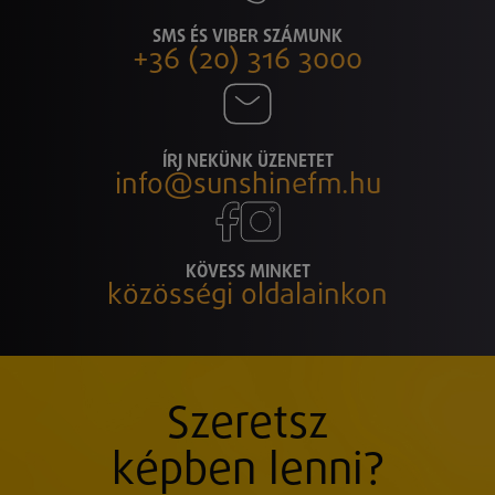
SMS ÉS VIBER SZÁMUNK
+36 (20) 316 3000
ÍRJ NEKÜNK ÜZENETET
info@sunshinefm.hu
KÖVESS MINKET
közösségi oldalainkon
Szeretsz
képben lenni?