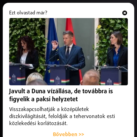
Ezt olvastad már?
Hallgasd és nézd
ONLINE
Az utolsó fordulóban dől el a Loki
sorsa
2025. május 19.
Sport
A DVSC nem tudta kihasználni emberelőnyét a Paks ellen.
Javult a Duna vízállása, de továbbra is
figyelik a paksi helyzetet
Visszakapcsolhatják a középületek
díszkivilágítását, feloldják a tehervonatok esti
közlekedési korlátozását.
Bővebben >>