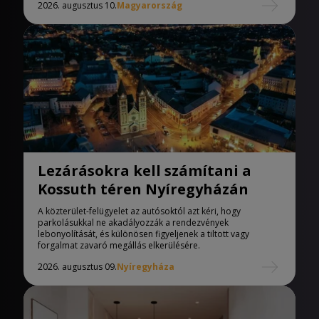
2026. augusztus 10.
Magyarország
Lezárásokra kell számítani a
Kossuth téren Nyíregyházán
A közterület-felügyelet az autósoktól azt kéri, hogy
parkolásukkal ne akadályozzák a rendezvények
lebonyolítását, és különösen figyeljenek a tiltott vagy
forgalmat zavaró megállás elkerülésére.
2026. augusztus 09.
Nyíregyháza