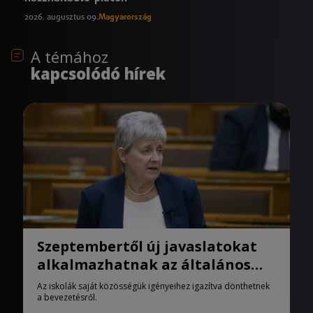
2026. augusztus 09.
Magyarország
A témához
kapcsolódó hírek
Szeptembertől új javaslatokat
alkalmazhatnak az általános
iskolák
Az iskolák saját közösségük igényeihez igazítva dönthetnek
a bevezetésről.