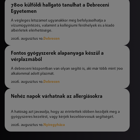
7800 külföldi hallgató tanulhat a Debreceni
Egyetemen
A végleges létszámot ugyanakkor még befolyásolhatja a
vízumügyintézés, valamint a kollégiumi férőhelyek és a kiadó
albérletek elérhetősége.
2026. augusztus 10.
Debrecen
Fontos gyógyszerek alapanyaga készül a
vérplazmából
A debreceni központban van olyan segítő is, aki már több mint 700
alkalommal adott plazmát.
2026. augusztus 10.
Debrecen
Nehéz napok várhatnak az allergiásokra
A hatóság azt javasolja, hogy az érintettek időben kezdjék meg a
gyógyszeres kezelést, vagy kérjék kezelőorvosuk segítségét.
2026. augusztus 10.
Nyíregyháza