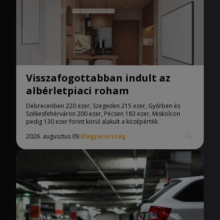
Visszafogottabban indult az
albérletpiaci roham
Debrecenben 220 ezer, Szegeden 215 ezer, Győrben és
Székesfehérváron 200 ezer, Pécsen 183 ezer, Miskolcon
pedig 130 ezer forint körül alakult a középérték.
2026. augusztus 09.
Magyarország