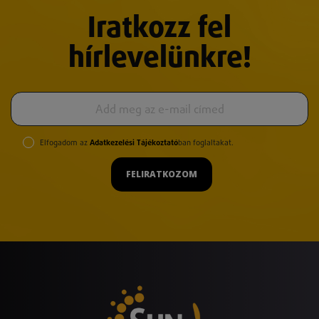
Iratkozz fel
hírlevelünkre!
Elfogadom az
Adatkezelési Tájékoztató
ban foglaltakat.
FELIRATKOZOM