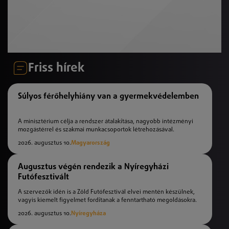
Friss hírek
Súlyos férőhelyhiány van a gyermekvédelemben
A minisztérium célja a rendszer átalakítása, nagyobb intézményi
mozgástérrel és szakmai munkacsoportok létrehozásával.
2026. augusztus 10.
Magyarország
Augusztus végén rendezik a Nyíregyházi
Futófesztivált
A szervezők idén is a Zöld Futófesztivál elvei mentén készülnek,
vagyis kiemelt figyelmet fordítanak a fenntartható megoldásokra.
2026. augusztus 10.
Nyíregyháza