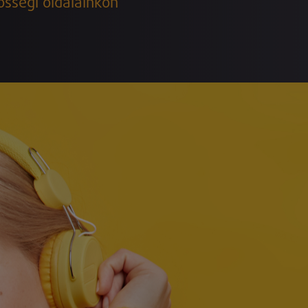
össégi oldalainkon