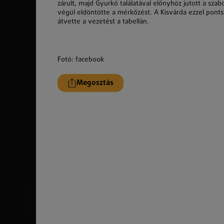
zárult, majd Gyurkó találatával előnyhöz jutott a szab
végül eldöntötte a mérkőzést. A Kisvárda ezzel pon
átvette a vezetést a tabellán.
Fotó: facebook
Megosztás