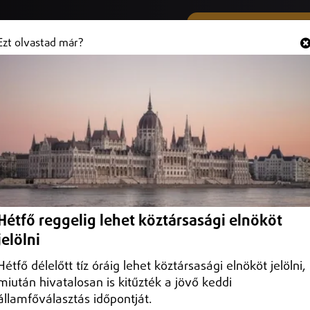
SMS ÉS VIBER SZÁMUNK
Hallgasd és
+36 (20) 316 3000
Ezt olvastad már?
rda az NB II-ben
nben, 2–1-re legyőzte a sereghajtó Tatabányát.
Hétfő reggelig lehet köztársasági elnököt
jelölni
Hétfő délelőtt tíz óráig lehet köztársasági elnököt jelölni,
miután hivatalosan is kitűzték a jövő keddi
államfőválasztás időpontját.