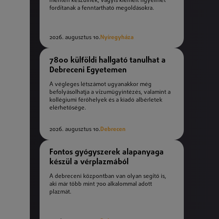
mentén készülnek, vagyis kiemelt figyelmet
fordítanak a fenntartható megoldásokra.
2026. augusztus 10.
Nyíregyháza
7800 külföldi hallgató tanulhat a
Debreceni Egyetemen
A végleges létszámot ugyanakkor még
befolyásolhatja a vízumügyintézés, valamint a
kollégiumi férőhelyek és a kiadó albérletek
elérhetősége.
2026. augusztus 10.
Debrecen
Fontos gyógyszerek alapanyaga
készül a vérplazmából
A debreceni központban van olyan segítő is,
aki már több mint 700 alkalommal adott
plazmát.