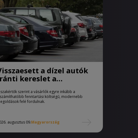
Visszaesett a dízel autók
iránti kereslet a
használtautó-piacon
 szakértők szerint a vásárlók egyre inkább a
iszámíthatóbb fenntartási költségű, modernebb
egoldások felé fordulnak.
026. augusztus 09.
Magyarország