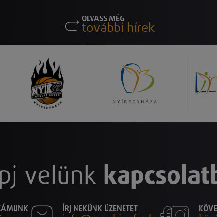
OLVASS MÉG
további hírek
pj velünk
kapcsolat
SZÁMUNK
ÍRJ NEKÜNK ÜZENETET
KÖVE