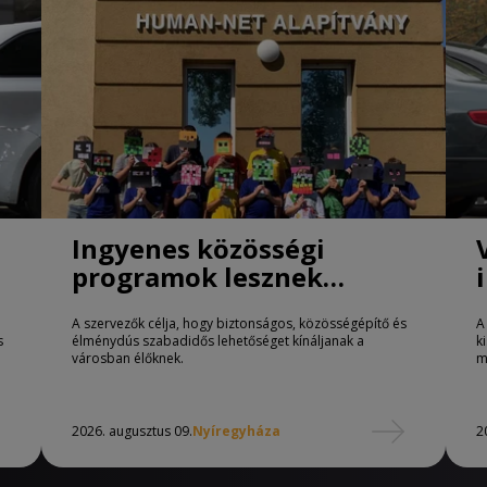
Ingyenes közösségi
programok lesznek
Nyíregyházán
A szervezők célja, hogy biztonságos, közösségépítő és
A
s
élménydús szabadidős lehetőséget kínáljanak a
k
városban élőknek.
m
2026. augusztus 09.
Nyíregyháza
2