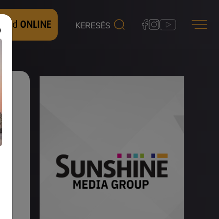
 nézd
ONLINE