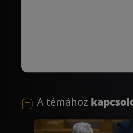
A témához
kapcsol