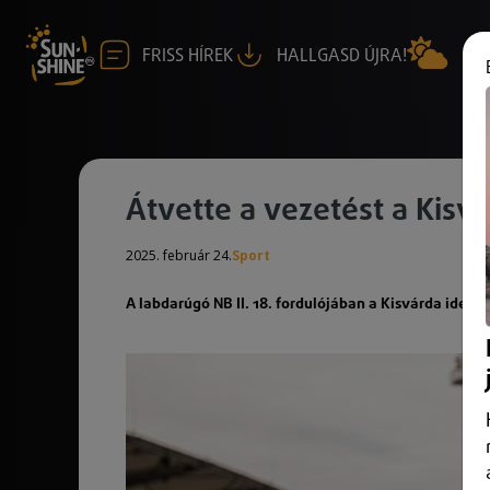
FRISS HÍREK
HALLGASD ÚJRA!
Átvette a vezetést a Kisvá
2025. február 24.
Sport
A labdarúgó NB II. 18. fordulójában a Kisvárda idege