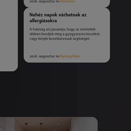
2026. augusztus 10.
Debrecen
Nehéz napok várhatnak az
allergiásokra
A hatóság azt javasolja, hogy az érintettek
időben kezdjék meg a gyógyszeres kezelést,
vagy kérjék kezelőorvosuk segítségét.
2026. augusztus 10.
Nyíregyháza