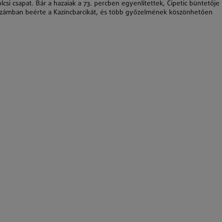
olcsi csapat. Bár a hazaiak a 73. percben egyenlítettek, Cipetic büntetője
tszámban beérte a Kazincbarcikát, és több győzelmének köszönhetően