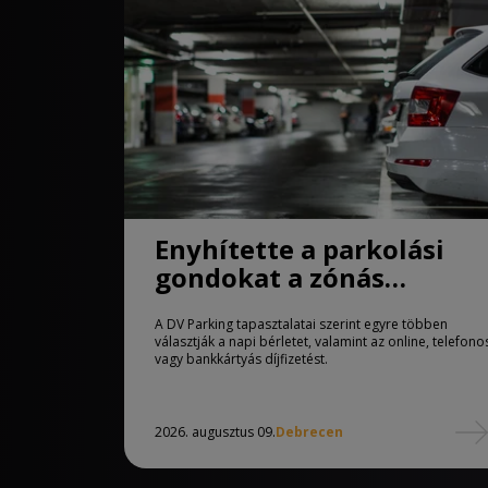
Enyhítette a parkolási
gondokat a zónás
rendszer Debrecenben
A DV Parking tapasztalatai szerint egyre többen
választják a napi bérletet, valamint az online, telefono
vagy bankkártyás díjfizetést.
2026. augusztus 09.
Debrecen