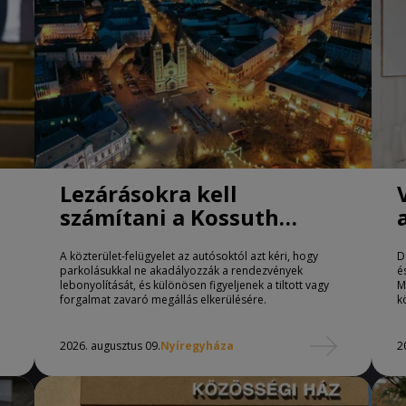
Lezárásokra kell
számítani a Kossuth
téren Nyíregyházán
A közterület-felügyelet az autósoktól azt kéri, hogy
D
parkolásukkal ne akadályozzák a rendezvények
é
lebonyolítását, és különösen figyeljenek a tiltott vagy
M
forgalmat zavaró megállás elkerülésére.
k
2026. augusztus 09.
Nyíregyháza
2