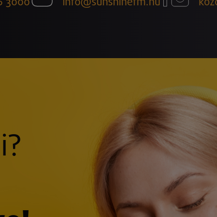
6 3000
info@sunshinefm.hu
köz
i?