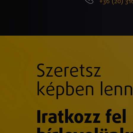
+36 (20) 31
Szeretsz
képben lenn
Iratkozz fel