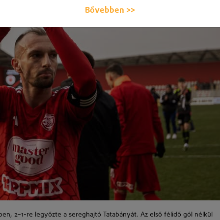
Bővebben >>
ben, 2–1-re legyőzte a sereghajtó Tatabányát. Az első félidő gól nélkül