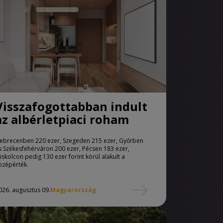
Visszafogottabban indult
az albérletpiaci roham
ebrecenben 220 ezer, Szegeden 215 ezer, Győrben
s Székesfehérváron 200 ezer, Pécsen 183 ezer,
iskolcon pedig 130 ezer forint körül alakult a
özépérték.
026. augusztus 09.
Magyarország