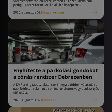
Székesfehérváron 200 ezer, Pécsen 183 ezer, Miskolcon
pedig 130 ezer forint körül alakult a középérték.
2026. augusztus 09.
Magyarország
Enyhítette a parkolási gondokat
a zónás rendszer Debrecenben
A DV Parking tapasztalatai szerint egyre többen választják a
napi bérletet, valamint az online, telefonos vagy bankkártyás
díjfizetést.
2026. augusztus 09.
Debrecen