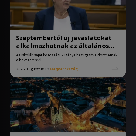
Szeptembertől új javaslatokat
alkalmazhatnak az általános
iskolák
Az iskolák saját közösségük igényeihez igazítva dönthetnek
a bevezetésről.
2026. augusztus 10.
Magyarország