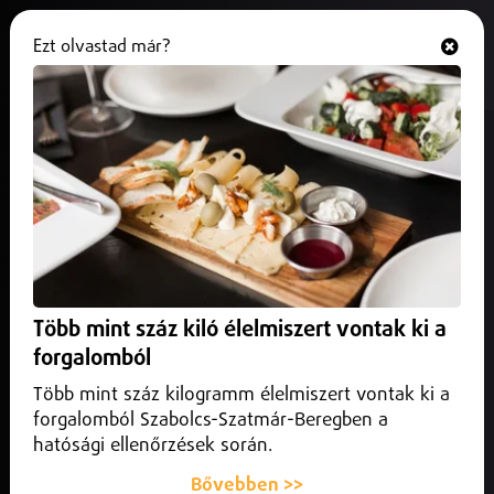
Ezt olvastad már?
Hallgasd és nézd
ONLINE
Áprilisban izgalmas színházi
bemutatókkal készül a Móricz
Zsigmond Színház
2025. március 14.
Programajánló
Áprilisban izgalmas színházi bemutatókkal készül a Móricz
Több mint száz kiló élelmiszert vontak ki a
Zsigmond Színház
forgalomból
Több mint száz kilogramm élelmiszert vontak ki a
forgalomból Szabolcs-Szatmár-Beregben a
hatósági ellenőrzések során.
Bővebben >>