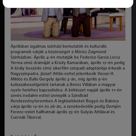
Áprilisban izgalmas színházi bemutatók és kulturális
programok várják a közönséget a Móricz Zsigmond
Színházban. Április 4-én mutatják be Federico Garcia Lorca
Yerma című drámáját a Krúdy Kamarában, április 12-én pedig
A király beszéde című sikerfilm színpadi adaptációja érkezik a
Nagyszínpadra. József Attila-esttel jelentkezik Vecsei H.
Miklós és Balla Gergely április 3-án, míg április 9-én
kulisszabeszélgetést tartanak a Bencs Villában a magyar
nyelv hetéhez kapcsolódva. A költészet napját április 11-én
zenés irodalmi esttel ünneplik a Szindbád
Rendezvényteremben.A legkisebbeket Bogyó és Babóca
várja április 12-én és 26-án, a zenekedvelők pedig Demjén
Ferenc-estet hallhatnak április 25-én Gulyás Attilával és
Csernák Tiborral.