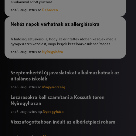
alkalommal adott plazmát.
2026. augusztus 10.
Debrecen
Nehéz napok várhatnak az allergiásokra
A hatóság azt javasolja, hogy az érintettek időben kezdjék meg a
gyógyszeres kezelést, vagy kérjék kezelőorvosuk segítségét.
2026. augusztus 10.
Nyíregyháza
Szeptembertől új javaslatokat alkalmazhatnak az
általános iskolák
2026. augusztus 10.
Magyarország
Lezárásokra kell számítani a Kossuth téren
Nyíregyházán
2026. augusztus 09.
Nyíregyháza
Visszafogottabban indult az albérletpiaci roham