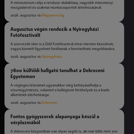
A minisztérium célja a rendszer átalakítása, nagyobb intézményi
mozgástérrel és szakmai munkacsoportok létrehozásával.
2026. augusztus 10.
Magyarország
Augusztus végén rendezik a Nyíregyházi
Futófesztivált
A szervezők idén is a Zöld Futófesztivál elvei mentén készülnek,
vagyis kiemelt figyelmet fordítanak a fenntartható megoldásokra.
2026. augusztus 10.
Nyíregyháza
7800 külföldi hallgató tanulhat a Debreceni
Egyetemen
A végleges létszámot ugyanakkor még befolyásolhatja a
vízumügyintézés, valamint a kollégiumi férőhelyek és a kiadó
albérletek elérhetősége.
2026. augusztus 10.
Debrecen
Fontos gyógyszerek alapanyaga készül a
vérplazmából
A debreceni központban van olyan segítő is, aki már több mint 700