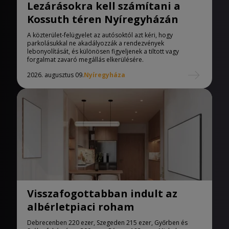
Lezárásokra kell számítani a
Kossuth téren Nyíregyházán
A közterület-felügyelet az autósoktól azt kéri, hogy
parkolásukkal ne akadályozzák a rendezvények
lebonyolítását, és különösen figyeljenek a tiltott vagy
forgalmat zavaró megállás elkerülésére.
2026. augusztus 09.
Nyíregyháza
Visszafogottabban indult az
albérletpiaci roham
Debrecenben 220 ezer, Szegeden 215 ezer, Győrben és