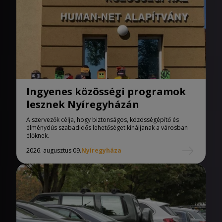
Ingyenes közösségi programok
lesznek Nyíregyházán
A szervezők célja, hogy biztonságos, közösségépítő és
élménydús szabadidős lehetőséget kínáljanak a városban
élőknek.
2026. augusztus 09.
Nyíregyháza