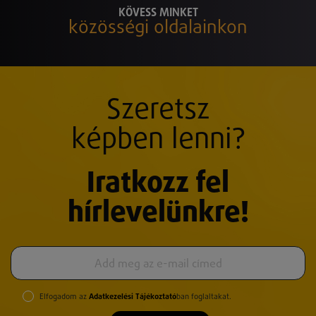
KÖVESS MINKET
közösségi oldalainkon
Szeretsz
képben lenni?
Iratkozz fel
hírlevelünkre!
Elfogadom az
Adatkezelési Tájékoztató
ban foglaltakat.