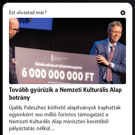
Ezt olvastad már?
Hallgasd és nézd
ONLINE
A Magyar Labdarúgó Szövetség
ismét pénzbírsággal sújtotta a
DVSC-t
2025. szeptember 04.
A Magyar Labdarúgó Szövetség ismét pénzbírsággal
Tovább gyűrűzik a Nemzeti Kulturális Alap
sújtotta a DVSC-t, ezúttal is a szurkolók megbotránkoztató
botrány
bekiabálásai miatt. A büntetés több mérkőz...
Újabb, Fideszhez köthető alapítványok kaphattak
egyenként 100 millió forintos támogatást a
Nemzeti Kulturális Alap miniszteri keretéből
pályáztatás nélkül....