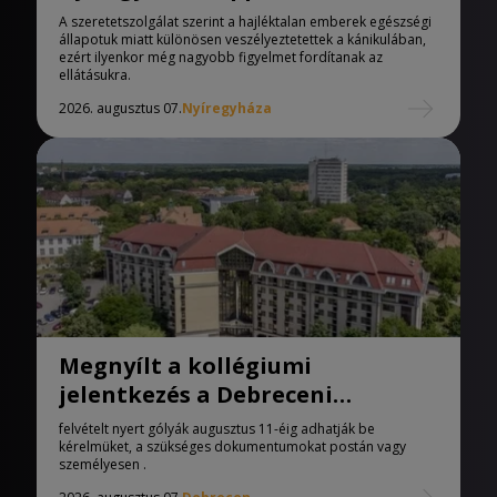
melegedőben
A szeretetszolgálat szerint a hajléktalan emberek egészségi
állapotuk miatt különösen veszélyeztetettek a kánikulában,
ezért ilyenkor még nagyobb figyelmet fordítanak az
ellátásukra.
2026. augusztus 07.
Nyíregyháza
Megnyílt a kollégiumi
jelentkezés a Debreceni
Egyetemen
felvételt nyert gólyák augusztus 11-éig adhatják be
kérelmüket, a szükséges dokumentumokat postán vagy
személyesen .