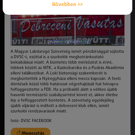
Bővebben >>
A Magyar Labdarúgó Szövetség ismét pénzbírsággal sújtotta
a DVSC-t, ezúttal is a szurkolók megbotránkoztató
bekiabálásai miatt. A büntetés több mérkőzést is érint,
többek között az MTK, a Kazincbarcika és a Puskás Akadémia
elleni találkozókat. A Loki biztonsági szakemberét is
megbüntették a Nyíregyháza elleni meccs kapcsán. A fenti
döntések közül több határozat végrehajtását hat hónapra
felfüggesztette a FEB. Ha a próbaidő alatt a vétkes újabb
hasonló természetű szabálysértést követ el, akkor életbe
lép a felfüggesztett büntetés. A szövetség egyidejűleg
újabb eljárást is indított a debreceni klub ellen, ismét
szurkolói rendzavarások miatt.
fotó: DVSC FACEBOOK
Megosztás