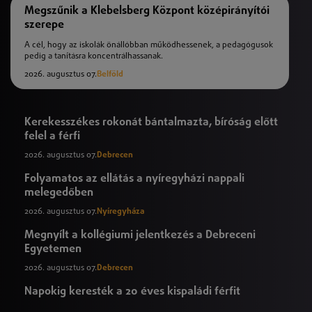
Megszűnik a Klebelsberg Központ középirányítói
szerepe
A cél, hogy az iskolák önállóbban működhessenek, a pedagógusok
pedig a tanításra koncentrálhassanak.
2026. augusztus 07.
Belföld
Kerekesszékes rokonát bántalmazta, bíróság előtt
felel a férfi
2026. augusztus 07.
Debrecen
Folyamatos az ellátás a nyíregyházi nappali
melegedőben
2026. augusztus 07.
Nyíregyháza
Megnyílt a kollégiumi jelentkezés a Debreceni
Egyetemen
2026. augusztus 07.
Debrecen
Napokig keresték a 20 éves kispaládi férfit