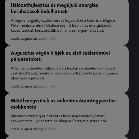
Hálózatfejlesztés és megújuló energiás
beruházások indulhatnak
Átfogó energiafejlesztési tervet fogadott el a kormány. Magyar
Péter miniszterelnök közlése szerint bővítik az energiatároló
kapacitásokat, korszerűsítik a villamosenergia-hálózatot.
2026. augusztus 07.
Belföld
Augusztus végén kiírják az első szélerőművi
pályázatokat.
A kormány emellett felgyorsítja a háztartási napelemek hálózati
csatlakoztatását, mindenki számára elérhetővé teszi az ingyenes
okosmérő-igénylést.
2026. augusztus 07.
Belföld
Mától megszűnik az önkéntes áramfogyasztás-
csökkentés
Már nincs szükség az önkéntes lakossági áramfogyasztás-
csökkentésre – jelentette be Magyar Péter miniszterelnök.
2026. augusztus 07.
Belföld