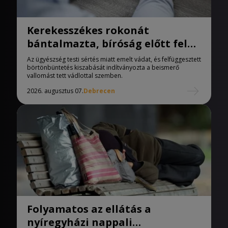
Kerekesszékes rokonát
bántalmazta, bíróság előtt felel
a férfi
Az ügyészség testi sértés miatt emelt vádat, és felfüggesztett
börtönbüntetés kiszabását indítványozta a beismerő
vallomást tett vádlottal szemben.
2026. augusztus 07.
Debrecen
Folyamatos az ellátás a
nyíregyházi nappali