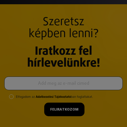
Szeretsz
képben lenni?
Iratkozz fel
hírlevelünkre!
Elfogadom az
Adatkezelési Tájékoztató
ban foglaltakat.
FELIRATKOZOM