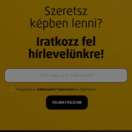
Szeretsz
képben lenni?
Iratkozz fel
hírlevelünkre!
Elfogadom az
Adatkezelési Tájékoztató
ban foglaltakat.
FELIRATKOZOM