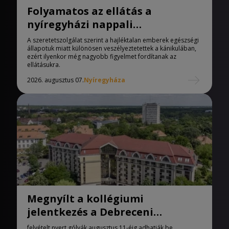
Folyamatos az ellátás a
nyíregyházi nappali
melegedőben
A szeretetszolgálat szerint a hajléktalan emberek egészségi
állapotuk miatt különösen veszélyeztetettek a kánikulában,
ezért ilyenkor még nagyobb figyelmet fordítanak az
ellátásukra.
2026. augusztus 07.
Nyíregyháza
Megnyílt a kollégiumi
jelentkezés a Debreceni
Egyetemen
felvételt nyert gólyák augusztus 11-éig adhatják be