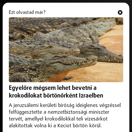
Ezt olvastad már?
Hallgasd és nézd
ONLINE
A hőség miatt lassabban járhatnak
a vonatok Nyíregyháza
térségében
2026. június 29.
Nyíregyháza
A MÁV arra kéri az utasokat, hogy indulás előtt
Egyelőre mégsem lehet bevetni a
tájékozódjanak, és hosszabb útra vigyenek magukkal
krokodilokat börtönőrként Izraelben
elegendő folyadékot.
A jeruzsálemi kerületi bíróság ideiglenes végzéssel
felfüggesztette a nemzetbiztonsági miniszter
tervét, amellyel krokodilokkal teli vizesárkot
alakítottak volna ki a Keciot börtön körül.