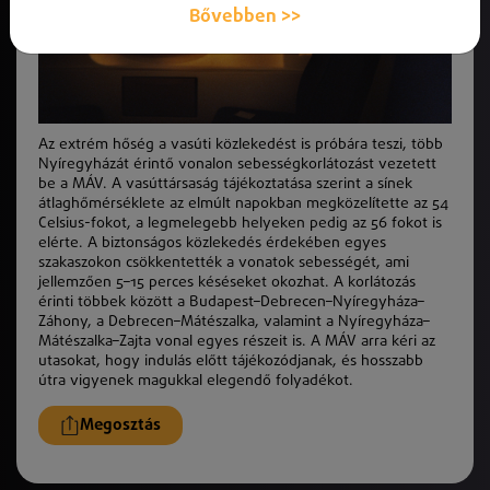
Bővebben >>
Az extrém hőség a
vas
úti
k
özlekedést is próbára teszi, több
Nyíregyházát érintő vonalon sebességkorlátozást vezetett
be a MÁV. A
vas
úttársaság tájékoztatása szerint a sínek
átlaghőmérséklete az elmúlt napokban megközelítette az 54
Celsius-fokot, a legmelegebb helyeken pedig az 56 fokot is
elérte. A biztonságos
k
özlekedés érdekében egyes
szakaszokon
cs
ökkentetté
k
a vonatok sebességét, ami
jellemzően 5–15 perces
k
éséseket okozhat. A korlátozás
érinti többek
k
özött a Budapest–Debrecen–Nyíregyháza–
Záhony, a Debrecen–Mátészalka, valamint a Nyíregyháza–
Mátészalka–Zajta vonal egyes részeit is. A MÁV arra
k
éri az
utasokat, hogy indulás előtt tájékozódjanak, és hosszabb
útra vigyenek magukkal elegendő folyadékot.
Megosztás