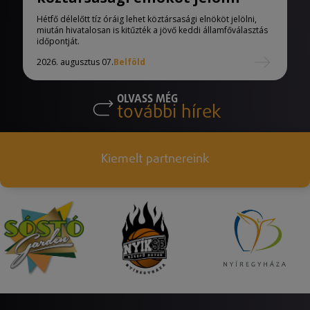
Hétfő délelőtt tíz óráig lehet köztársasági elnököt jelölni,
miután hivatalosan is kitűzték a jövő keddi államfőválasztás
időpontját.
2026. augusztus 07.
Belföld
OLVASS MÉG
további hírek
Kiemelt partnereink