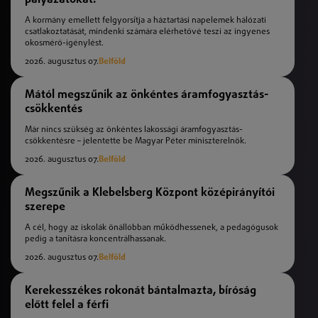
A kormány emellett felgyorsítja a háztartási napelemek hálózati
csatlakoztatását, mindenki számára elérhetővé teszi az ingyenes
okosmérő-igénylést.
2026. augusztus 07.
Belföld
Mától megszűnik az önkéntes áramfogyasztás-
csökkentés
Már nincs szükség az önkéntes lakossági áramfogyasztás-
csökkentésre – jelentette be Magyar Péter miniszterelnök.
2026. augusztus 07.
Belföld
Megszűnik a Klebelsberg Központ középirányítói
szerepe
A cél, hogy az iskolák önállóbban működhessenek, a pedagógusok
pedig a tanításra koncentrálhassanak.
2026. augusztus 07.
Belföld
Kerekesszékes rokonát bántalmazta, bíróság
előtt felel a férfi