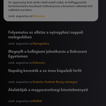
Az ügyészség testi sértés miatt emelt vádat, és felfüggesztett
börtönbüntetés kiszabását indítványozta a beismerő vallomást tett
vádlottal szemben.
2026. augusztus 07.
Debrecen
Folyamatos az ellátás a nyíregyházi nappali
melegedőben
2026. augusztus 07.
Nyíregyháza
Megnyílt a kollégiumi jelentkezés a Debreceni
Egyetemen
2026. augusztus 07.
Debrecen
Napokig keresték a 20 éves kispaládi férfit
2026. augusztus 07.
Szabolcs-Szatmár-Bereg vármegye
Átalakítják a magyarérettségi követelményeit
2026. augusztus 07.
Belföld