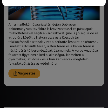
A harmadfokú hőségriasztás idején Debrecen
önkormányzata továbbra is ivóvízosztással és párakapuk
működtetésével segíti a városlakókat. Június 30-áig 11:00 és
15:00 óra között a Hatvan utca és a Kossuth tér
találkozásánál osztanak vizet a Karitatív Testület önkéntesei.
Emellett a Kossuth téren, a Déri téren és a Kálvin téren is
hűsítő párásító berendezések üzemelnek. A város vezetése
fokozott figyelemre kéri a lakosságot, kiemelten a
gyermekek, az idősek és a házi kedvencek megfelelő
folyadékpótlására és védelmére.
Megosztás