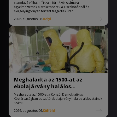
csapdává válhat a Tisza a fürdőzők számára –
figyelmeztetnek a szakemberek a Tiszakóródnál és
Gergelyiugornyán történt tragédiák után
2026. augusztus 06.
Helyi
Meghaladta az 1500-at az
ebolajárvány halálos
áldozatainak száma
Meghaladta az 1500-at a Kongói Demokratikus
Köztársaságban pusztító ebolajárvány halálos áldozatainak
száma.
2026. augusztus 06.
Külföld