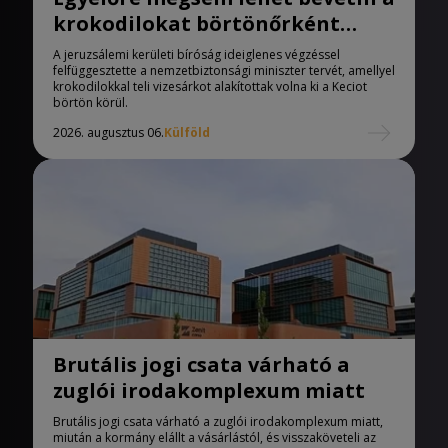
krokodilokat börtönőrként
Izraelben
A jeruzsálemi kerületi bíróság ideiglenes végzéssel
felfüggesztette a nemzetbiztonsági miniszter tervét, amellyel
krokodilokkal teli vizesárkot alakítottak volna ki a Keciot
börtön körül.
2026. augusztus 06.
Külföld
Brutális jogi csata várható a
zuglói irodakomplexum miatt
Brutális jogi csata várható a zuglói irodakomplexum miatt,
miután a kormány elállt a vásárlástól, és visszaköveteli az