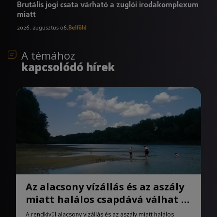
Brutális jogi csata várható a zuglói irodakomplexum
miatt
2026. augusztus 06.
Belföld
A témához
kapcsolódó hírek
Az alacsony vízállás és az aszály
miatt halálos csapdává válhat a
Tisza
A rendkívül alacsony vízállás és az aszály miatt halálos