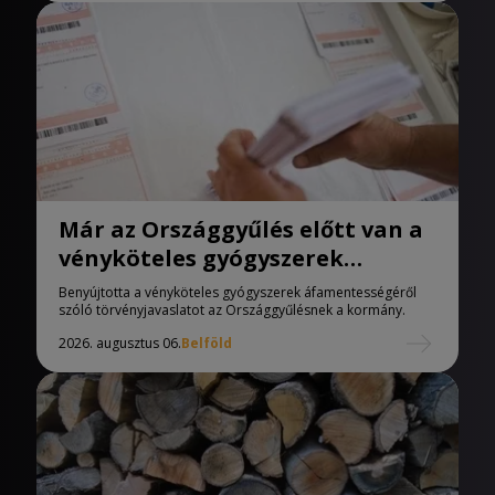
Már az Országgyűlés előtt van a
vényköteles gyógyszerek
áfamentességéről szóló
Benyújtotta a vényköteles gyógyszerek áfamentességéről
törvényjavaslat
szóló törvényjavaslatot az Országgyűlésnek a kormány.
2026. augusztus 06.
Belföld