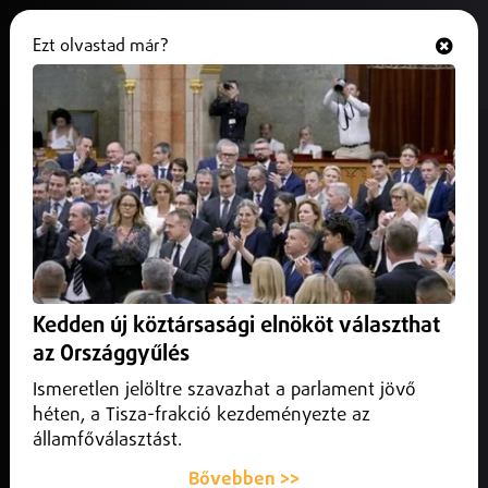
Ezt olvastad már?
Hallgasd és nézd
ONLINE
A harmadfokú hőségriasztás
idején vízosztás lesz Debrecenben
2026. június 27.
Debrecen Helyi
A harmadfokú hőségriasztás idején Debrecen
önkormányzata továbbra is ivóvízosztással és párakapuk
Kedden új köztársasági elnököt választhat
működtetésével segíti a városlakókat.
az Országgyűlés
Ismeretlen jelöltre szavazhat a parlament jövő
héten, a Tisza-frakció kezdeményezte az
államfőválasztást.
Bővebben >>