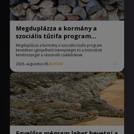
Megduplázza a kormány a
szociális tűzifa program
keretében igényelhető
Megduplázza a kormány a szociális tűzifa program
mennyiséget
keretében igényelhető mennyiséget és a biztosított
keretösszeget a rászoruló családoknak.
2026. augusztus 06.
Belföld
Egyelőre mégsem lehet bevetni a