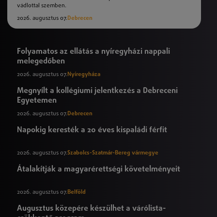
vádlottal szemben.
2026. augusztus 07.
Debrecen
Folyamatos az ellátás a nyíregyházi nappali
melegedőben
2026. augusztus 07.
Nyíregyháza
Megnyílt a kollégiumi jelentkezés a Debreceni
Egyetemen
2026. augusztus 07.
Debrecen
Napokig keresték a 20 éves kispaládi férfit
2026. augusztus 07.
Szabolcs-Szatmár-Bereg vármegye
Átalakítják a magyarérettségi követelményeit
2026. augusztus 07.
Belföld
Augusztus közepére készülhet a várólista-