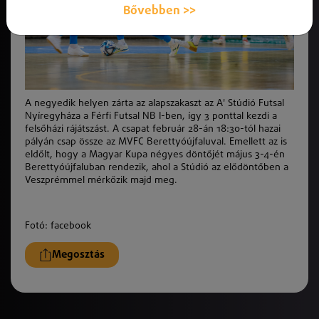
Bővebben >>
A negyedik helyen zárta az alapszakaszt az A' Stúdió Futsal
Nyíregyháza a Férfi Futsal NB I-ben, így 3 ponttal kezdi a
felsőházi rájátszást. A csapat február 28-án 18:30-tól hazai
pályán csap össze az MVFC Berettyóújfaluval. Emellett az is
eldőlt, hogy a Magyar Kupa négyes döntőjét május 3-4-én
Berettyóújfaluban rendezik, ahol a Stúdió az elődöntőben a
Veszprémmel mérkőzik majd meg.
Fotó: facebook
Megosztás