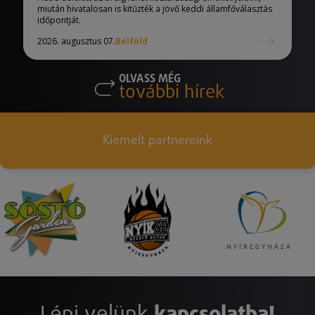
miután hivatalosan is kitűzték a jövő keddi államfőválasztás
időpontját.
2026. augusztus 07.
Belföld
OLVASS MÉG
további hírek
Kiemelt partnereink
Lépj velünk
kapcsolatba!