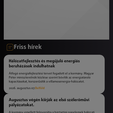
Friss hírek
Hálózatfejlesztés és megújuló energiás
beruházások indulhatnak
Átfogó energiafejlesztési tervet fogadott el a kormány. Magyar
Péter miniszterelnök közlése szerint bővítik az energiatároló
kapacitásokat, korszerűsítik a villamosenergia-hálózatot.
2026. augusztus 07.
Belföld
Augusztus végén kiírják az első szélerőművi
pályázatokat.
A kormány emellett felgyorsítja a háztartási napelemek hálózati