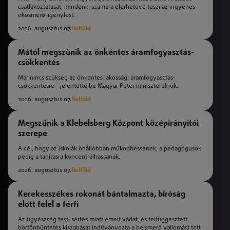
csatlakoztatását, mindenki számára elérhetővé teszi az ingyenes
okosmérő-igénylést.
2026. augusztus 07.
Belföld
Mától megszűnik az önkéntes áramfogyasztás-
csökkentés
Már nincs szükség az önkéntes lakossági áramfogyasztás-
csökkentésre – jelentette be Magyar Péter miniszterelnök.
2026. augusztus 07.
Belföld
Megszűnik a Klebelsberg Központ középirányítói
szerepe
A cél, hogy az iskolák önállóbban működhessenek, a pedagógusok
pedig a tanításra koncentrálhassanak.
2026. augusztus 07.
Belföld
Kerekesszékes rokonát bántalmazta, bíróság
előtt felel a férfi
Az ügyészség testi sértés miatt emelt vádat, és felfüggesztett
börtönbüntetés kiszabását indítványozta a beismerő vallomást tett