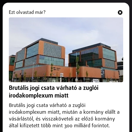
Ezt olvastad már?
Hallgasd és nézd
ONLINE
A Berettyóújfalu ellen kezd a
Stúdió
2025. február 21.
Sport
A negyedik helyen zárta az alapszakaszt az A' Stúdió Futsal
Nyíregyháza a Férfi Futsal NB I-ben, így 3 ponttal kezdi a
Brutális jogi csata várható a zuglói
felsőházi rájátszást.
irodakomplexum miatt
Brutális jogi csata várható a zuglói
irodakomplexum miatt, miután a kormány elállt a
vásárlástól, és visszaköveteli az előző kormány
által kifizetett több mint 300 milliárd forintot.