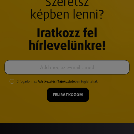
Szeretsz
képben lenni?
Iratkozz fel
hírlevelünkre!
Elfogadom az
Adatkezelési Tájékoztató
ban foglaltakat.
FELIRATKOZOM