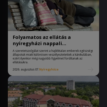
Folyamatos az ellátás a
nyíregyházi nappali
melegedőben
A szeretetszolgálat szerint a hajléktalan emberek egészségi
állapotuk miatt különösen veszélyeztetettek a kánikulában,
ezért ilyenkor még nagyobb figyelmet fordítanak az
ellátásukra.
2026. augusztus 07.
Nyíregyháza