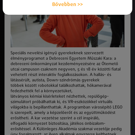
Bővebben >>
Speciális nevelési igényű gyerekeknek szervezett
élményprogramot a Debreceni Egyetem Műszaki Kara: a
debreceni önkormányzat kezdeményezésére az Ótemető
utcai campuson csaknem negyven, 5 és 18 év
k
özötti fiatal
vehetett részt interaktív foglalkozásokon. A hallás- és
látássérült, autista, Down-szindrómás gyerekek
többek
k
özött robotokkal találkozhattak, hőkamerával
fedezhetté
k
fel a
k
örnyezetüket,
látványos
k
émiai
k
ísérleteket nézhettek, repülőgép-
szimulátort próbálhattak ki, és VR-eszközökkel virtuális
világokba is bepillanthattak. A programban városépítő LEGO
is szerepelt, amely a
k
épzelőerőt és az együttmű
k
ödést
erősítheti. A kar vezetése szerint a cél inspiráló,
elfogadó
k
örnyezet biztosítása, játékos önbizalom-
erősítéssel. A
K
ülönleges Akadémia szakmai vezetője pedig
úgy fogalmazott: az ilyen alkalmak egyszerre kelthetnek