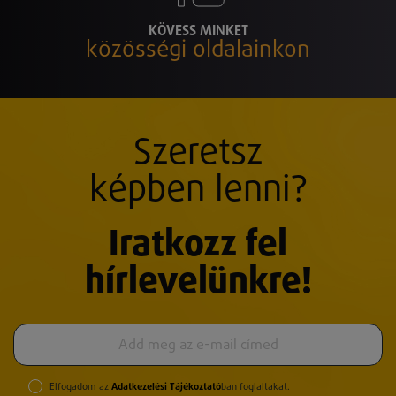
KÖVESS MINKET
közösségi oldalainkon
Szeretsz
képben lenni?
Iratkozz fel
hírlevelünkre!
Elfogadom az
Adatkezelési Tájékoztató
ban foglaltakat.