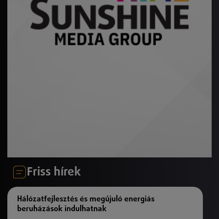
Friss hírek
Hálózatfejlesztés és megújuló energiás
beruházások indulhatnak