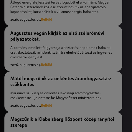
Átfogó energiafejlesztési tervet fogadott el a kormány. Magyar
Péter miniszterelnök közlése szerint bővítik az energiatároló
kapacitásokat, korszerűsítik a villamosenergia-hálózatot.
2026. augusztus 07.
Belföld
Augusztus végén kiírják az első szélerőművi
pályázatokat.
A kormány emellett felgyorsítja a háztartási napelemek hálózati
csatlakoztatását, mindenki számára elérhetővé teszi az ingyenes
okosmérő-igénylést.
2026. augusztus 07.
Belföld
Mától megszűnik az önkéntes áramfogyasztás-
csökkentés
Már nincs szükség az önkéntes lakossági áramfogyasztás-
csökkentésre – jelentette be Magyar Péter miniszterelnök.
2026. augusztus 07.
Belföld
Megszűnik a Klebelsberg Központ középirányítói
szerepe