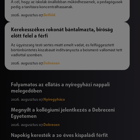
A cél, hogy az iskolák önállóbban működhessenek, a pedagógusok
pedig a tanításra koncentrálhassanak.
2026. augusztus 07.
Belföld
Kerekesszékes rokonát bántalmazta, bíróság
előtt felel a férfi
Az ügyészség testi sértés miatt emelt vádat, és felfüggesztett
börtönbüntetés kiszabását indítványozta a beismerő vallomást tett
vádlottal szemben.
2026. augusztus 07.
Debrecen
Folyamatos az ellátás a nyíregyházi nappali
melegedőben
2026. augusztus 07.
Nyíregyháza
Megnyílt a kollégiumi jelentkezés a Debreceni
Egyetemen
2026. augusztus 07.
Debrecen
Napokig keresték a 20 éves kispaládi férfit