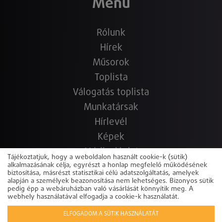
Menü
Rólunk
Hírek
Műsorok
Toplista
Válogatás toplista
Munkatársak
Hírlevél
Képek
Médiaajánlat
Tájékoztatjuk, hogy a weboldalon használt cookie-k (sütik)
alkalmazásának célja, egyrészt a honlap megfelelő működésének
Hallgasd újra!
biztosítása, másrészt statisztikai célú adatszolgáltatás, amelyek
Elérhetőségek
alapján a személyek beazonosítása nem lehetséges. Bizonyos sütik
pedig épp a webáruházban való vásárlását könnyítik meg. A
Copyright © 2022-2026 www.sunshine.hu.hu
Powered by
webhely használatával elfogadja a cookie-k használatát.
ELFOGADOM A SÜTIK HASZNÁLATÁT