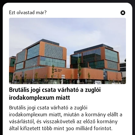
Ezt olvastad már?
Hallgasd és nézd
ONLINE
Speciális nevelési igényű
gyerekeknek szervezett
élményprogramot a Debreceni
Egyetem
2026. február 05.
Debrecen
Brutális jogi csata várható a zuglói
A Különleges Akadémia szakmai vezetője pedig úgy
irodakomplexum miatt
fogalmazott: az ilyen alkalmak egyszerre kelthetnek
érdeklődést a mérnöki tudás iránt, és erősíthetik a
Brutális jogi csata várható a zuglói
közösséget.
irodakomplexum miatt, miután a kormány elállt a
vásárlástól, és visszaköveteli az előző kormány
által kifizetett több mint 300 milliárd forintot.