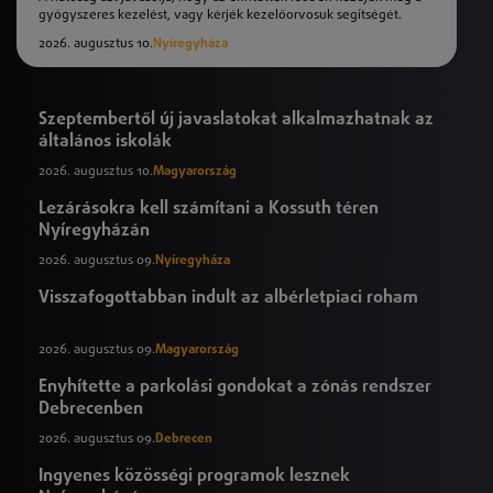
gyógyszeres kezelést, vagy kérjék kezelőorvosuk segítségét.
2026. augusztus 10.
Nyíregyháza
Szeptembertől új javaslatokat alkalmazhatnak az
általános iskolák
2026. augusztus 10.
Magyarország
Lezárásokra kell számítani a Kossuth téren
Nyíregyházán
2026. augusztus 09.
Nyíregyháza
Visszafogottabban indult az albérletpiaci roham
2026. augusztus 09.
Magyarország
Enyhítette a parkolási gondokat a zónás rendszer
Debrecenben
2026. augusztus 09.
Debrecen
Ingyenes közösségi programok lesznek