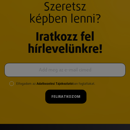
Szeretsz
képben lenni?
Iratkozz fel
hírlevelünkre!
Elfogadom az
Adatkezelési Tájékoztató
ban foglaltakat.
FELIRATKOZOM