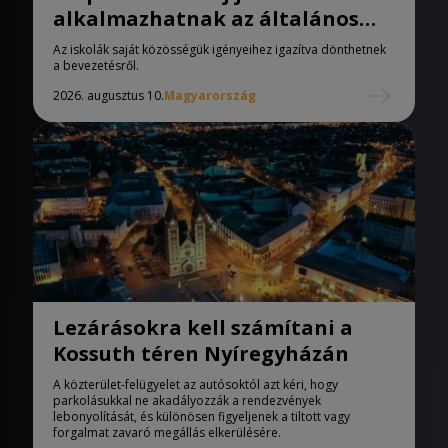
alkalmazhatnak az általános
iskolák
Az iskolák saját közösségük igényeihez igazítva dönthetnek
a bevezetésről.
2026. augusztus 10.
Magyarország
Lezárásokra kell számítani a
Kossuth téren Nyíregyházán
A közterület-felügyelet az autósoktól azt kéri, hogy
parkolásukkal ne akadályozzák a rendezvények
lebonyolítását, és különösen figyeljenek a tiltott vagy
forgalmat zavaró megállás elkerülésére.