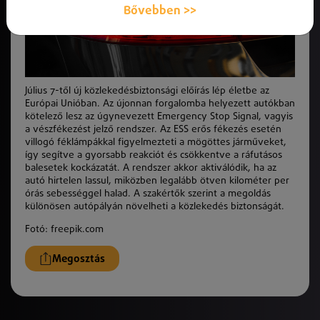
Bővebben >>
Július 7-től új közlekedésbiztonsági előírás lép életbe az
Európai Unióban. Az újonnan forgalomba helyezett autókban
kötelező lesz az úgynevezett Emergency Stop Signal, vagyis
a vészfékezést jelző rendszer. Az ESS erős fékezés esetén
villogó féklámpákkal figyelmezteti a mögöttes járműveket,
így segítve a gyorsabb reakciót és csökkentve a ráfutásos
balesetek kockázatát. A rendszer akkor aktiválódik, ha az
autó hirtelen lassul, miközben legalább ötven kilométer per
órás sebességgel halad. A szakértők szerint a megoldás
különösen autópályán növelheti a közlekedés biztonságát.
Fotó: freepik.com
Megosztás