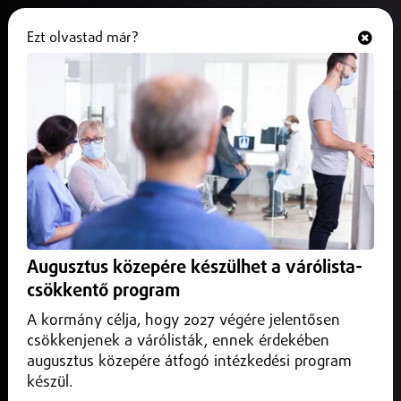
Ezt olvastad már?
Hallgasd és nézd
ONLINE
Új biztonsági előírás lép életbe az
autóknál
2026. június 08.
Külföld
Július 7-től új közlekedésbiztonsági előírás lép életbe az
Európai Unióban.
Augusztus közepére készülhet a várólista-
csökkentő program
A kormány célja, hogy 2027 végére jelentősen
csökkenjenek a várólisták, ennek érdekében
augusztus közepére átfogó intézkedési program
készül.