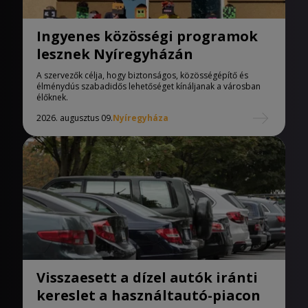
Ingyenes közösségi programok
lesznek Nyíregyházán
A szervezők célja, hogy biztonságos, közösségépítő és
élménydús szabadidős lehetőséget kínáljanak a városban
élőknek.
2026. augusztus 09.
Nyíregyháza
Visszaesett a dízel autók iránti
kereslet a használtautó-piacon