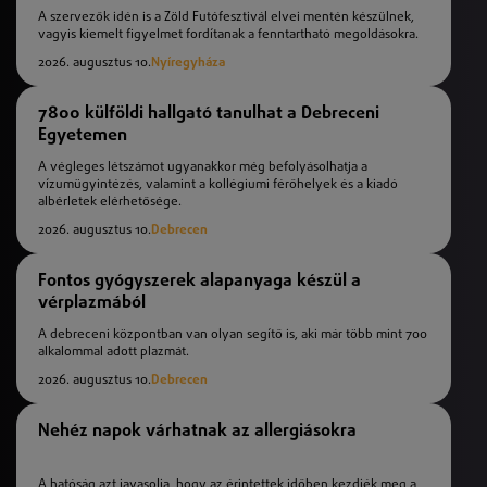
A szervezők idén is a Zöld Futófesztivál elvei mentén készülnek,
vagyis kiemelt figyelmet fordítanak a fenntartható megoldásokra.
2026. augusztus 10.
Nyíregyháza
7800 külföldi hallgató tanulhat a Debreceni
Egyetemen
A végleges létszámot ugyanakkor még befolyásolhatja a
vízumügyintézés, valamint a kollégiumi férőhelyek és a kiadó
albérletek elérhetősége.
2026. augusztus 10.
Debrecen
Fontos gyógyszerek alapanyaga készül a
vérplazmából
A debreceni központban van olyan segítő is, aki már több mint 700
alkalommal adott plazmát.
2026. augusztus 10.
Debrecen
Nehéz napok várhatnak az allergiásokra
A hatóság azt javasolja, hogy az érintettek időben kezdjék meg a