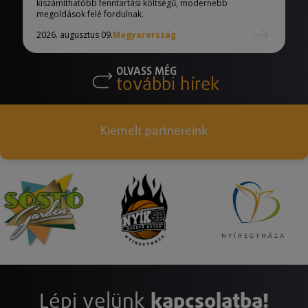
kiszámíthatóbb fenntartási költségű, modernebb
megoldások felé fordulnak.
2026. augusztus 09.
Magyarország
OLVASS MÉG
további hírek
Kiemelt partnereink
Lépj velünk
kapcsolatba!