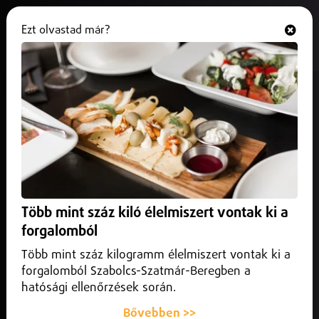
Ezt olvastad már?
Hallgasd és nézd
ONLINE
Embert gázolt a Nyírség InterCity
2026. június 08.
Hajdú-Bihar vármegye
A vonat mintegy 200 utasát a katasztrófavédelem
segítségével egy Cívis InterRégióra valamint a Corona
InterCityre szállítoták át.
Több mint száz kiló élelmiszert vontak ki a
forgalomból
Több mint száz kilogramm élelmiszert vontak ki a
forgalomból Szabolcs-Szatmár-Beregben a
hatósági ellenőrzések során.
Bővebben >>