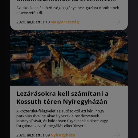
iskolák
Az iskolák saját közösségük igényeihez igazítva dönthetnek
a bevezetésről.
2026. augusztus 10.
Magyarország
Lezárásokra kell számítani a
Kossuth téren Nyíregyházán
A közterület-felügyelet az autósoktól azt kéri, hogy
parkolásukkal ne akadályozzák a rendezvények
lebonyolítását, és különösen figyeljenek a tiltott vagy
forgalmat zavaró megállás elkerülésére.
2026. augusztus 09.
Nyíregyháza