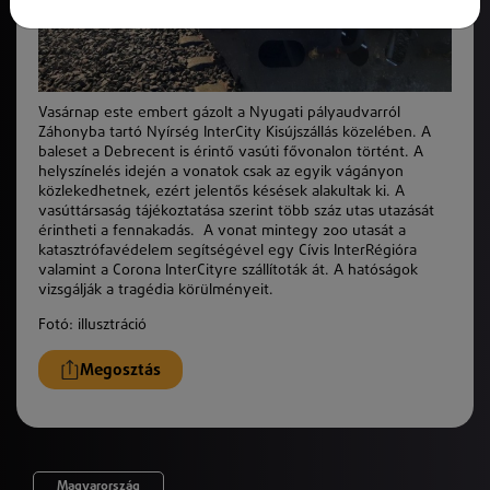
Vasárnap este embert gázolt a Nyugati pályaudvarról
Záhonyba tartó Nyírség InterCity Kisújszállás közelében. A
baleset a Debrecent is érintő vasúti fővonalon történt. A
helyszínelés idején a vonatok csak az egyik vágányon
közlekedhetnek, ezért jelentős késések alakultak ki. A
vasúttársaság tájékoztatása szerint több száz utas utazását
érintheti a fennakadás. A vonat mintegy 200 utasát a
katasztrófavédelem segítségével egy Cívis InterRégióra
valamint a Corona InterCityre szállítoták át. A hatóságok
vizsgálják a tragédia körülményeit.
Fotó: illusztráció
Megosztás
Magyarország