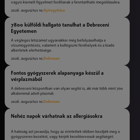
vagyis kiemelt figyelmet fordítanak a fenntartható megoldásokra.
2026. augusztus 10.
Nyíregyháza
7800 külföldi hallgató tanulhat a Debreceni
Egyetemen
A végleges létszámot ugyanakkor még befolyásolhatja a
vízumügyintézés, valamint a kollégiumi férőhelyek és a kiadó
albérletek elérhetősége.
2026. augusztus 10.
Debrecen
Fontos gyógyszerek alapanyaga készül a
vérplazmából
A debreceni központban van olyan segítő is, aki már több mint 700
alkalommal adott plazmát.
2026. augusztus 10.
Debrecen
Nehéz napok várhatnak az allergiásokra
A hatóság azt javasolja, hogy az érintettek időben kezdjék meg a
gyógyszeres kezelést, vagy kérjék kezelőorvosuk segítségét.