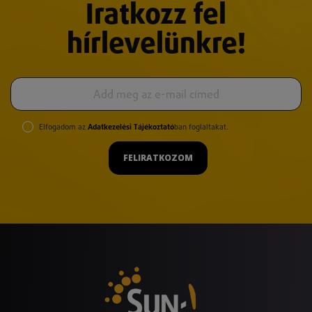
Iratkozz fel
hírlevelünkre!
Elfogadom az
Adatkezelési Tájékoztató
ban foglaltakat.
FELIRATKOZOM