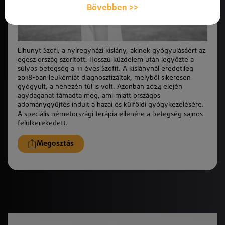
Bővebben >>
Elhunyt Szofi, a nyíregyházi kislány, akinek gyógyulásáért az
egész ország szorított. Hosszú küzdelem után legyőzte a
súlyos betegség a 11 éves Szofit. A kislánynál eredetileg
2018-ban leukémiát diagnosztizáltak, melyből sikeresen
gyógyult, a nehezén túl is volt. Azonban 2024 elején
agydaganat támadta meg, ami miatt országos
adománygyűjtés indult a hazai és külföldi gyógykezelésére.
A speciális németországi terápia ellenére a betegség sajnos
felülkerekedett.
Megosztás