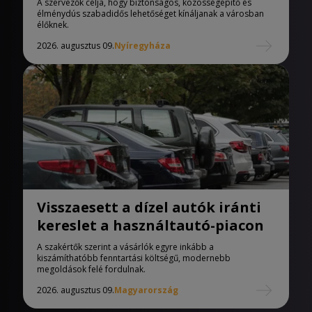
A szervezők célja, hogy biztonságos, közösségépítő és
élménydús szabadidős lehetőséget kínáljanak a városban
élőknek.
2026. augusztus 09.
Nyíregyháza
Visszaesett a dízel autók iránti
kereslet a használtautó-piacon
A szakértők szerint a vásárlók egyre inkább a
kiszámíthatóbb fenntartási költségű, modernebb
megoldások felé fordulnak.
2026. augusztus 09.
Magyarország