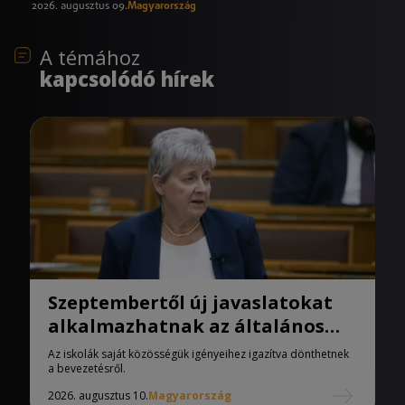
2026. augusztus 09.
Magyarország
A témához
kapcsolódó hírek
Szeptembertől új javaslatokat
alkalmazhatnak az általános
iskolák
Az iskolák saját közösségük igényeihez igazítva dönthetnek
a bevezetésről.
2026. augusztus 10.
Magyarország