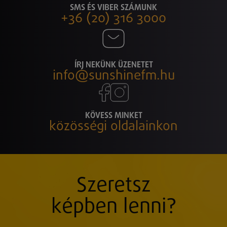
SMS ÉS VIBER SZÁMUNK
+36 (20) 316 3000
ÍRJ NEKÜNK ÜZENETET
info@sunshinefm.hu
KÖVESS MINKET
közösségi oldalainkon
Szeretsz
képben lenni?