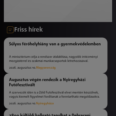
Friss hírek
Súlyos férőhelyhiány van a gyermekvédelemben
A minisztérium célja a rendszer átalakítása, nagyobb intézményi
mozgástérrel és szakmai munkacsoportok létrehozásával.
2026. augusztus 10.
Magyarország
Augusztus végén rendezik a Nyíregyházi
Futófesztivált
A szervezők idén is a Zöld Futófesztivál elvei mentén készülnek,
vagyis kiemelt figyelmet fordítanak a fenntartható megoldásokra.
2026. augusztus 10.
Nyíregyháza
7800 külföldi hallgató tanulhat a Debreceni