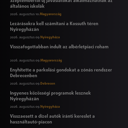
Szeptembertől új javaslatokat alkalmazhatnak az
általános iskolák
2026. augusztus 10.
Magyarország
Lezárásokra kell számítani a Kossuth téren
Nyíregyházán
2026. augusztus 09.
Nyíregyháza
Visszafogottabban indult az albérletpiaci roham
2026. augusztus 09.
Magyarország
Enyhítette a parkolási gondokat a zónás rendszer
Debrecenben
2026. augusztus 09.
Debrecen
Ingyenes közösségi programok lesznek
Nyíregyházán
2026. augusztus 09.
Nyíregyháza
Visszaesett a dízel autók iránti kereslet a
használtautó-piacon