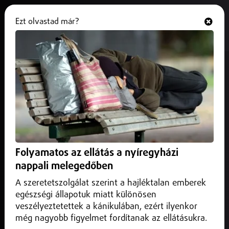
Ezt olvastad már?
Hallgasd és nézd
ONLINE
Nyugodj békében kicsi lány!
2025. december 03.
Elhunyt Szofi, a nyíregyházi kislány, akinek gyógyulásáért
az egész ország szorított.
Folyamatos az ellátás a nyíregyházi
nappali melegedőben
A szeretetszolgálat szerint a hajléktalan emberek
egészségi állapotuk miatt különösen
veszélyeztetettek a kánikulában, ezért ilyenkor
még nagyobb figyelmet fordítanak az ellátásukra.