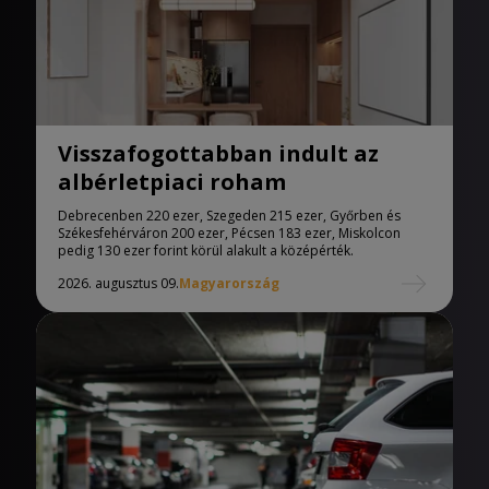
Visszafogottabban indult az
albérletpiaci roham
Debrecenben 220 ezer, Szegeden 215 ezer, Győrben és
Székesfehérváron 200 ezer, Pécsen 183 ezer, Miskolcon
pedig 130 ezer forint körül alakult a középérték.
2026. augusztus 09.
Magyarország