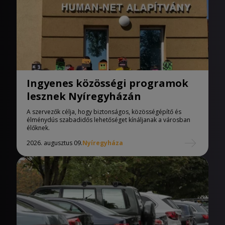
Ingyenes közösségi programok
lesznek Nyíregyházán
A szervezők célja, hogy biztonságos, közösségépítő és
élménydús szabadidős lehetőséget kínáljanak a városban
élőknek.
2026. augusztus 09.
Nyíregyháza