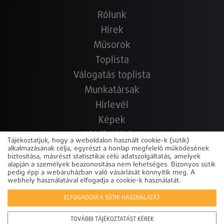
Rólunk
Hírek
Műsorok
Toplista
Válogatás toplista
Munkatársak
Hírlevél
Képek
Médiaajánlat
Tájékoztatjuk, hogy a weboldalon használt cookie-k (sütik)
alkalmazásának célja, egyrészt a honlap megfelelő működésének
Hallgasd újra!
biztosítása, másrészt statisztikai célú adatszolgáltatás, amelyek
Elérhetőségek
alapján a személyek beazonosítása nem lehetséges. Bizonyos sütik
pedig épp a webáruházban való vásárlását könnyítik meg. A
Copyright © 2022-2026 www.sunshine.hu.hu
Powered by
webhely használatával elfogadja a cookie-k használatát.
ELFOGADOM A SÜTIK HASZNÁLATÁT
TOVÁBBI TÁJÉKOZTATÁST KÉREK