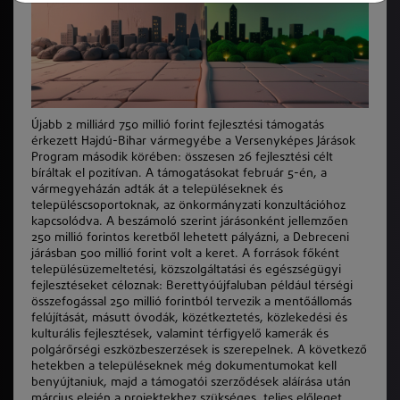
Újabb 2 milliárd 750 millió forint fejlesztési támogatás
érkezett Hajdú-Bihar vármegyébe a Versenyképes Járások
Program
második k
örében: összesen 26 fejlesztési célt
bíráltak el pozitívan. A támogatásokat
február 5
-én, a
vármegyeházán adtá
k
át a településeknek és
településcsoportoknak, az önkormányzati konzultációhoz
kapcsolódva. A beszámoló szerint járásonként jellemzően
250 millió forintos keretből lehetett pályázni, a Debreceni
járásban 500 millió forint volt a keret. A források fő
k
ént
településüzemeltetési,
k
özszolgáltatási és egészségügyi
fejlesztéseket céloznak: Berettyóújfaluban például térségi
összefogással 250 millió forintból tervezik a mentőállomás
felújítását, másutt óvodá
k
,
k
özétkeztetés,
k
özlekedési és
kulturális fejlesztések, valamint térfigyelő kamerá
k
és
polgárőrségi eszközbeszerzések is szerepelnek. A
k
övetkező
hetekben a településeknek még dokumentumokat kell
benyújtaniuk, majd a támogatói szerződések aláírása után
március elején a projektekhez szükséges, teljes előleget