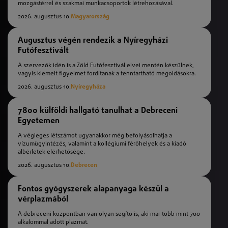
mozgástérrel és szakmai munkacsoportok létrehozásával.
2026. augusztus 10.
Magyarország
Augusztus végén rendezik a Nyíregyházi
Futófesztivált
A szervezők idén is a Zöld Futófesztivál elvei mentén készülnek,
vagyis kiemelt figyelmet fordítanak a fenntartható megoldásokra.
2026. augusztus 10.
Nyíregyháza
7800 külföldi hallgató tanulhat a Debreceni
Egyetemen
A végleges létszámot ugyanakkor még befolyásolhatja a
vízumügyintézés, valamint a kollégiumi férőhelyek és a kiadó
albérletek elérhetősége.
2026. augusztus 10.
Debrecen
Fontos gyógyszerek alapanyaga készül a
vérplazmából
A debreceni központban van olyan segítő is, aki már több mint 700
alkalommal adott plazmát.