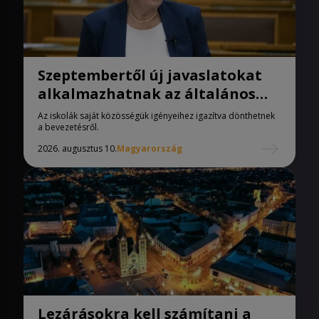
Szeptembertől új javaslatokat
alkalmazhatnak az általános
iskolák
Az iskolák saját közösségük igényeihez igazítva dönthetnek
a bevezetésről.
2026. augusztus 10.
Magyarország
Lezárásokra kell számítani a