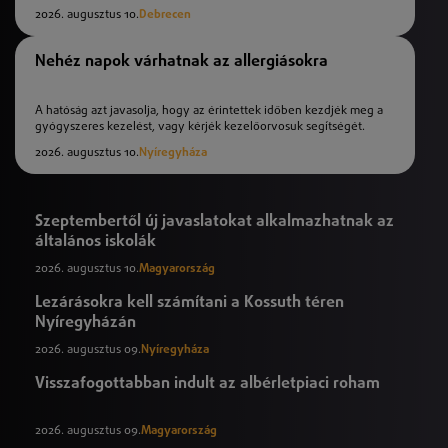
2026. augusztus 10.
Debrecen
Nehéz napok várhatnak az allergiásokra
A hatóság azt javasolja, hogy az érintettek időben kezdjék meg a
gyógyszeres kezelést, vagy kérjék kezelőorvosuk segítségét.
2026. augusztus 10.
Nyíregyháza
Szeptembertől új javaslatokat alkalmazhatnak az
általános iskolák
2026. augusztus 10.
Magyarország
Lezárásokra kell számítani a Kossuth téren
Nyíregyházán
2026. augusztus 09.
Nyíregyháza
Visszafogottabban indult az albérletpiaci roham
2026. augusztus 09.
Magyarország