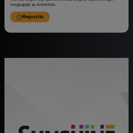
megkapjá
k
az érintettek.
Megosztás