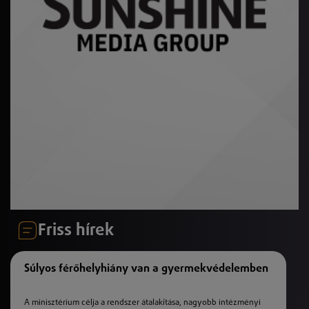
Friss hírek
Súlyos férőhelyhiány van a gyermekvédelemben
A minisztérium célja a rendszer átalakítása, nagyobb intézményi