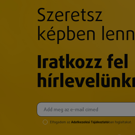
Szeretsz
képben lenn
Iratkozz fel
hírlevelünk
Elfogadom az
Adatkezelési Tájékoztató
ban foglaltakat.