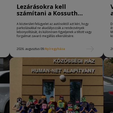
Lezárásokra kell
számítani a Kossuth
téren Nyíregyházán
A közterület-felügyelet az autósoktól azt kéri, hogy
D
parkolásukkal ne akadályozzák a rendezvények
é
lebonyolítását, és különösen figyeljenek a tiltott vagy
M
forgalmat zavaró megállás elkerülésére.
k
2026. augusztus 09.
Nyíregyháza
2