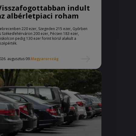
Visszafogottabban indult
az albérletpiaci roham
ebrecenben 220 ezer, Szegeden 215 ezer, Győrben
s Székesfehérváron 200 ezer, Pécsen 183 ezer,
iskolcon pedig 130 ezer forint körül alakult a
özépérték.
026. augusztus 09.
Magyarország