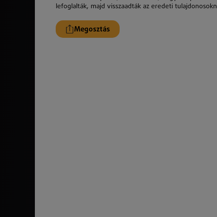
lefoglaltá
k
, majd visszaadtá
k
az eredeti tulajdonosokn
Megosztás