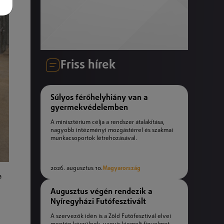
Friss hírek
Súlyos férőhelyhiány van a
gyermekvédelemben
A minisztérium célja a rendszer átalakítása,
nagyobb intézményi mozgástérrel és szakmai
munkacsoportok létrehozásával.
2026. augusztus 10.
Magyarország
a
Augusztus végén rendezik a
Nyíregyházi Futófesztivált
A szervezők idén is a Zöld Futófesztivál elvei