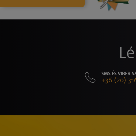
Lé
SMS ÉS VIBER 
+36 (20) 31