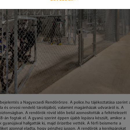
bejelentés a Nagyecsedi Rendőrőrsre. A police.hu tájékoztatása szerint 
skola és orvosi rendelő tárolójából, valamint magánházak udvaráról is. A
ztonságban. A rendőrök rövid időn belül azonosították a feltételezett
28
-án fogtak el. A gyanú szerint éppen újabb lopásra
k
észült, amikor a
 gyanújával hallgattá
k
ki, majd őrizetbe vetté
k
. A férfi beismerte a
liket azonnal eladta, hogy pénzhez jusson. A rendőrö
k
a kerékpárokat