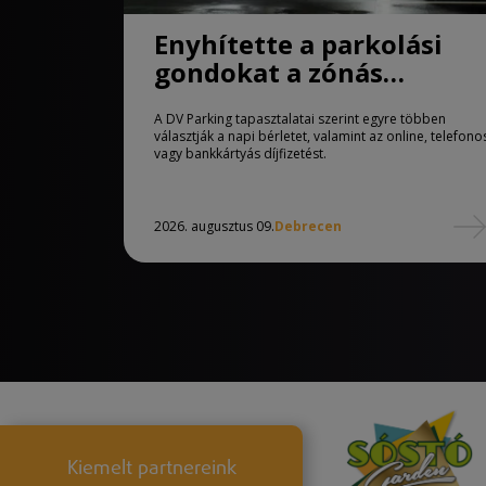
Enyhítette a parkolási
gondokat a zónás
rendszer Debrecenben
A DV Parking tapasztalatai szerint egyre többen
választják a napi bérletet, valamint az online, telefono
vagy bankkártyás díjfizetést.
2026. augusztus 09.
Debrecen
Kiemelt partnereink