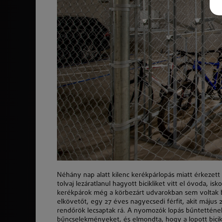
Néhány nap alatt kilenc kerékpárlopás miatt érkezett 
tolvaj lezáratlanul hagyott bicikliket vitt el óvoda, i
kerékpárok még a körbezárt udvarokban sem voltak bi
elkövetőt, egy 27 éves nagyecsedi férfit, akit
május 
rendőrö
k
lecsaptak rá. A nyomozó
k
lopás bűntettének
bűncselekményeket, és elmondta, hogy a lopott bicik