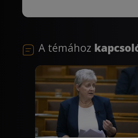
A témához
kapcsol