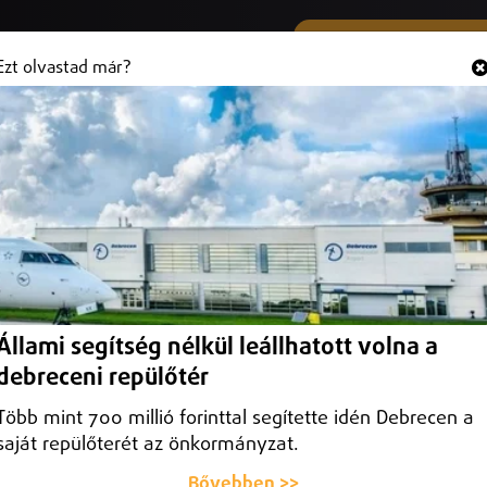
SMS ÉS VIBER SZÁMUNK
Hallgasd és
+36 (20) 316 3000
Ezt olvastad már?
y nagyecsedi férfi.
adták az eredeti tulajdonosoknak.
Állami segítség nélkül leállhatott volna a
debreceni repülőtér
Több mint 700 millió forinttal segítette idén Debrecen a
saját repülőterét az önkormányzat.
Bővebben >>