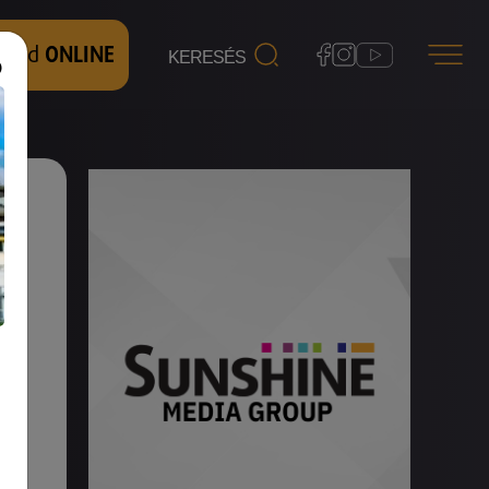
 nézd
ONLINE