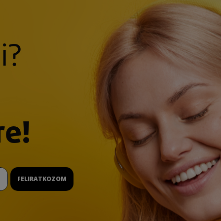
i?
re!
FELIRATKOZOM