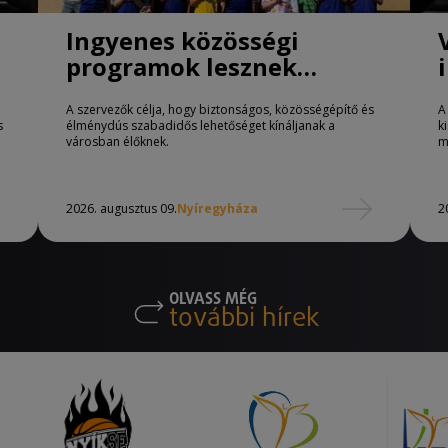
Ingyenes közösségi
programok lesznek
Nyíregyházán
A szervezők célja, hogy biztonságos, közösségépítő és
A
s
élménydús szabadidős lehetőséget kínáljanak a
k
városban élőknek.
m
2026. augusztus 09.
Nyíregyháza
2
OLVASS MÉG
további hírek