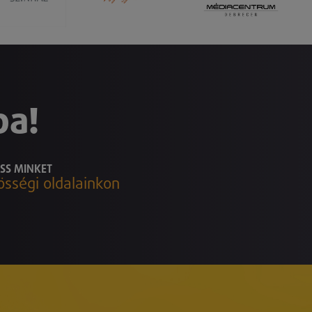
ba!
SS MINKET
össégi oldalainkon