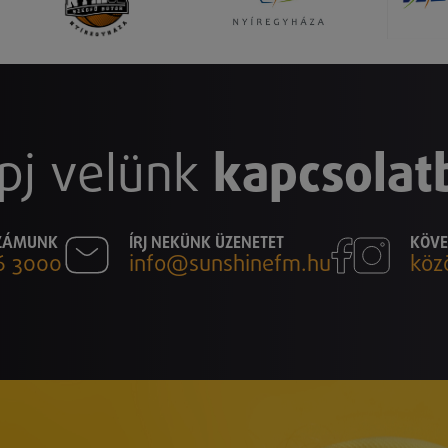
pj velünk
kapcsolat
SZÁMUNK
ÍRJ NEKÜNK ÜZENETET
KÖVE
6 3000
info@sunshinefm.hu
köz