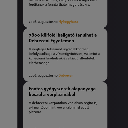
mentén készülnek, vagyis kiemelt figyelmet
fordítanak a fenntartható megoldásokra.
2026. augusztus 10.
Nyíregyháza
7800 külföldi hallgató tanulhat a
Debreceni Egyetemen
A végleges létszámot ugyanakkor még
befolyásolhatja a vízumügyintézés, valamint a
kollégiumi férőhelyek és a kiadó albérletek
elérhetősége.
2026. augusztus 10.
Debrecen
Fontos gyógyszerek alapanyaga
készül a vérplazmából
A debreceni központban van olyan segítő is,
aki már több mint 700 alkalommal adott
plazmát.