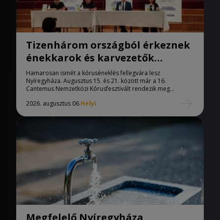
Tizenhárom országból érkeznek
énekkarok és karvezetők
Nyíregyházára
Hamarosan ismét a kóruséneklés fellegvára lesz
Nyíregyháza. Augusztus 15. és 21. között már a 16.
Cantemus Nemzetközi Kórusfesztivált rendezik meg...
2026. augusztus 06.
Helyi
Megfelelő Nyíregyháza