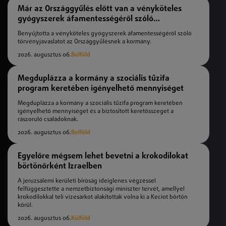
Már az Országgyűlés előtt van a vényköteles
gyógyszerek áfamentességéről szóló
törvényjavaslat
Benyújtotta a vényköteles gyógyszerek áfamentességéről szóló
törvényjavaslatot az Országgyűlésnek a kormány.
2026. augusztus 06.
Belföld
Megduplázza a kormány a szociális tűzifa
program keretében igényelhető mennyiséget
Megduplázza a kormány a szociális tűzifa program keretében
igényelhető mennyiséget és a biztosított keretösszeget a
rászoruló családoknak.
2026. augusztus 06.
Belföld
Egyelőre mégsem lehet bevetni a krokodilokat
börtönőrként Izraelben
A jeruzsálemi kerületi bíróság ideiglenes végzéssel
felfüggesztette a nemzetbiztonsági miniszter tervét, amellyel
krokodilokkal teli vizesárkot alakítottak volna ki a Keciot börtön
körül.
2026. augusztus 06.
Külföld