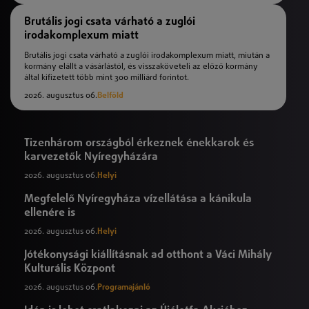
Brutális jogi csata várható a zuglói
irodakomplexum miatt
Brutális jogi csata várható a zuglói irodakomplexum miatt, miután a
kormány elállt a vásárlástól, és visszaköveteli az előző kormány
által kifizetett több mint 300 milliárd forintot.
2026. augusztus 06.
Belföld
Tizenhárom országból érkeznek énekkarok és
karvezetők Nyíregyházára
2026. augusztus 06.
Helyi
Megfelelő Nyíregyháza vízellátása a kánikula
ellenére is
2026. augusztus 06.
Helyi
Jótékonysági kiállításnak ad otthont a Váci Mihály
Kulturális Központ
2026. augusztus 06.
Programajánló