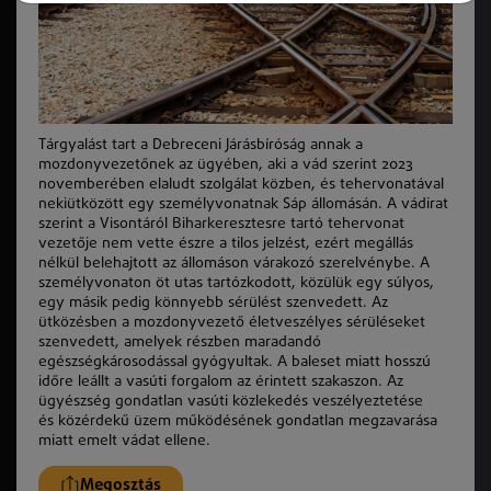
Tárgyalást tart a Debreceni Járásbíróság annak a
mozdonyvezetőnek az ügyében, aki a vád szerint 2023
novemberében elaludt szolgálat
k
özben, és tehervonatával
nekiütközött egy személyvonatnak Sáp állomásán. A vádirat
szerint a Visontáról Biharkeresztesre tartó tehervonat
vezetője nem vette észre a tilos jelzést, ezért megállás
nélkül belehajtott az állomáson várakozó szerelvénybe. A
személyvonaton öt utas tartózkodott,
k
özülü
k
egy súlyos,
egy másik pedig
k
önnyebb sérülést szenvedett. Az
ütközésben a mozdonyvezető életveszélyes sérüléseket
szenvedett, amelyek részben maradandó
egészségkárosodással gyógyultak. A baleset miatt hosszú
időre leállt a
vas
úti forgalom az érintett szakaszon. Az
ügyészség gondatlan
vas
úti
k
özlekedés veszélyeztetése
és
k
özérdekű üzem mű
k
ödésének gondatlan megzavarása
miatt emelt vádat ellene.
Megosztás