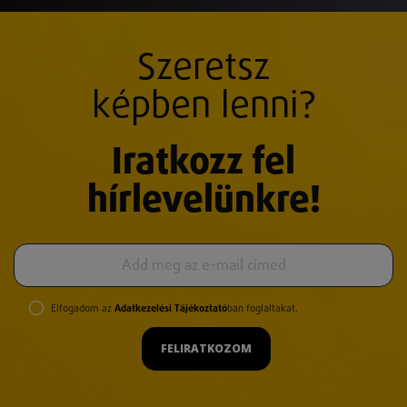
Szeretsz
képben lenni?
Iratkozz fel
hírlevelünkre!
Elfogadom az
Adatkezelési Tájékoztató
ban foglaltakat.
FELIRATKOZOM