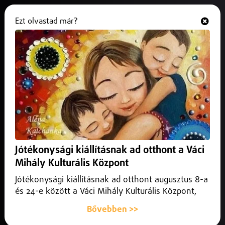
Ezt olvastad már?
Hallgasd és nézd
ONLINE
Debrecenben tárgyalják a tilos
jelzésen áthaladó, elalvó
mozdonyvezető ügyét.
2026. június 10.
Debrecen
Az ügyészség gondatlan vasúti közlekedés
Jótékonysági kiállításnak ad otthont a Váci
veszélyeztetése és közérdekű üzem működésének
Mihály Kulturális Központ
gondatlan megzavarása miatt emelt vádat ellene.
Jótékonysági kiállításnak ad otthont augusztus 8-a
és 24-e között a Váci Mihály Kulturális Központ,
Bővebben >>