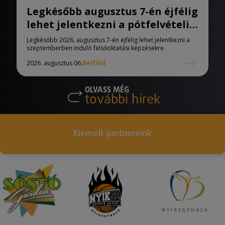
Legkésőbb augusztus 7-én éjfélig
lehet jelentkezni a pótfelvételi
eljárásban
Legkésőbb 2026. augusztus 7-én éjfélig lehet jelentkezni a
szeptemberben induló felsőoktatási képzésekre.
2026. augusztus 06.
Belföld
OLVASS MÉG
további hírek
Kiemelt partnereink