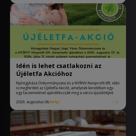
Idén is lehet csatlakozni az
Újéletfa Akcióhoz
Nyíregyháza Önkormányzata és a NYÍRVV Nonprofit Kft. idén
is meghirdeti az Újéletfa Akciót, amelynek keretében egy-
egy facsemetével ajándékozzák meg a város újszülöttjeit.
2026. augusztus 06.
Helyi