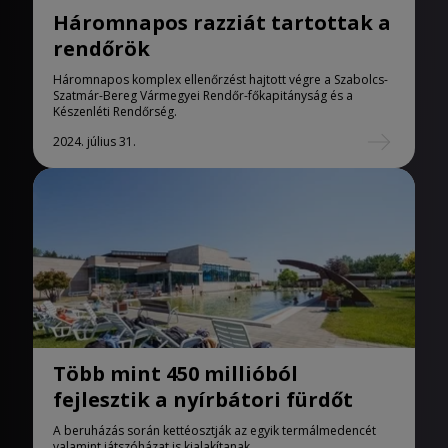
Háromnapos razziát tartottak a
rendőrök
Háromnapos komplex ellenőrzést hajtott végre a Szabolcs-
Szatmár-Bereg Vármegyei Rendőr-főkapitányság és a
Készenléti Rendőrség.
2024. július 31.
Több mint 450 millióból
fejlesztik a nyírbátori fürdőt
A beruházás során kettéosztják az egyik termálmedencét
valamint játszóházat is kialakítanak.