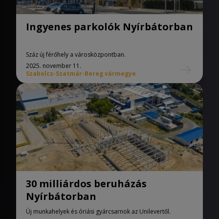
Ingyenes parkolók Nyírbátorban
Száz új férőhely a városközpontban.
2025. november 11.
Szabolcs-Szatmár-Bereg vármegye
30 milliárdos beruházás
Nyírbátorban
Új munkahelyek és óriási gyárcsarnok az Unilevertől.