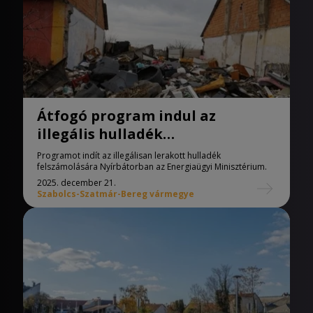
Átfogó program indul az
illegális hulladék
felszámolására Nyírbátorban
Programot indít az illegálisan lerakott hulladék
felszámolására Nyírbátorban az Energiaügyi Minisztérium.
2025. december 21.
Szabolcs-Szatmár-Bereg vármegye