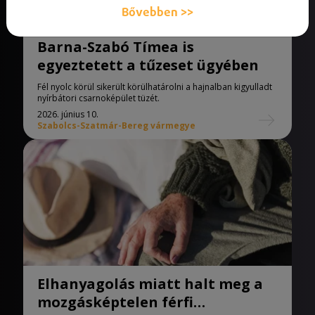
Bővebben >>
Barna-Szabó Tímea is
egyeztetett a tűzeset ügyében
Fél nyolc körül sikerült körülhatárolni a hajnalban kigyulladt
nyírbátori csarnoképület tüzét.
2026. június 10.
Szabolcs-Szatmár-Bereg vármegye
Elhanyagolás miatt halt meg a
mozgásképtelen férfi