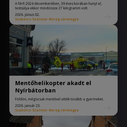
Nyírbátorban
A férfi 2024 decemberében, 39 éves korában hunyt el,
testsúlya ekkor mindössze 27 kilogramm volt.
2026. június 02.
Szabolcs-Szatmár-Bereg vármegye
Mentőhelikopter akadt el
Nyírbátorban
Földön, mégiscsak mentővel vitték tovább a gyermeket.
2026. január 23.
Szabolcs-Szatmár-Bereg vármegye