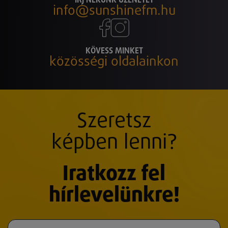
ÍRJ NEKÜNK ÜZENETET
info@sunshinefm.hu
KÖVESS MINKET
közösségi oldalainkon
Szeretsz
képben lenni?
Iratkozz fel
hírlevelünkre!