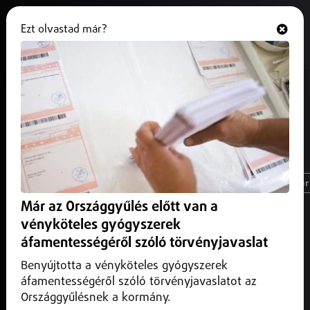
Ezt olvastad már?
Hallgasd és nézd
ONLINE
#Nyírbátor
Magyarország
Nyíregyháza
Üzlet
Spor
Már az Országgyűlés előtt van a
vényköteles gyógyszerek
áfamentességéről szóló törvényjavaslat
Benyújtotta a vényköteles gyógyszerek
áfamentességéről szóló törvényjavaslatot az
Országgyűlésnek a kormány.