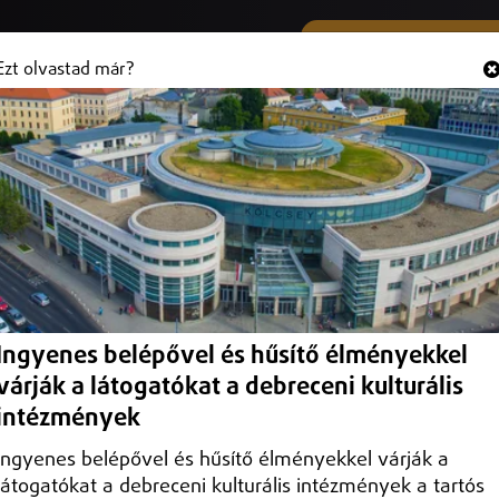
SMS ÉS VIBER SZÁMUNK
Hallgasd és
+36 (20) 316 3000
Ezt olvastad már?
Sport
Belföld
Programajánló
Külföld
Debrecen
Helyi
Debrecen Helyi
Időjárás
Közlekedés
Ingyenes belépővel és hűsítő élményekkel
várják a látogatókat a debreceni kulturális
intézmények
Ingyenes belépővel és hűsítő élményekkel várják a
látogatókat a debreceni kulturális intézmények a tartós