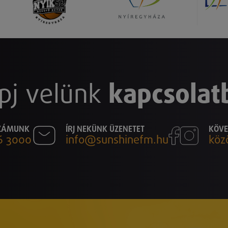
pj velünk
kapcsolat
SZÁMUNK
ÍRJ NEKÜNK ÜZENETET
KÖVE
6 3000
info@sunshinefm.hu
köz