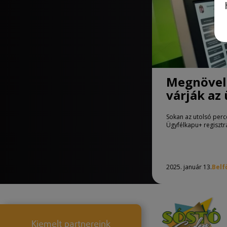
Megnövelt
várják az
Sokan az utolsó perc
Ügyfélkapu+ regisztrá
2025. január 13.
Belf
Kiemelt partnereink