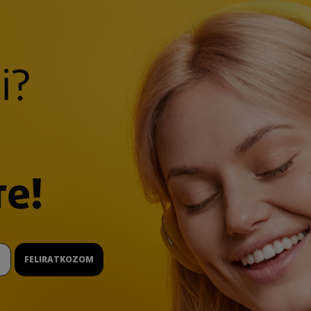
i?
re!
FELIRATKOZOM