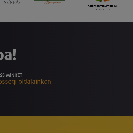
ba!
SS MINKET
össégi oldalainkon