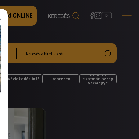
 nézd
ONLINE
Szabolcs-
Közlekedés infó
Debrecen
Szatmár-Bereg
vármegye