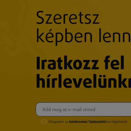
Szeretsz
képben lenn
Iratkozz fel
hírlevelünk
Elfogadom az
Adatkezelési Tájékoztató
ban foglaltakat.