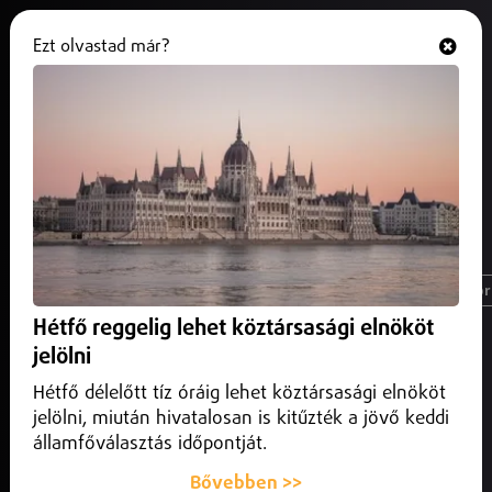
Ezt olvastad már?
Hallgasd és nézd
ONLINE
#ügyészség
Magyarország
Nyíregyháza
Üzlet
Spor
Hétfő reggelig lehet köztársasági elnököt
jelölni
Hétfő délelőtt tíz óráig lehet köztársasági elnököt
jelölni, miután hivatalosan is kitűzték a jövő keddi
államfőválasztás időpontját.
Bővebben >>