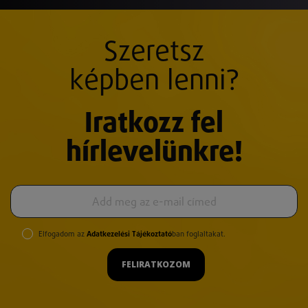
Szeretsz
képben lenni?
Iratkozz fel
hírlevelünkre!
Elfogadom az
Adatkezelési Tájékoztató
ban foglaltakat.
FELIRATKOZOM