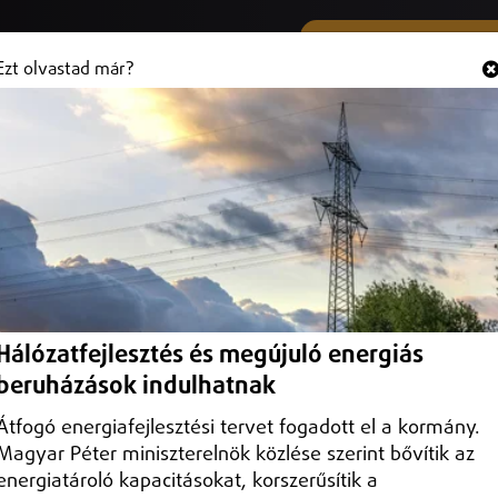
SMS ÉS VIBER SZÁMUNK
Hallgasd és
+36 (20) 316 3000
Ezt olvastad már?
ereg vármegye
Hálózatfejlesztés és megújuló energiás
beruházások indulhatnak
Átfogó energiafejlesztési tervet fogadott el a kormány.
Magyar Péter miniszterelnök közlése szerint bővítik az
energiatároló kapacitásokat, korszerűsítik a