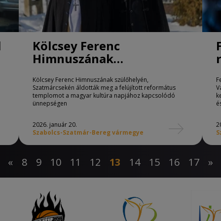
l
Kölcsey Ferenc
Himnuszának
szülőhelyén áldották meg
Kölcsey Ferenc Himnuszának szülőhelyén,
F
a felújított református
Szatmárcsekén áldották meg a felújított református
V
templomot
templomot a magyar kultúra napjához kapcsolódó
k
ünnepségen
é
2026. január 20.
2
Szabolcs-Szatmár-Bereg vármegye
S
«
8
9
10
11
12
13
14
15
16
17
»