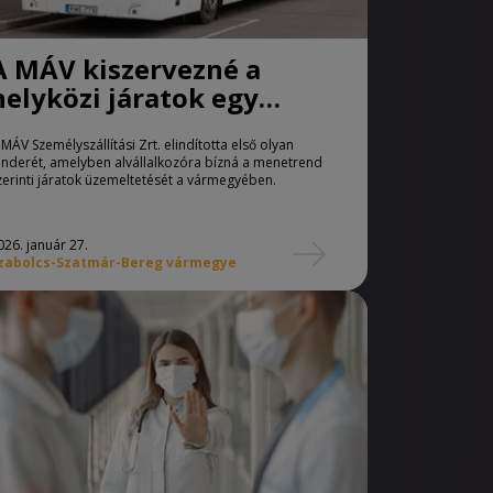
A MÁV kiszervezné a
helyközi járatok egy
részét Szabolcsban
 MÁV Személyszállítási Zrt. elindította első olyan
enderét, amelyben alvállalkozóra bízná a menetrend
zerinti járatok üzemeltetését a vármegyében.
026. január 27.
zabolcs-Szatmár-Bereg vármegye