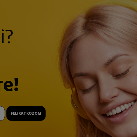
i?
re!
FELIRATKOZOM