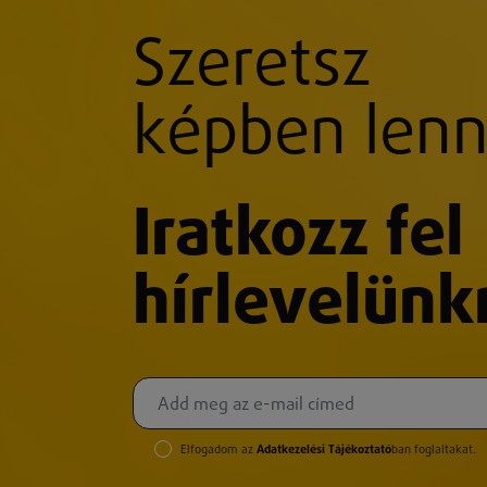
Szeretsz
képben lenn
Iratkozz fel
hírlevelünk
Elfogadom az
Adatkezelési Tájékoztató
ban foglaltakat.