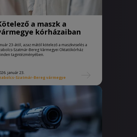
Kötelező a maszk a
vármegye kórházaiban
anuár 23-ától, azaz mától kötelező a maszkviselés a
zabolcs-Szatmár-Bereg Vármegyei Oktatókórház
inden tagintézményében.
026. január 23.
zabolcs-Szatmár-Bereg vármegye