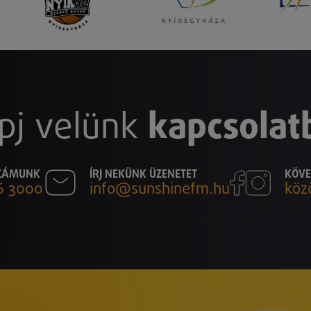
pj velünk
kapcsolat
SZÁMUNK
ÍRJ NEKÜNK ÜZENETET
KÖVE
6 3000
info@sunshinefm.hu
köz