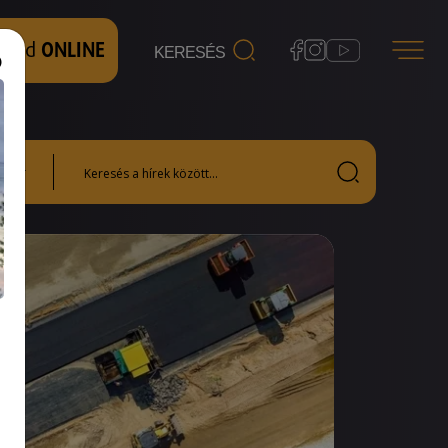
 nézd
ONLINE