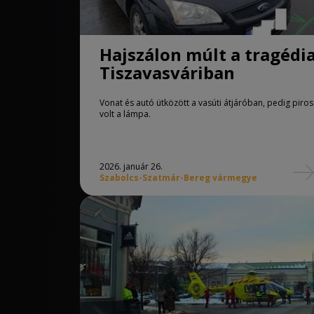
Hajszálon múlt a tragédi
Tiszavasváriban
Vonat és autó ütközött a vasúti átjáróban, pedig piros
volt a lámpa.
2026. január 26.
Szabolcs-Szatmár-Bereg vármegye