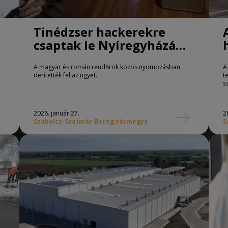
Tinédzser hackerekre
csaptak le Nyíregyházán
és Kisvárdán.
A magyar és román rendőrök közös nyomozásban
A
derítették fel az ügyet.
t
s
2026. január 27.
2
Szabolcs-Szatmár-Bereg vármegye
S