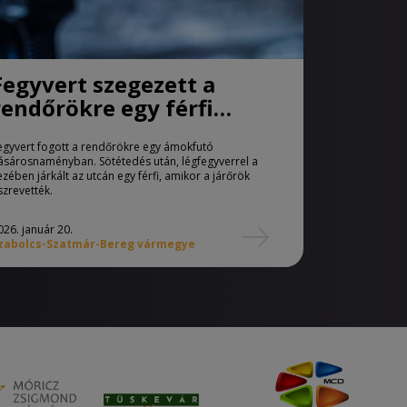
Fegyvert szegezett a
rendőrökre egy férfi
Vásárosnaményban
egyvert fogott a rendőrökre egy ámokfutó
ásárosnaményban. Sötétedés után, légfegyverrel a
ezében járkált az utcán egy férfi, amikor a járőrök
szrevették.
026. január 20.
zabolcs-Szatmár-Bereg vármegye