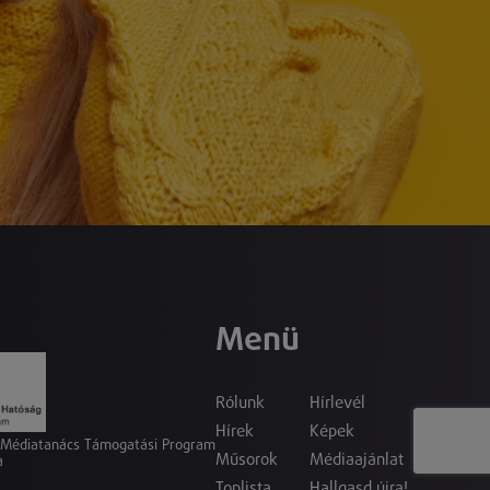
Menü
Rólunk
Hírlevél
Hírek
Képek
a Médiatanács Támogatási Program
Műsorok
Médiaajánlat
a
Toplista
Hallgasd újra!