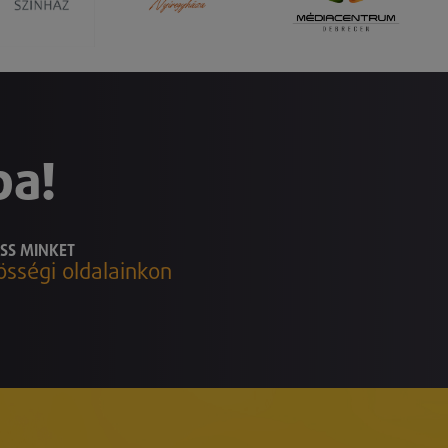
ba!
SS MINKET
össégi oldalainkon