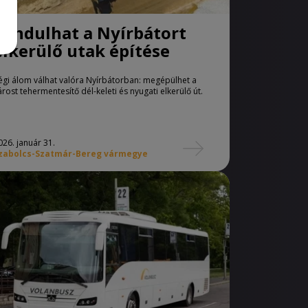
Elindulhat a Nyírbátort
elkerülő utak építése
égi álom válhat valóra Nyírbátorban: megépülhet a
árost tehermentesítő dél-keleti és nyugati elkerülő út.
026. január 31.
zabolcs-Szatmár-Bereg vármegye