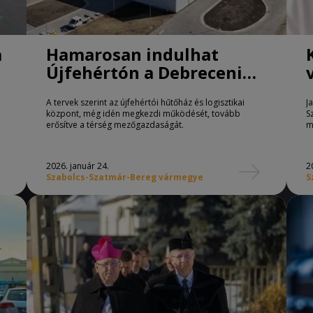
a
Hamarosan indulhat
Újfehértón a Debreceni
Egyetem hűtőháza
A tervek szerint az újfehértói hűtőház és logisztikai
J
központ, még idén megkezdi működését, tovább
S
erősítve a térség mezőgazdaságát.
m
2026. január 24.
2
Szabolcs-Szatmár-Bereg vármegye
S