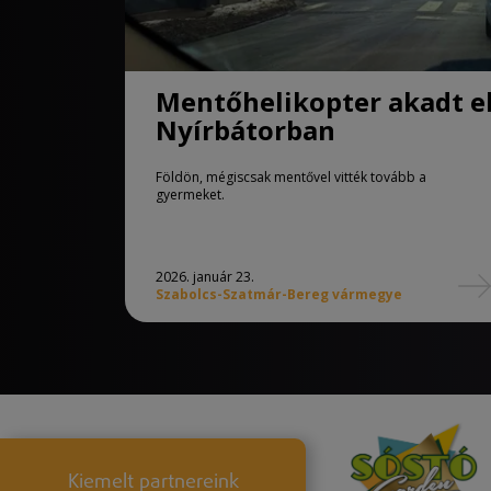
Mentőhelikopter akadt e
Nyírbátorban
Földön, mégiscsak mentővel vitték tovább a
gyermeket.
2026. január 23.
Szabolcs-Szatmár-Bereg vármegye
Kiemelt partnereink