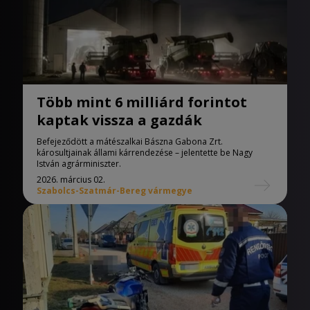
Több mint 6 milliárd forintot
kaptak vissza a gazdák
Befejeződött a mátészalkai Bászna Gabona Zrt.
károsultjainak állami kárrendezése – jelentette be Nagy
István agrárminiszter.
2026. március 02.
Szabolcs-Szatmár-Bereg vármegye