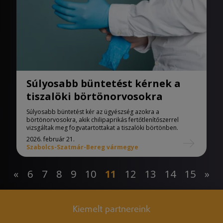
Súlyosabb büntetést kérnek a
tiszalöki börtönorvosokra
Súlyosabb büntetést kér az ügyészség azokra a
börtönorvosokra, akik chilipaprikás fertőtlenítőszerrel
vizsgáltak meg fogvatartottakat a tiszalöki börtönben.
2026. február 21.
Szabolcs-Szatmár-Bereg vármegye
«
6
7
8
9
10
11
12
13
14
15
»
Kiemelt partnereink