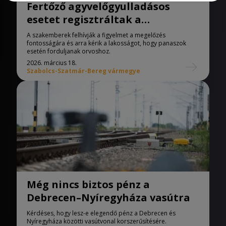
Fertőző agyvelőgyulladásos
esetet regisztráltak a
vármegyében
A szakemberek felhívják a figyelmet a megelőzés
fontosságára és arra kérik a lakosságot, hogy panaszok
esetén forduljanak orvoshoz.
2026. március 18.
Szabolcs-Szatmár-Bereg vármegye
Még nincs biztos pénz a
Debrecen–Nyíregyháza vasútra
Kérdéses, hogy lesz-e elegendő pénz a Debrecen és
Nyíregyháza közötti vasútvonal korszerűsítésére.