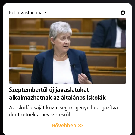
Ezt olvastad már?
Hallgasd és nézd
ONLINE
Szabolcs-Szatmár-Bereg vármegye
Szeptembertől új javaslatokat
alkalmazhatnak az általános iskolák
Az iskolák saját közösségük igényeihez igazítva
dönthetnek a bevezetésről.
Bővebben >>