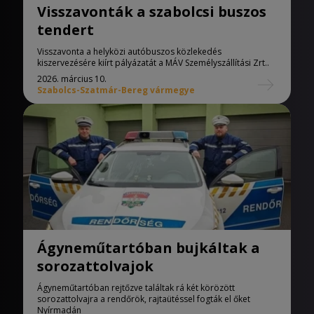
Visszavonták a szabolcsi buszos
tendert
Visszavonta a helyközi autóbuszos közlekedés
kiszervezésére kiírt pályázatát a MÁV Személyszállítási Zrt..
2026. március 10.
Szabolcs-Szatmár-Bereg vármegye
Ágyneműtartóban bujkáltak a
sorozattolvajok
Ágyneműtartóban rejtőzve találtak rá két körözött
sorozattolvajra a rendőrök, rajtaütéssel fogták el őket
Nyírmadán