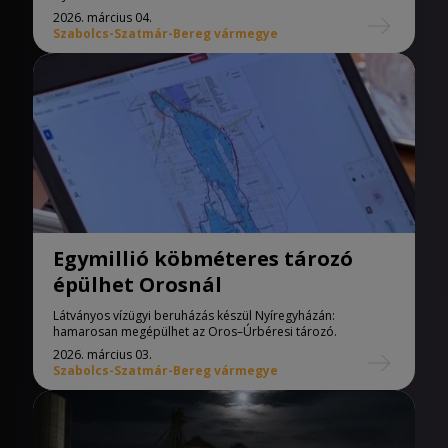
2026. március 04.
Szabolcs-Szatmár-Bereg vármegye
Egymillió köbméteres tározó
épülhet Orosnál
Látványos vízügyi beruházás készül Nyíregyházán:
hamarosan megépülhet az Oros–Úrbéresi tározó.
2026. március 03.
Szabolcs-Szatmár-Bereg vármegye