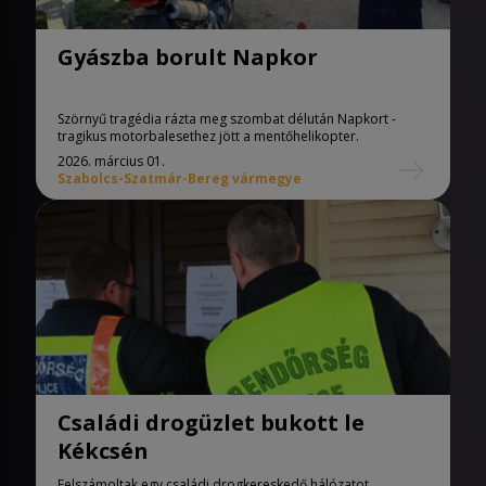
Gyászba borult Napkor
Szörnyű tragédia rázta meg szombat délután Napkort -
tragikus motorbalesethez jött a mentőhelikopter.
2026. március 01.
Szabolcs-Szatmár-Bereg vármegye
Családi drogüzlet bukott le
Kékcsén
Felszámoltak egy családi drogkereskedő hálózatot,