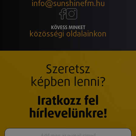
info@sunshinefm.hu
KÖVESS MINKET
közösségi oldalainkon
Szeretsz
képben lenni?
Iratkozz fel
hírlevelünkre!