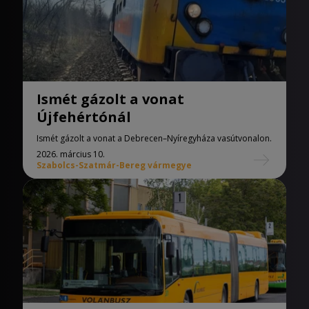
Ismét gázolt a vonat
Újfehértónál
Ismét gázolt a vonat a Debrecen–Nyíregyháza vasútvonalon.
2026. március 10.
Szabolcs-Szatmár-Bereg vármegye