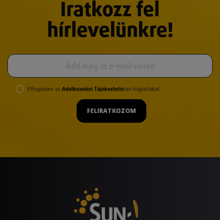
Iratkozz fel
hírlevelünkre!
Elfogadom az
Adatkezelési Tájékoztató
ban foglaltakat.
FELIRATKOZOM