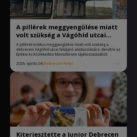
A pillérek meggyengülése miatt
volt szükség a Vágóhíd utcai
felüljáró aládúcolására
A pillérek kritikus meggyengülése miatt volt szükség a
debreceni Vágóhíd utcai felüljáró aládúcolására, derült ki az
Építési és Közlekedési Minisztérium tájékoztatásából.
2026. április 04.
Debrecen Helyi
Kiterjesztette a Junior Debrecen