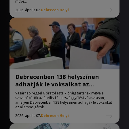
művé...
2026. április 07.
Debrecen Helyi
Debrecenben 138 helyszínen
adhatják le voksaikat az
állampolgárok
Vasárnap reggel 6 órától este 7 óráig tartanak nyitva a
szavazókörök az április 12-i országgyűlési választáson,
amelyen Debrecenben 138 helyszínen adhatják le voksaikat
az állampolgárok.
2026. április 07.
Debrecen Helyi