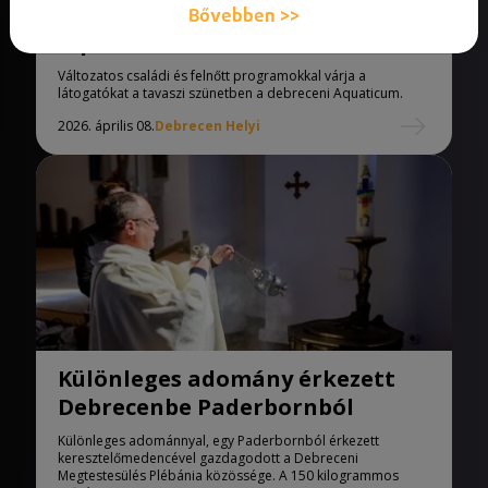
Változatos családi programok az
Bővebben >>
Aquaticumban
Változatos családi és felnőtt programokkal várja a
látogatókat a tavaszi szünetben a debreceni Aquaticum.
2026. április 08.
Debrecen Helyi
Különleges adomány érkezett
Debrecenbe Paderbornból
Különleges adománnyal, egy Paderbornból érkezett
keresztelőmedencével gazdagodott a Debreceni
Megtestesülés Plébánia közössége. A 150 kilogrammos