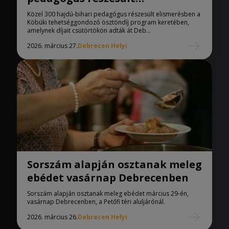
elismerésben
Közel 300 hajdú-bihari pedagógus részesült elismerésben a
Köbüki tehetséggondozó ösztöndíj program keretében,
amelynek díjait csütörtökön adták át Deb...
2026. március 27.
Debrecen Helyi
Sorszám alapján osztanak meleg
ebédet vasárnap Debrecenben
Sorszám alapján osztanak meleg ebédet március 29-én,
vasárnap Debrecenben, a Petőfi téri aluljárónál.
2026. március 26.
Debrecen Helyi