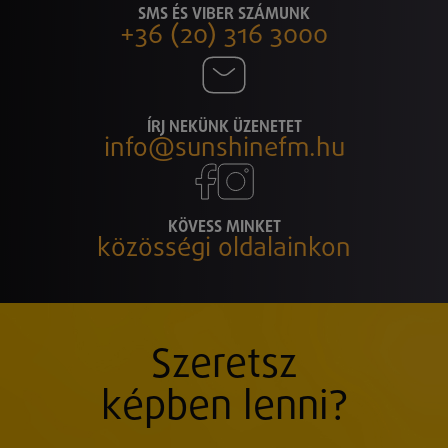
SMS ÉS VIBER SZÁMUNK
+36 (20) 316 3000
ÍRJ NEKÜNK ÜZENETET
info@sunshinefm.hu
KÖVESS MINKET
közösségi oldalainkon
Szeretsz
képben lenni?