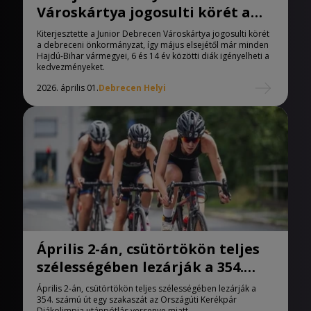
Városkártya jogosulti körét a
debreceni önkormányzat
Kiterjesztette a Junior Debrecen Városkártya jogosulti körét
a debreceni önkormányzat, így május elsejétől már minden
Hajdú-Bihar vármegyei, 6 és 14 év közötti diák igényelheti a
kedvezményeket.
2026. április 01.
Debrecen Helyi
Április 2-án, csütörtökön teljes
szélességében lezárják a 354.
számú út egy szakaszát
Április 2-án, csütörtökön teljes szélességében lezárják a
354. számú út egy szakaszát az Országúti Kerékpár
Diákolimpia utánpótlás versenye miatt.