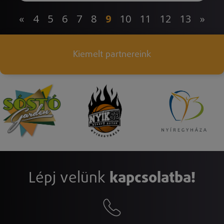
«
4
5
6
7
8
9
10
11
12
13
»
Kiemelt partnereink
Lépj velünk
kapcsolatba!