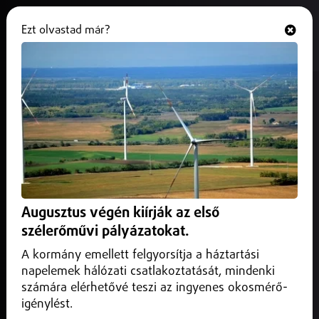
Ezt olvastad már?
Hallgasd és nézd
ONLINE
Debrecen Helyi
Augusztus végén kiírják az első
szélerőművi pályázatokat.
A kormány emellett felgyorsítja a háztartási
napelemek hálózati csatlakoztatását, mindenki
számára elérhetővé teszi az ingyenes okosmérő-
igénylést.