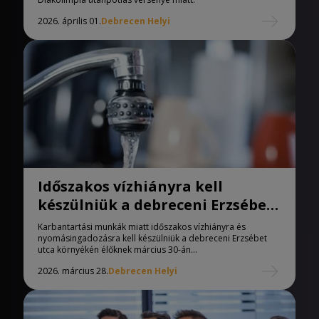
2026. április 01.
Debrecen Helyi
Időszakos vízhiányra kell
készülniük a debreceni Erzsébet
utca környékén élőknek
Karbantartási munkák miatt időszakos vízhiányra és
nyomásingadozásra kell készülniük a debreceni Erzsébet
utca környékén élőknek március 30-án...
2026. március 28.
Debrecen Helyi