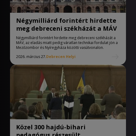
Négymilliárd forintért hirdette
meg debreceni székházát a MÁV
Négymilliárd forintért hirdette meg debreceni székházát a
MÁV, az eladás miatt pedig váratlan technikai fordulat jön a
Mezőzombor és Nyíregyháza közötti vasútvonalon.
2026. március 27.
Debrecen Helyi
Közel 300 hajdú-bihari
pedagógus részesült