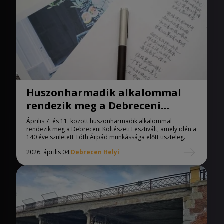
Huszonharmadik alkalommal
rendezik meg a Debreceni
Költészeti Fesztivált
Április 7. és 11. között huszonharmadik alkalommal
rendezik meg a Debreceni Költészeti Fesztivált, amely idén a
140 éve született Tóth Árpád munkássága előtt tiszteleg.
2026. április 04.
Debrecen Helyi