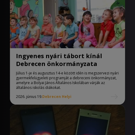
Ingyenes nyári tábort kínál
Debrecen önkormányzata
Július 1-je és augusztus 14-e között idén is megszervezi nyári
gyermekfelügyeleti programját a debreceni önkormányzat,
amelyre a Bolyai János Általános Iskolában várják az
általános iskolás diákokat.
2026. június 19.
Debrecen Helyi