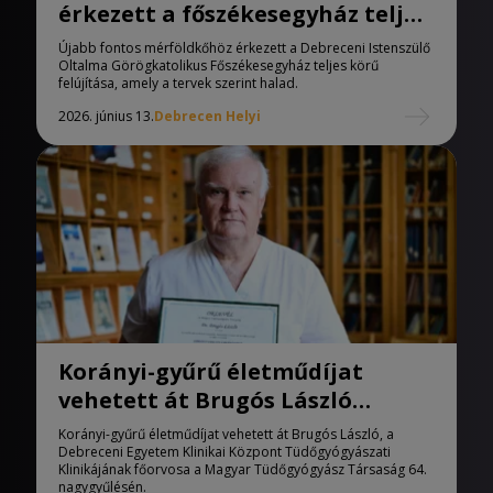
érkezett a főszékesegyház teljes
körű felújítása
Újabb fontos mérföldkőhöz érkezett a Debreceni Istenszülő
Oltalma Görögkatolikus Főszékesegyház teljes körű
felújítása, amely a tervek szerint halad.
2026. június 13.
Debrecen Helyi
Korányi-gyűrű életműdíjat
vehetett át Brugós László
tüdőgyógyász
Korányi-gyűrű életműdíjat vehetett át Brugós László, a
Debreceni Egyetem Klinikai Központ Tüdőgyógyászati
Klinikájának főorvosa a Magyar Tüdőgyógyász Társaság 64.
nagygyűlésén.