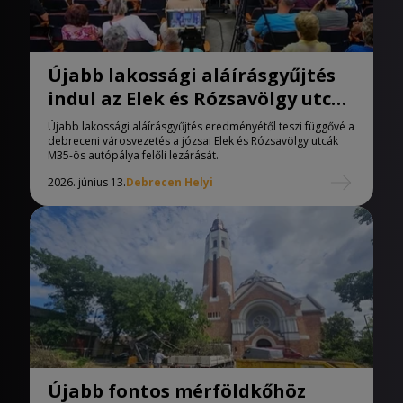
Újabb lakossági aláírásgyűjtés
indul az Elek és Rózsavölgy utcák
lezárásáért
Újabb lakossági aláírásgyűjtés eredményétől teszi függővé a
debreceni városvezetés a józsai Elek és Rózsavölgy utcák
M35-ös autópálya felőli lezárását.
2026. június 13.
Debrecen Helyi
Újabb fontos mérföldkőhöz