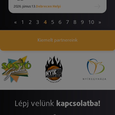
2026. június 13.
Debrecen Helyi
«
1
2
3
4
5
6
7
8
9
10
»
Kiemelt partnereink
Lépj velünk
kapcsolatba!