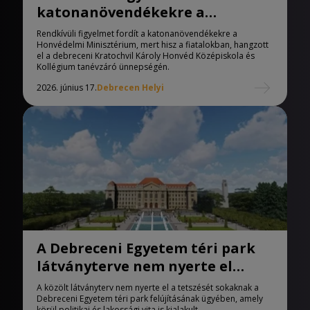
katonanövendékekre a
Honvédelmi Minisztérium
Rendkívüli figyelmet fordít a katonanövendékekre a
Honvédelmi Minisztérium, mert hisz a fiatalokban, hangzott
el a debreceni Kratochvil Károly Honvéd Középiskola és
Kollégium tanévzáró ünnepségén.
2026. június 17.
Debrecen Helyi
A Debreceni Egyetem téri park
látványterve nem nyerte el
sokak tetszését
A közölt látványterv nem nyerte el a tetszését sokaknak a
Debreceni Egyetem téri park felújításának ügyében, amely
körül politikai és lakossági vita is kialakult.