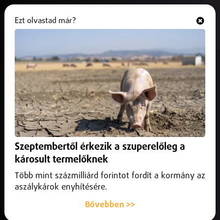
Ezt olvastad már?
Hallgasd és nézd
ONLINE
Debrecen Helyi
Szeptembertől érkezik a szuperelőleg a
károsult termelőknek
Több mint százmilliárd forintot fordít a kormány az
aszálykárok enyhítésére.
Bővebben >>