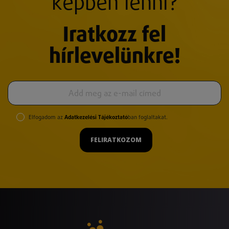
képben lenni?
Iratkozz fel
hírlevelünkre!
Elfogadom az
Adatkezelési Tájékoztató
ban foglaltakat.
FELIRATKOZOM