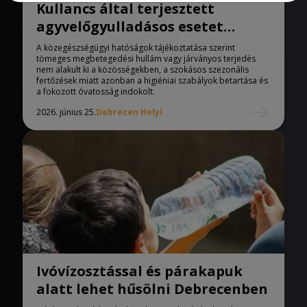
Kullancs által terjesztett
agyvelőgyulladásos esetet
regisztráltak Hajdú-Bihar
A közegészségügyi hatóságok tájékoztatása szerint
vármegyében
tömeges megbetegedési hullám vagy járványos terjedés
nem alakult ki a közösségekben, a szokásos szezonális
fertőzések miatt azonban a higiéniai szabályok betartása és
a fokozott óvatosság indokolt.
2026. június 25.
Debrecen Helyi
Ivóvízosztással és párakapuk
alatt lehet hűsölni Debrecenben