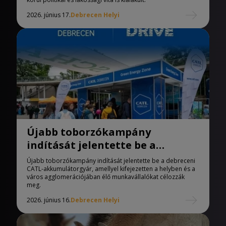
2026. június 17.
Debrecen Helyi
Újabb toborzókampány
indítását jelentette be a
debreceni CATL
Újabb toborzókampány indítását jelentette be a debreceni
CATL-akkumulátorgyár, amellyel kifejezetten a helyben és a
város agglomerációjában élő munkavállalókat célozzák
meg.
2026. június 16.
Debrecen Helyi