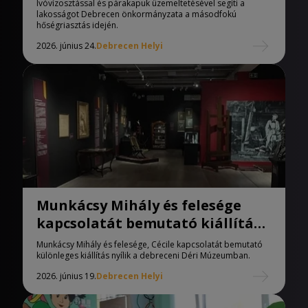
Ivóvízosztással és párakapuk üzemeltetésével segíti a
lakosságot Debrecen önkormányzata a másodfokú
hőségriasztás idején.
2026. június 24.
Debrecen Helyi
Munkácsy Mihály és felesége
kapcsolatát bemutató kiállítás
nyílik Debrecenben
Munkácsy Mihály és felesége, Cécile kapcsolatát bemutató
különleges kiállítás nyílik a debreceni Déri Múzeumban.
2026. június 19.
Debrecen Helyi