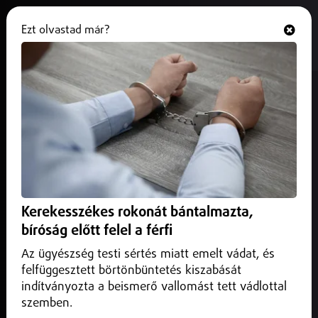
Ezt olvastad már?
Hallgasd és nézd
ONLINE
Belföld
Kerekesszékes rokonát bántalmazta,
bíróság előtt felel a férfi
Az ügyészség testi sértés miatt emelt vádat, és
felfüggesztett börtönbüntetés kiszabását
indítványozta a beismerő vallomást tett vádlottal
szemben.