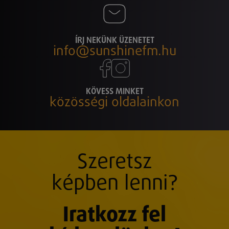
ÍRJ NEKÜNK ÜZENETET
info@sunshinefm.hu
KÖVESS MINKET
közösségi oldalainkon
Szeretsz
képben lenni?
Iratkozz fel