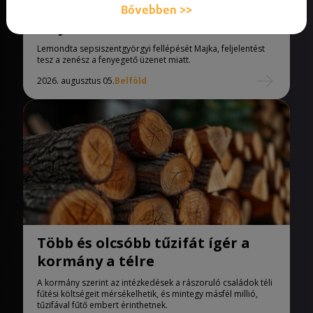
Életveszélyes fenyegetést kapott
Bővebben >>
Majka
Lemondta sepsiszentgyörgyi fellépését Majka, feljelentést
tesz a zenész a fenyegető üzenet miatt.
2026. augusztus 05.
Belföld
Több és olcsóbb tűzifát ígér a
kormány a télre
A kormány szerint az intézkedések a rászoruló családok téli
fűtési költségeit mérsékelhetik, és mintegy másfél millió,
tűzifával fűtő embert érinthetnek.