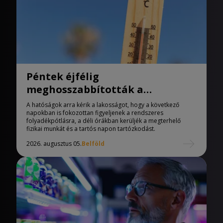
Péntek éjfélig
meghosszabbították a
harmadfokú hőségriasztást
A hatóságok arra kérik a lakosságot, hogy a következő
napokban is fokozottan figyeljenek a rendszeres
folyadékpótlásra, a déli órákban kerüljék a megterhelő
fizikai munkát és a tartós napon tartózkodást.
2026. augusztus 05.
Belföld