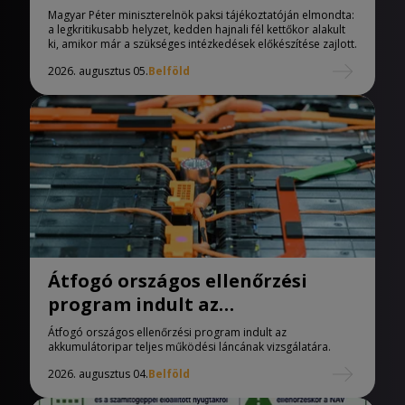
Magyar Péter miniszterelnök paksi tájékoztatóján elmondta:
a legkritikusabb helyzet, kedden hajnali fél kettőkor alakult
ki, amikor már a szükséges intézkedések előkészítése zajlott.
2026. augusztus 05.
Belföld
Átfogó országos ellenőrzési
program indult az
akkugyárakban
Átfogó országos ellenőrzési program indult az
akkumulátoripar teljes működési láncának vizsgálatára.
2026. augusztus 04.
Belföld