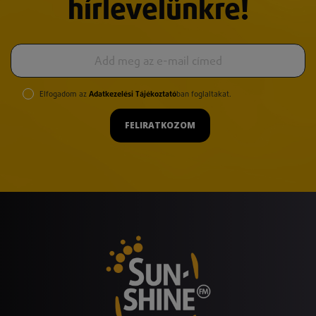
hírlevelünkre!
Elfogadom az
Adatkezelési Tájékoztató
ban foglaltakat.
FELIRATKOZOM