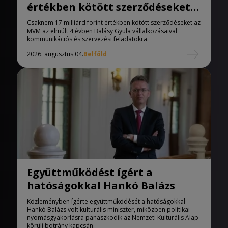
értékben kötött szerződéseket
az MVM, Balásy Gyula cégeivel
Csaknem 17 milliárd forint értékben kötött szerződéseket az
MVM az elmúlt 4 évben Balásy Gyula vállalkozásaival
kommunikációs és szervezési feladatokra.
2026. augusztus 04.
Belföld
Együttműködést ígért a
hatóságokkal Hankó Balázs
Közleményben ígérte együttműködését a hatóságokkal
Hankó Balázs volt kulturális miniszter, miközben politikai
nyomásgyakorlásra panaszkodik az Nemzeti Kulturális Alap
körüli botrány kapcsán.