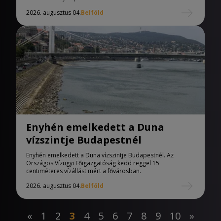
2026. augusztus 04.
Belföld
Enyhén emelkedett a Duna
vízszintje Budapestnél
Enyhén emelkedett a Duna vízszintje Budapestnél. Az
Országos Vízügyi Főigazgatóság kedd reggel 15
centiméteres vízállást mért a fővárosban.
2026. augusztus 04.
Belföld
«
1
2
3
4
5
6
7
8
9
10
»