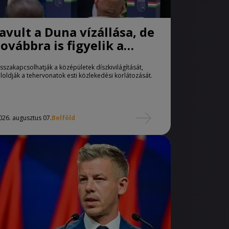
Javult a Duna vízállása, de
továbbra is figyelik a
paksi helyzetet
isszakapcsolhatják a középületek díszkivilágítását,
eloldják a tehervonatok esti közlekedési korlátozását.
026. augusztus 07.
Belföld