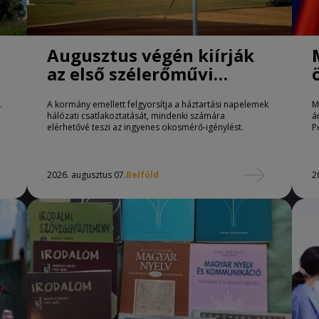
Augusztus végén kiírják
az első szélerőművi
k
pályázatokat.
.
A kormány emellett felgyorsítja a háztartási napelemek
M
hálózati csatlakoztatását, mindenki számára
á
elérhetővé teszi az ingyenes okosmérő-igénylést.
P
2026. augusztus 07.
Belföld
2