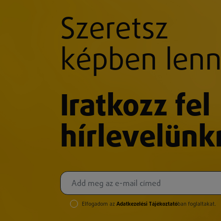
Szeretsz
képben lenn
Iratkozz fel
hírlevelünk
Elfogadom az
Adatkezelési Tájékoztató
ban foglaltakat.