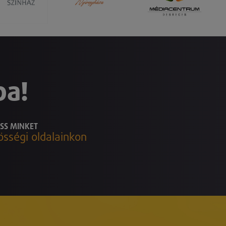
ba!
SS MINKET
össégi oldalainkon