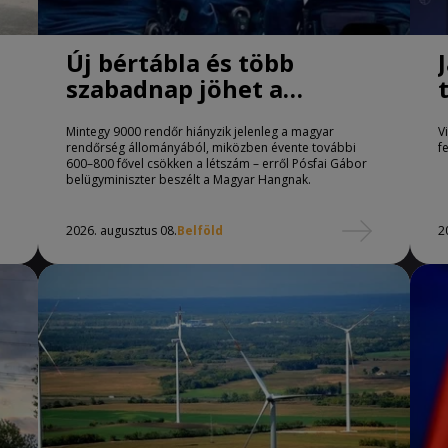
Új bértábla és több
szabadnap jöhet a
rendőröknél
Mintegy 9000 rendőr hiányzik jelenleg a magyar
V
rendőrség állományából, miközben évente további
f
600–800 fővel csökken a létszám – erről Pósfai Gábor
belügyminiszter beszélt a Magyar Hangnak.
2026. augusztus 08.
Belföld
2