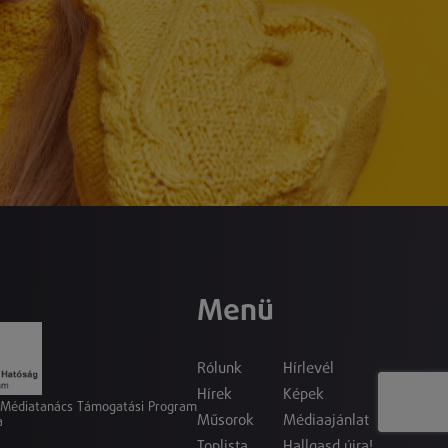
Menü
Rólunk
Hírlevél
Hírek
Képek
a Médiatanács Támogatási Program
Műsorok
Médiaajánlat
a
Toplista
Hallgasd újra!