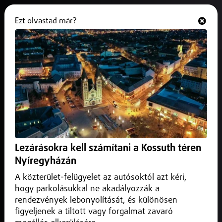
Ezt olvastad már?
Hallgasd és nézd
ONLINE
Egyre kevesebb a rekord
gyorhajtó
2025. december 03.
Belföld
Megfeleződött a szélsőséges gyorshajtás közben bemért
járművezetők száma az elmúlt 2 évben, míg az átlagos
Lezárásokra kell számítani a Kossuth téren
gyorshajtások száma rekordot döntött.
Nyíregyházán
A közterület-felügyelet az autósoktól azt kéri,
hogy parkolásukkal ne akadályozzák a
rendezvények lebonyolítását, és különösen
figyeljenek a tiltott vagy forgalmat zavaró