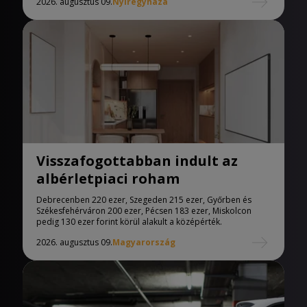
2026. augusztus 09.
Nyíregyháza
Visszafogottabban indult az
albérletpiaci roham
Debrecenben 220 ezer, Szegeden 215 ezer, Győrben és
Székesfehérváron 200 ezer, Pécsen 183 ezer, Miskolcon
pedig 130 ezer forint körül alakult a középérték.
2026. augusztus 09.
Magyarország