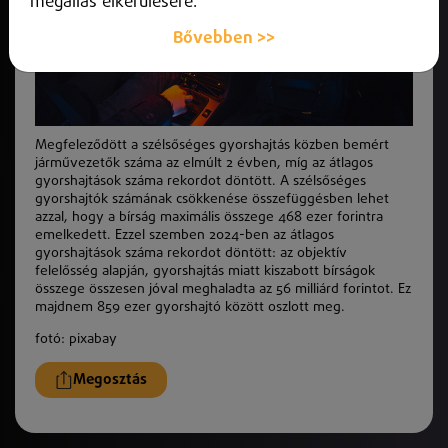
megállás elkerülésére.
Bővebben >>
Megfeleződött a szélsőséges gyorshajtás közben bemért
járművezetők száma az elmúlt 2 évben, míg az átlagos
gyorshajtások száma rekordot döntött. A szélsőséges
gyorshajtók számának csökkenése összefüggésben lehet
azzal, hogy a bírság maximális összege 468 ezer forintra
emelkedett. Ezzel szemben 2024-ben az átlagos
gyorshajtások száma rekordot döntött: az objektív
felelősség alapján, gyorshajtás miatt kiszabott bírságok
összege összesen jóval meghaladta az 56 milliárd forintot. Ez
majdnem 859 ezer gyorshajtó között oszlott meg.
fotó: pixabay
Megosztás