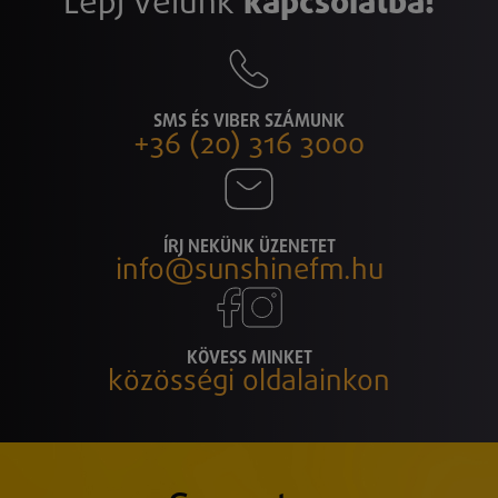
Lépj velünk
kapcsolatba!
SMS ÉS VIBER SZÁMUNK
+36 (20) 316 3000
ÍRJ NEKÜNK ÜZENETET
info@sunshinefm.hu
KÖVESS MINKET
közösségi oldalainkon