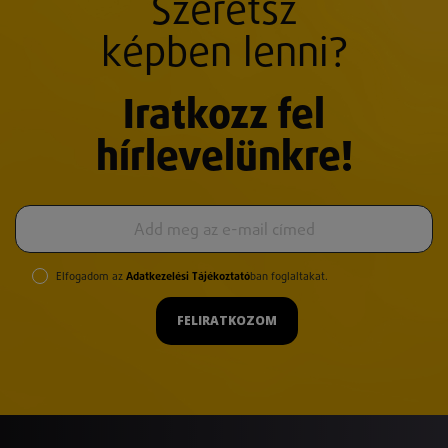
Szeretsz
képben lenni?
Iratkozz fel
hírlevelünkre!
Elfogadom az
Adatkezelési Tájékoztató
ban foglaltakat.
FELIRATKOZOM