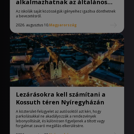
alkalmazhatnak az általános
iskolák
Az iskolák saját közösségük igényeihez igazítva dönthetnek
a bevezetésről.
2026. augusztus 10.
Magyarország
Lezárásokra kell számítani a
Kossuth téren Nyíregyházán
A közterület-felügyelet az autósoktól azt kéri, hogy
parkolásukkal ne akadályozzák a rendezvények
lebonyolítását, és különösen figyeljenek a tiltott vagy
forgalmat zavaró megállás elkerülésére.