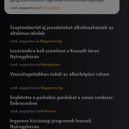
gyógyszeres kezelést, vagy kérjék kezelőorvosuk segítségét.
2026. augusztus 10.
Nyíregyháza
Szeptembertől új javaslatokat alkalmazhatnak az
általános iskolák
2026. augusztus 10.
Magyarország
Lezárásokra kell számítani a Kossuth téren
Nyíregyházán
2026. augusztus 09.
Nyíregyháza
Visszafogottabban indult az albérletpiaci roham
2026. augusztus 09.
Magyarország
Enyhítette a parkolási gondokat a zónás rendszer
Debrecenben
2026. augusztus 09.
Debrecen
Ingyenes közösségi programok lesznek
Nyíregyházán