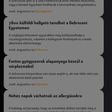
A szervezők idén is a Zöld Futófesztivál elvei mentén készülnek,
vagyis kiemelt figyelmet fordítanak a fenntartható megoldásokra.
2026. augusztus 10.
Nyíregyháza
7800 külföldi hallgató tanulhat a Debreceni
Egyetemen
A végleges létszámot ugyanakkor még befolyásolhatja a
vízumügyintézés, valamint a kollégiumi férőhelyek és a kiadó
albérletek elérhetősége.
2026. augusztus 10.
Debrecen
Fontos gyógyszerek alapanyaga készül a
vérplazmából
A debreceni központban van olyan segítő is, aki már több mint 700
alkalommal adott plazmát.
2026. augusztus 10.
Debrecen
Nehéz napok várhatnak az allergiásokra
A hatóság azt javasolja, hogy az érintettek időben kezdjék meg a