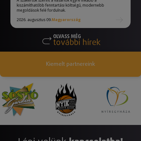
A szakértők szerint a vásárlók egyre inkább a
kiszámíthatóbb fenntartási költségű, modernebb
megoldások felé fordulnak.
2026. augusztus 09.
Magyarország
OLVASS MÉG
további hírek
Kiemelt partnereink