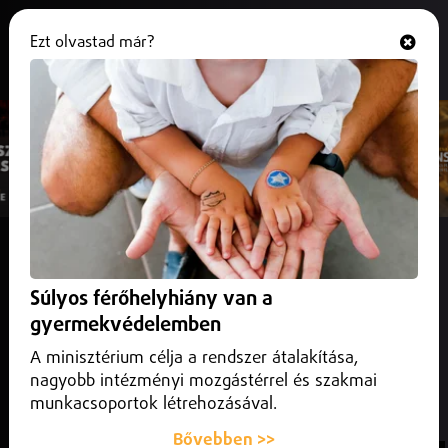
Ezt olvastad már?
Hallgasd és nézd
ONLINE
MOST ADÁSBAN
Sunshine Juice (Váczy Zoltán)
Gala - Freed from Desire
Súlyos férőhelyhiány van a
SunCafé
gyermekvédelemben
A minisztérium célja a rendszer átalakítása,
KÖVETKEZNEK
Sunshine Juice (Váczy Zoltán)
12:45
- Benson Boone-Beautiful Things
nagyobb intézményi mozgástérrel és szakmai
munkacsoportok létrehozásával.
ŐKET HALLOTTAD
Bővebben >>