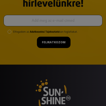
hírlevelünkre!
Elfogadom az
Adatkezelési Tájékoztató
ban foglaltakat.
FELIRATKOZOM