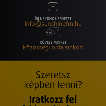
ÍRJ NEKÜNK ÜZENETET
info@sunshinefm.hu
KÖVESS MINKET
közösségi oldalainkon
Szeretsz
képben lenni?
Iratkozz fel