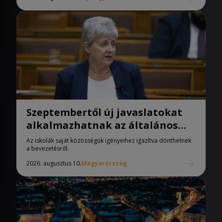
Szeptembertől új javaslatokat
alkalmazhatnak az általános
iskolák
Az iskolák saját közösségük igényeihez igazítva dönthetnek
a bevezetésről.
2026. augusztus 10.
Magyarország