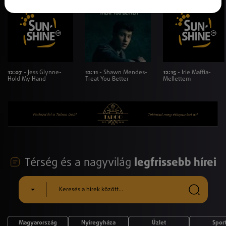
12:07
- Jess Glynne-
12:11
- Shawn Mendes-
12:15
- Irie Maffia-
Hold My Hand
Treat You Better
Mellettem
Térség és a nagyvilág
legfrissebb hírei
Magyarország
Nyíregyháza
Üzlet
Spor