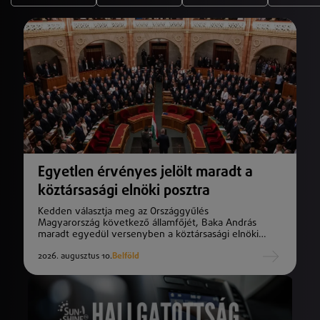
Egyetlen érvényes jelölt maradt a
köztársasági elnöki posztra
Kedden választja meg az Országgyűlés
Magyarország következő államfőjét, Baka András
maradt egyedül versenyben a köztársasági elnöki
tisztségért.
2026. augusztus 10.
Belföld