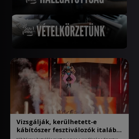
Vizsgálják, kerülhetett-e
kábítószer fesztiválozók italába
a Szigeten