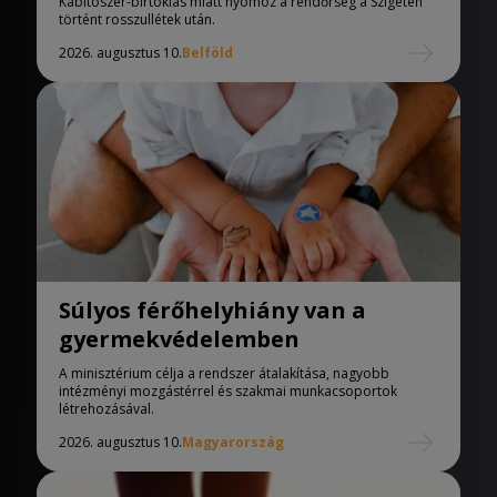
Kábítószer-birtoklás miatt nyomoz a rendőrség a Szigeten
történt rosszullétek után.
2026. augusztus 10.
Belföld
Súlyos férőhelyhiány van a
gyermekvédelemben
A minisztérium célja a rendszer átalakítása, nagyobb
intézményi mozgástérrel és szakmai munkacsoportok
létrehozásával.
2026. augusztus 10.
Magyarország