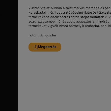
Visszahívta az Auchan a saját márkás csemege és papri
Kereskedelmi és Fogyasztóvédelmi Hatóság tájékoztatás
termékekben önellenőrzés során szóját mutattak ki. A
2025. szeptember 16. és 2025. augusztus 8. minőség m
termékeket vigyék vissza bármelyik áruházba, ahol blokk
Fotó: nkfh.gov.hu
Megosztás