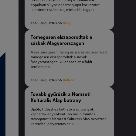
hőség veszélyeire, pedig a hőhullámok
éppolyan súlyos egészségügyi kockázatot
jelentenek számukra, mint a téli fagyok.
2026. augusztus 06.
Helyi
Tömegesen elszaporodtak a
sáskák Magyarországon
A szélsőségesen meleg és száraz időjárás miatt
tömegesen elszaporodtak a sáskák
Magyarországon, különösen az alföldi
területeken.
2026. augusztus 06.
Belföld
Tovább gyűrűzik a Nemzeti
Kulturális Alap botrány
Újabb, Fideszhez köthető alapítványok
kaphattak egyenként 100 millió forintos
támogatást a Nemzeti Kulturális Alap miniszteri
keretéből pályáztatás nélkül....