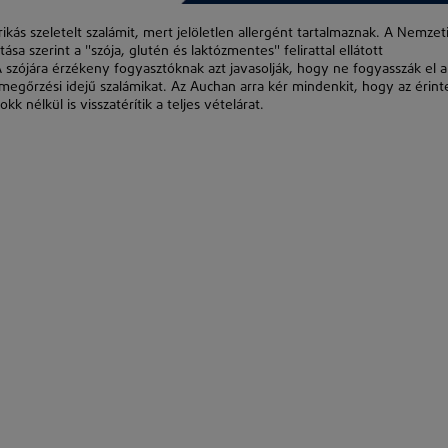
kás szeletelt szalámit, mert jelöletlen allergént tartalmaznak. A Nemzet
a szerint a "szója, glutén és laktózmentes" felirattal ellátott
 szójára érzékeny fogyasztóknak azt javasolják, hogy ne fogyasszák el a
egőrzési idejű szalámikat. Az Auchan arra kér mindenkit, hogy az érint
 nélkül is visszatérítik a teljes vételárat.