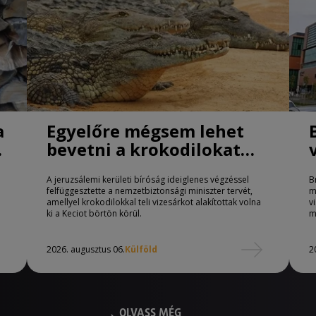
a
Egyelőre mégsem lehet
bevetni a krokodilokat
börtönőrként Izraelben
A jeruzsálemi kerületi bíróság ideiglenes végzéssel
B
felfüggesztette a nemzetbiztonsági miniszter tervét,
m
amellyel krokodilokkal teli vizesárkot alakítottak volna
v
ki a Keciot börtön körül.
m
2026. augusztus 06.
Külföld
2
OLVASS MÉG