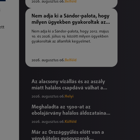
2026. augusztus 06.
Belföld
i
Nem adja ki a Sándor-palota, hogy
milyen ügyekben gyakoroltak az
ett
államfők kegyelmet
Nem adja ki a Sándor-palota, hogy 2012. május
10. és 2026. július 19. között milyen ügyekben
gyakoroltak az államfők kegyelmet.
2026. augusztus 06.
Belföld
Az alacsony vízállás és az aszály
miatt halálos csapdává válhat a
Tisza
2026. augusztus 06.
Helyi
Meghaladta az 1500-at az
ebolajárvány halálos áldozatainak
száma
2026. augusztus 06.
Külföld
Már az Országgyűlés előtt van a
vényköteles gyógyszerek