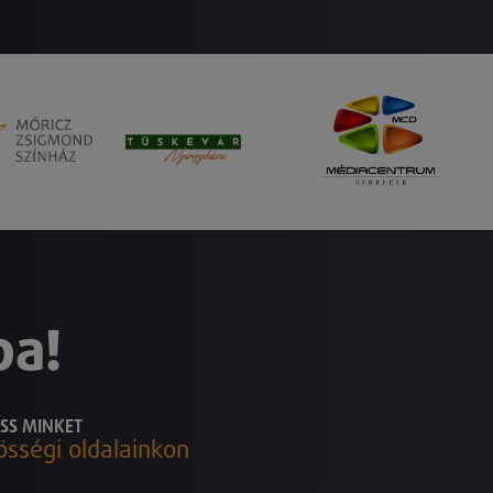
ba!
SS MINKET
össégi oldalainkon