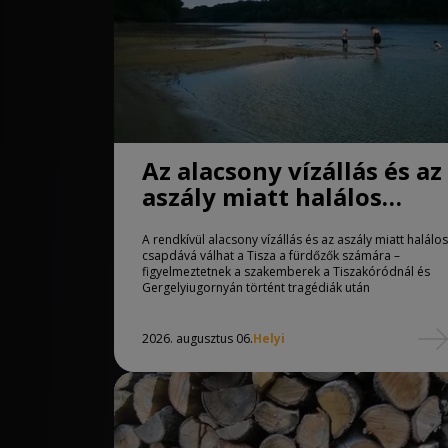
Az alacsony vízállás és az
aszály miatt halálos
csapdává válhat a Tisza
A rendkívül alacsony vízállás és az aszály miatt halálos
csapdává válhat a Tisza a fürdőzők számára –
figyelmeztetnek a szakemberek a Tiszakóródnál és
Gergelyiugornyán történt tragédiák után
2026. augusztus 06.
Helyi