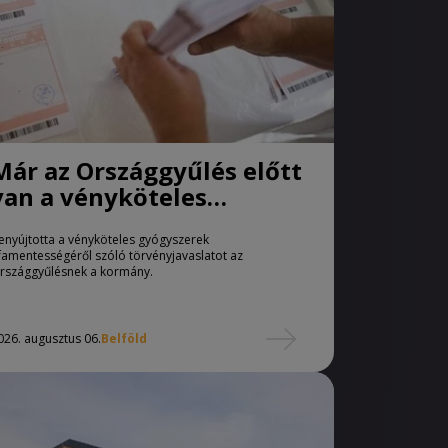
Már az Országgyűlés előtt
van a vényköteles
gyógyszerek
enyújtotta a vényköteles gyógyszerek
áfamentességéről szóló
famentességéről szóló törvényjavaslatot az
törvényjavaslat
rszággyűlésnek a kormány.
026. augusztus 06.
Belföld