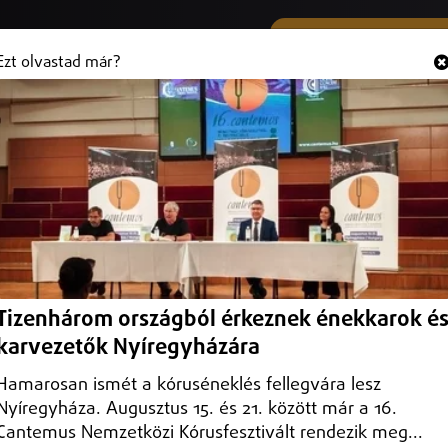
SMS ÉS VIBER SZÁMUNK
Hallgasd és
+36 (20) 316 3000
Ezt olvastad már?
aját márkás csemege és paprikás
ikás szeletelt szalámit, mert jelöletlen allergént tartalmaznak.
Tizenhárom országból érkeznek énekkarok é
karvezetők Nyíregyházára
Hamarosan ismét a kóruséneklés fellegvára lesz
Nyíregyháza. Augusztus 15. és 21. között már a 16.
Cantemus Nemzetközi Kórusfesztivált rendezik meg...