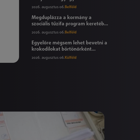
áfamentességéről szóló
2026. augusztus 06.
Belföld
törvényjavaslat
Megduplázza a kormány a
szociális tűzifa program keretében
igényelhető mennyiséget
2026. augusztus 06.
Belföld
Egyelőre mégsem lehet bevetni a
krokodilokat börtönőrként
Izraelben
2026. augusztus 06.
Külföld