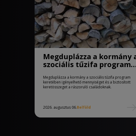
Megduplázza a kormány 
szociális tűzifa program
keretében igényelhető
Megduplázza a kormány a szociális tűzifa program
mennyiséget
keretében igényelhető mennyiséget és a biztosított
keretösszeget a rászoruló családoknak.
2026. augusztus 06.
Belföld