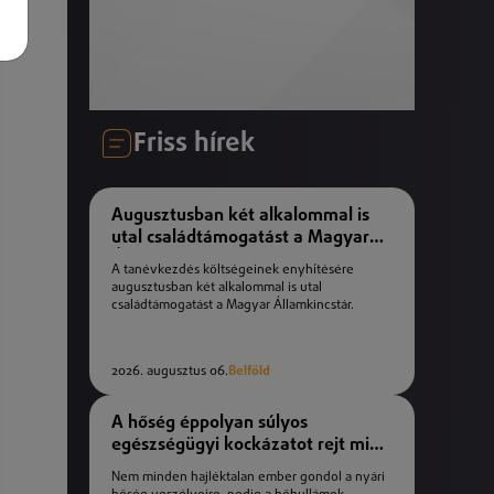
Friss hírek
Augusztusban két alkalommal is
utal családtámogatást a Magyar
Államkincstár
A tanévkezdés költségeinek enyhítésére
augusztusban két alkalommal is utal
családtámogatást a Magyar Államkincstár.
2026. augusztus 06.
Belföld
A hőség éppolyan súlyos
egészségügyi kockázatot rejt mint
a téli fagyok
Nem minden hajléktalan ember gondol a nyári