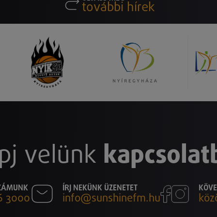
további hírek
pj velünk
kapcsolat
SZÁMUNK
ÍRJ NEKÜNK ÜZENETET
KÖVE
6 3000
info@sunshinefm.hu
köz