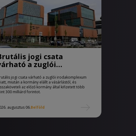
Brutális jogi csata
várható a zuglói
irodakomplexum miatt
rutális jogi csata várható a zuglói irodakomplexum
iatt, miután a kormány elállt a vásárlástól, és
isszaköveteli az előző kormány által kifizetett több
int 300 milliárd forintot.
026. augusztus 06.
Belföld