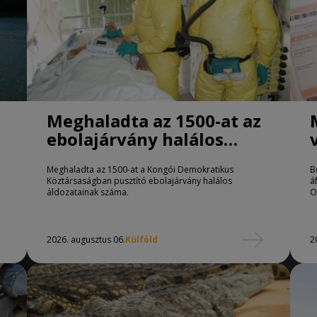
Meghaladta az 1500-at az
ebolajárvány halálos
áldozatainak száma
Meghaladta az 1500-at a Kongói Demokratikus
B
Köztársaságban pusztító ebolajárvány halálos
á
áldozatainak száma.
O
2026. augusztus 06.
Külföld
2