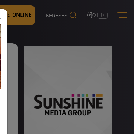
 nézd
ONLINE
s