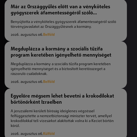
Már az Országgyűlés előtt van a vényköteles
gyógyszerek áfamentességéről szóló
törvényjavaslat
Benyújtotta a vényköteles gyógyszerek áfamentességéről szóló
törvényjavaslatot az Országgyűlésnek a kormány.
2026. augusztus 06.
Belföld
Megduplázza a kormány a szociális tűzifa
program keretében igényelhető mennyiséget
Megduplázza a kormány a szociális tűzifa program keretében
igényelhető mennyiséget és a biztosított keretösszeget a
rászoruló családoknak.
2026. augusztus 06.
Belföld
Egyelőre mégsem lehet bevetni a krokodilokat
börtönőrként Izraelben
A jeruzsálemi kerületi bíróság ideiglenes végzéssel
felfüggesztette a nemzetbiztonsági miniszter tervét, amellyel
krokodilokkal teli vizesárkot alakítottak volna ki a Keciot börtön
körül.
2026. augusztus 06.
Külföld