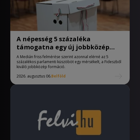
A népesség 5 százaléka
támogatna egy új jobbközép
pártot
A Medián friss felmérése szerint azonnal elérné az 5
százalékos parlamenti küszöböt egy mérsékelt, a Fideszből
kiváló jobbközép formáció.
2026. augusztus 06.
Belföld