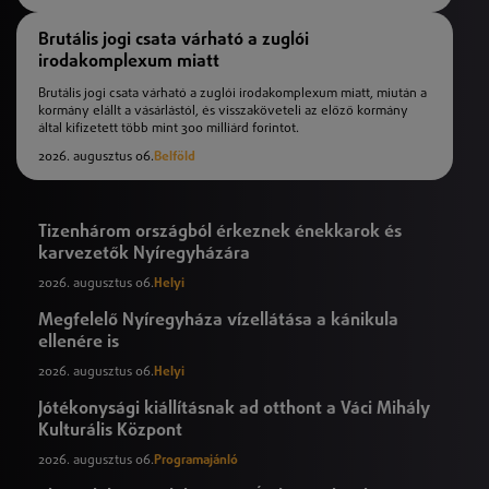
Brutális jogi csata várható a zuglói
irodakomplexum miatt
Brutális jogi csata várható a zuglói irodakomplexum miatt, miután a
kormány elállt a vásárlástól, és visszaköveteli az előző kormány
által kifizetett több mint 300 milliárd forintot.
2026. augusztus 06.
Belföld
Tizenhárom országból érkeznek énekkarok és
karvezetők Nyíregyházára
2026. augusztus 06.
Helyi
Megfelelő Nyíregyháza vízellátása a kánikula
ellenére is
2026. augusztus 06.
Helyi
Jótékonysági kiállításnak ad otthont a Váci Mihály
Kulturális Központ
2026. augusztus 06.
Programajánló