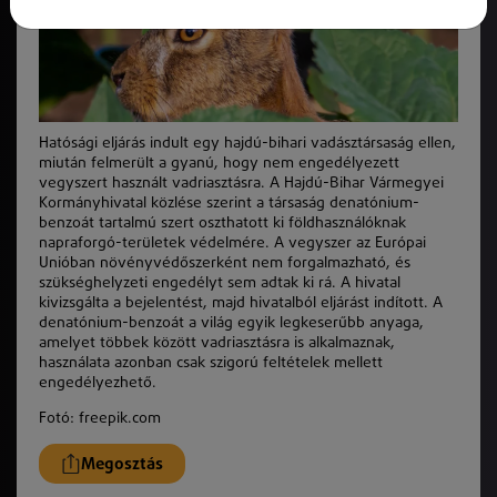
Hatósági eljárás indult egy hajdú-bihari vadásztársaság ellen,
miután felmerült a gyanú, hogy nem engedélyezett
vegyszert használt vadriasztásra. A Hajdú-Bihar Vármegyei
Kormányhivatal közlése szerint a társaság denatónium-
benzoát tartalmú szert oszthatott ki földhasználóknak
napraforgó-területek védelmére. A vegyszer az Európai
Unióban növényvédőszerként nem forgalmazható, és
szükséghelyzeti engedélyt sem adtak ki rá. A hivatal
kivizsgálta a bejelentést, majd hivatalból eljárást indított. A
denatónium-benzoát a világ egyik legkeserűbb anyaga,
amelyet többek között vadriasztásra is alkalmaznak,
használata azonban csak szigorú feltételek mellett
engedélyezhető.
Fotó: freepik.com
Megosztás