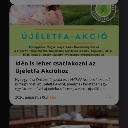
Idén is lehet csatlakozni az
Újéletfa Akcióhoz
Nyíregyháza Önkormányzata és a NYÍRVV Nonprofit Kft. idén
is meghirdeti az Újéletfa Akciót, amelynek keretében egy-
egy facsemetével ajándékozzák meg a város újszülöttjeit.
2026. augusztus 06.
Helyi