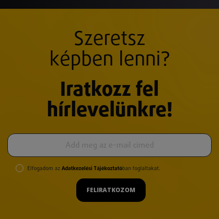
Szeretsz
képben lenni?
Iratkozz fel
hírlevelünkre!
Elfogadom az
Adatkezelési Tájékoztató
ban foglaltakat.
FELIRATKOZOM