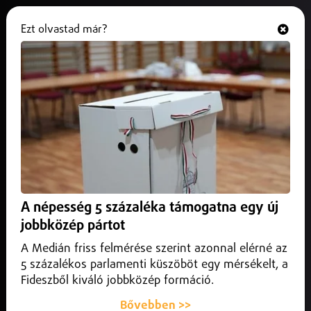
Ezt olvastad már?
Hallgasd és nézd
ONLINE
Vadriasztásra használhattak nem
engedélyezett szert
2026. június 12.
Hajdú-Bihar vármegye
Hatósági eljárás indult egy hajdú-bihari vadásztársaság
ellen, miután felmerült a gyanú, hogy nem engedélyezett
A népesség 5 százaléka támogatna egy új
vegyszert használt vadriasztásra.
jobbközép pártot
A Medián friss felmérése szerint azonnal elérné az
5 százalékos parlamenti küszöböt egy mérsékelt, a
Fideszből kiváló jobbközép formáció.
Bővebben >>