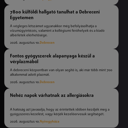
7800 külföldi hallgató tanulhat a Debreceni
Egyetemen
A végleges létszámot ugyanakkor még befolyásolhatja a
vízumügyintézés, valamint a kollégiumi férőhelyek és a kiadó
albérletek elérhetősége.
2026. augusztus 10.
Debrecen
Fontos gyógyszerek alapanyaga készül a
vérplazmából
A debreceni központban van olyan segítő is, aki már több mint 700
alkalommal adott plazmát.
2026. augusztus 10.
Debrecen
Nehéz napok várhatnak az allergiásokra
A hatóság azt javasolja, hogy az érintettek időben kezdjék meg a
gyógyszeres kezelést, vagy kérjék kezelőorvosuk segítségét.
2026. augusztus 10.
Nyíregyháza