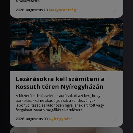
a bevezetésről.
2026. augusztus 10.
Magyarország
Lezárásokra kell számítani a
Kossuth téren Nyíregyházán
A közterület-felügyelet az autósoktól azt kéri, hogy
parkolásukkal ne akadályozzák a rendezvények
lebonyolítását, és különösen figyeljenek a tiltott vagy
forgalmat zavaró megállás elkerülésére.
2026. augusztus 09.
Nyíregyháza