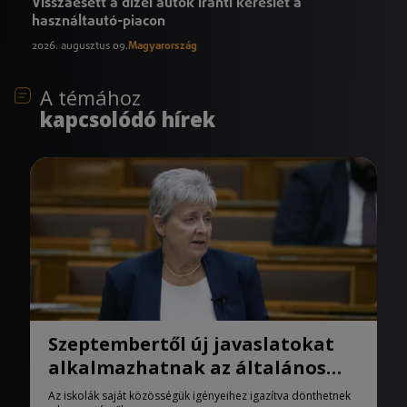
Visszaesett a dízel autók iránti kereslet a
használtautó-piacon
2026. augusztus 09.
Magyarország
A témához
kapcsolódó hírek
Szeptembertől új javaslatokat
alkalmazhatnak az általános
iskolák
Az iskolák saját közösségük igényeihez igazítva dönthetnek