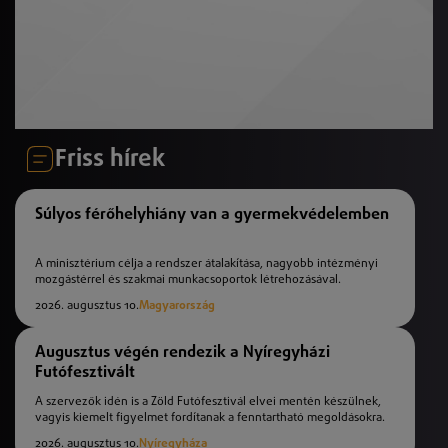
Friss hírek
Súlyos férőhelyhiány van a gyermekvédelemben
A minisztérium célja a rendszer átalakítása, nagyobb intézményi
mozgástérrel és szakmai munkacsoportok létrehozásával.
2026. augusztus 10.
Magyarország
Augusztus végén rendezik a Nyíregyházi
Futófesztivált
A szervezők idén is a Zöld Futófesztivál elvei mentén készülnek,
vagyis kiemelt figyelmet fordítanak a fenntartható megoldásokra.
2026. augusztus 10.
Nyíregyháza