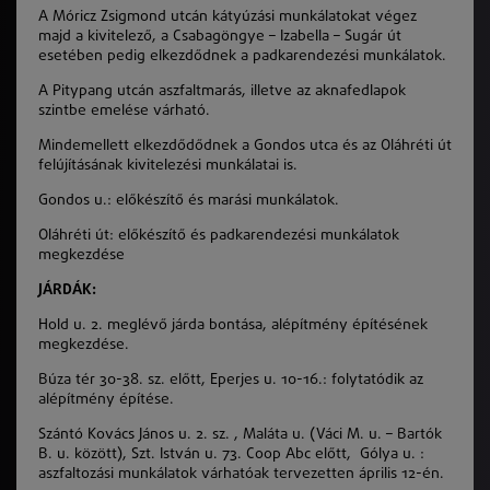
A Móricz Zsigmond utcán kátyúzási munkálatokat végez
majd a kivitelező, a Csabagöngye – Izabella – Sugár út
esetében pedig elkezdődnek a padkarendezési munkálatok.
A Pitypang utcán aszfaltmarás, illetve az aknafedlapok
szintbe emelése várható.
Mindemellett elkezdődődnek a Gondos utca és az Oláhréti út
felújításának kivitelezési munkálatai is.
Gondos u.: előkészítő és marási munkálatok.
Oláhréti út: előkészítő és padkarendezési munkálatok
megkezdése
JÁRDÁK:
Hold u. 2. meglévő járda bontása, alépítmény építésének
megkezdése.
Búza tér 30-38. sz. előtt, Eperjes u. 10-16.: folytatódik az
alépítmény építése.
Szántó Kovács János u. 2. sz. , Maláta u. (Váci M. u. – Bartók
B. u. között), Szt. István u. 73. Coop Abc előtt, Gólya u. :
aszfaltozási munkálatok várhatóak tervezetten április 12-én.