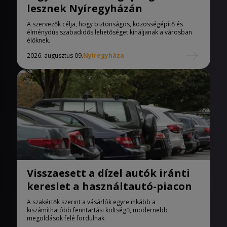
lesznek Nyíregyházán
A szervezők célja, hogy biztonságos, közösségépítő és
élménydús szabadidős lehetőséget kínáljanak a városban
élőknek.
2026. augusztus 09.
Nyíregyháza
Visszaesett a dízel autók iránti
kereslet a használtautó-piacon
A szakértők szerint a vásárlók egyre inkább a
kiszámíthatóbb fenntartási költségű, modernebb
megoldások felé fordulnak.