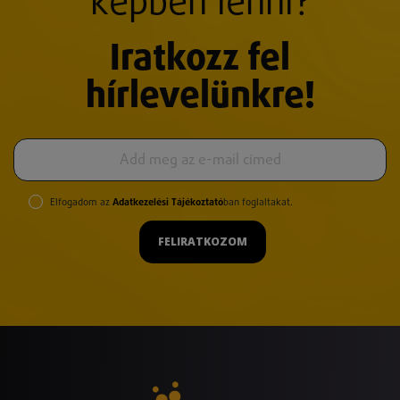
képben lenni?
Iratkozz fel
hírlevelünkre!
Elfogadom az
Adatkezelési Tájékoztató
ban foglaltakat.
FELIRATKOZOM