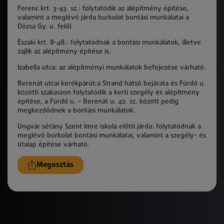
Ferenc krt. 3-43. sz.: folytatódik az alépítmény építése,
valamint a meglévő járda burkolat bontási munkálatai a
Dózsa Gy. u. felől.
Északi krt. 8-48.: folytatódnak a bontási munkálatok, illetve
zajlik az alépítmény építése is.
Izabella utca: az alépítményi munkálatok befejezése várható.
Berenát utcai kerékpárút:a Strand hátsó bejárata és Fürdő u.
közötti szakaszon folytatódik a kerti szegély és alépítmény
építése, a Fürdő u. – Berenát u. 42. sz. között pedig
megkezdődnek a bontási munkálatok.
Ungvár sétány Szent Imre iskola előtti járda: folytatódnak a
meglévő burkolat bontási munkálatai, valamint a szegély- és
útalap építése várható.
Megosztás