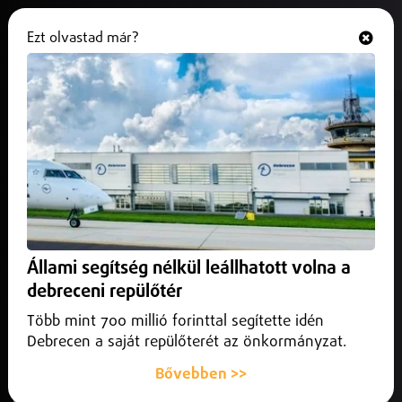
Ezt olvastad már?
Hallgasd és nézd
ONLINE
Útinfók – út-és járdafelújítási
program
2024. április 08.
Közlekedés infó
Nyíregyháza számos pontján találkozhatnak a közlekedők
út-, és járda felújításokkal, melyek forgalmirend
Állami segítség nélkül leállhatott volna a
változással és forgalomkorlátozással is járnak! Itt a
részletes lista:
debreceni repülőtér
Több mint 700 millió forinttal segítette idén
Debrecen a saját repülőterét az önkormányzat.
Bővebben >>