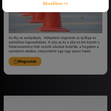
Bővebben >>
Az M3-as autópályán, hídépítést végeznek az új M49-es
autóúthoz kapcsolódóan. A 263-as és a 269-es km között a
Vásárosnamény felé vezető sávokat lezárták, a forgalom a
szemközti oldalon, irányonként egy-egy sávon halad.
Megosztás