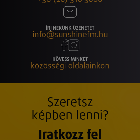
ÍRJ NEKÜNK ÜZENETET
info@sunshinefm.hu
KÖVESS MINKET
közösségi oldalainkon
Szeretsz
képben lenni?
Iratkozz fel