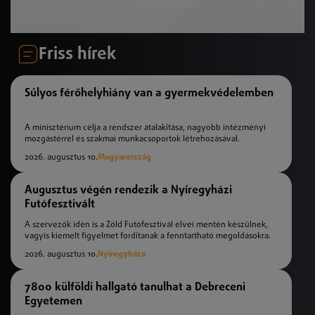
Friss hírek
Súlyos férőhelyhiány van a gyermekvédelemben
A minisztérium célja a rendszer átalakítása, nagyobb intézményi
mozgástérrel és szakmai munkacsoportok létrehozásával.
2026. augusztus 10.
Magyarország
Augusztus végén rendezik a Nyíregyházi
Futófesztivált
A szervezők idén is a Zöld Futófesztivál elvei mentén készülnek,
vagyis kiemelt figyelmet fordítanak a fenntartható megoldásokra.
2026. augusztus 10.
Nyíregyháza
7800 külföldi hallgató tanulhat a Debreceni
Egyetemen