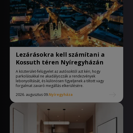
Lezárásokra kell számítani a
Kossuth téren Nyíregyházán
A közterület-felügyelet az autósoktól azt kéri, hogy
parkolásukkal ne akadályozzák a rendezvények
lebonyolítását, és különösen figyeljenek a tiltott vagy
forgalmat zavaró megállás elkerülésére.
2026. augusztus 09.
Nyíregyháza