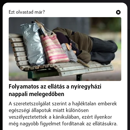
Ezt olvastad már?
Hallgasd és nézd
ONLINE
Az M3-as autópályán, hídépítést
végeznek az új M49-es autóúthoz
kapcsolódóan.
2025. augusztus 06.
Közlekedés infó
A 263-as és a 269-es km között a Vásárosnamény felé
Folyamatos az ellátás a nyíregyházi
vezető sávokat lezárták
nappali melegedőben
A szeretetszolgálat szerint a hajléktalan emberek
egészségi állapotuk miatt különösen
veszélyeztetettek a kánikulában, ezért ilyenkor
még nagyobb figyelmet fordítanak az ellátásukra.