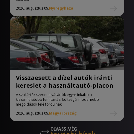
2026. augusztus 09.
Nyíregyháza
Visszaesett a dízel autók iránti
kereslet a használtautó-piacon
A szakértők szerint a vásárlók egyre inkább a
kiszámíthatóbb fenntartási költségű, modernebb
megoldások felé fordulnak.
2026. augusztus 09.
Magyarország
OLVASS MÉG