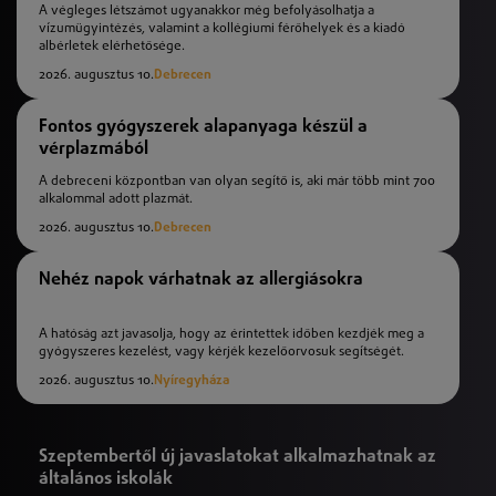
A végleges létszámot ugyanakkor még befolyásolhatja a
vízumügyintézés, valamint a kollégiumi férőhelyek és a kiadó
albérletek elérhetősége.
2026. augusztus 10.
Debrecen
Fontos gyógyszerek alapanyaga készül a
vérplazmából
A debreceni központban van olyan segítő is, aki már több mint 700
alkalommal adott plazmát.
2026. augusztus 10.
Debrecen
Nehéz napok várhatnak az allergiásokra
A hatóság azt javasolja, hogy az érintettek időben kezdjék meg a
gyógyszeres kezelést, vagy kérjék kezelőorvosuk segítségét.
2026. augusztus 10.
Nyíregyháza
Szeptembertől új javaslatokat alkalmazhatnak az
általános iskolák