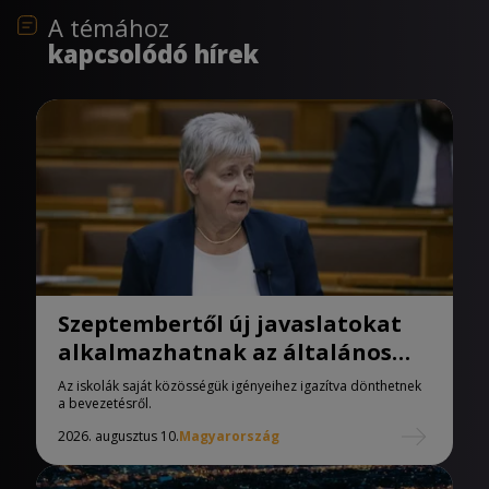
A témához
kapcsolódó hírek
Szeptembertől új javaslatokat
alkalmazhatnak az általános
iskolák
Az iskolák saját közösségük igényeihez igazítva dönthetnek
a bevezetésről.
2026. augusztus 10.
Magyarország