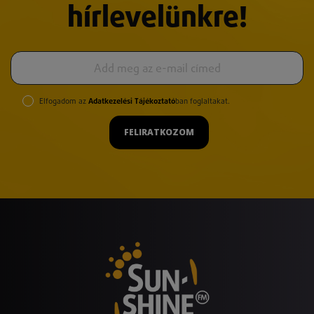
hírlevelünkre!
Elfogadom az
Adatkezelési Tájékoztató
ban foglaltakat.
FELIRATKOZOM