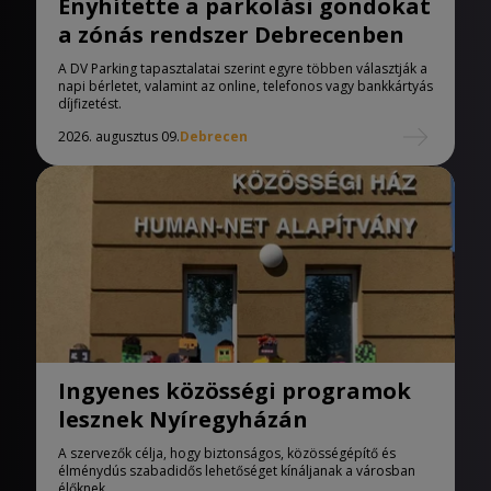
Enyhítette a parkolási gondokat
a zónás rendszer Debrecenben
A DV Parking tapasztalatai szerint egyre többen választják a
napi bérletet, valamint az online, telefonos vagy bankkártyás
díjfizetést.
2026. augusztus 09.
Debrecen
Ingyenes közösségi programok
lesznek Nyíregyházán
A szervezők célja, hogy biztonságos, közösségépítő és
élménydús szabadidős lehetőséget kínáljanak a városban
élőknek.