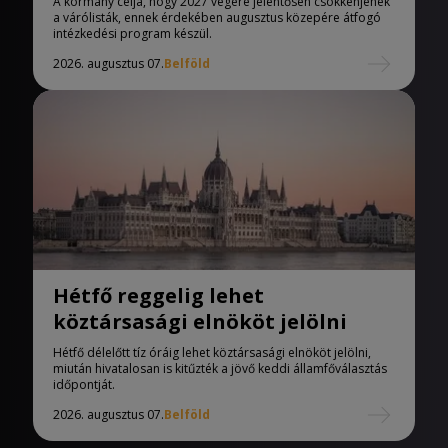
A kormány célja, hogy 2027 végére jelentősen csökkenjenek
a várólisták, ennek érdekében augusztus közepére átfogó
intézkedési program készül.
2026. augusztus 07.
Belföld
Hétfő reggelig lehet
köztársasági elnököt jelölni
Hétfő délelőtt tíz óráig lehet köztársasági elnököt jelölni,
miután hivatalosan is kitűzték a jövő keddi államfőválasztás
időpontját.
2026. augusztus 07.
Belföld