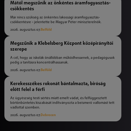
Mától megszűnik az önkéntes áramfogyasztás-
csökkentés
Már nincs szükség az önkéntes lakossági áramfogyasztás-
csökkentésre – jelentette be Magyar Péter miniszterelnök.
2026. augusztus 07.
Belföld
Megszűnik a Klebelsberg Központ középirányítói
szerepe
A cél, hogy az iskolák önállóbban működhessenek, a pedagógusok
pedig a tanításra koncentrálhassanak.
2026. augusztus 07.
Belföld
Kerekesszékes rokonát bántalmazta, bíróság
előtt felel a férfi
Az ügyészség testi sértés miatt emelt vádat, és felfüggesztett
börtönbüntetés kiszabását indítványozta a beismerő vallomást tett
vádlottal szemben.
2026. augusztus 07.
Debrecen