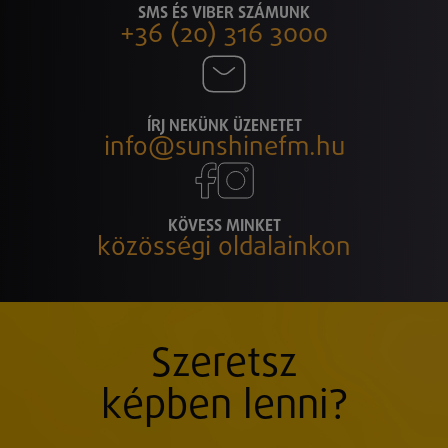
SMS ÉS VIBER SZÁMUNK
+36 (20) 316 3000
ÍRJ NEKÜNK ÜZENETET
info@sunshinefm.hu
KÖVESS MINKET
közösségi oldalainkon
Szeretsz
képben lenni?