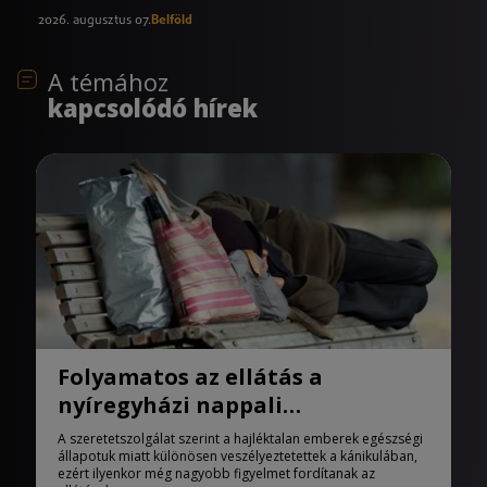
2026. augusztus 07.
Belföld
A témához
kapcsolódó hírek
Folyamatos az ellátás a
nyíregyházi nappali
melegedőben
A szeretetszolgálat szerint a hajléktalan emberek egészségi
állapotuk miatt különösen veszélyeztetettek a kánikulában,
ezért ilyenkor még nagyobb figyelmet fordítanak az