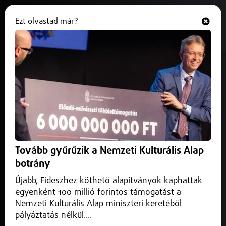
Ezt olvastad már?
Hallgasd és nézd
ONLINE
Továbbra is félpályás útlezárás
mellett halad a forgalom a 49-es
főúton
2024. december 05.
Közlekedés infó
Továbbra is félpályás útlezárás mellett halad a forgalom a
Tovább gyűrűzik a Nemzeti Kulturális Alap
49-es főúton a 7-es és a 10-es kilométer között.
botrány
Újabb, Fideszhez köthető alapítványok kaphattak
egyenként 100 millió forintos támogatást a
Nemzeti Kulturális Alap miniszteri keretéből
pályáztatás nélkül....