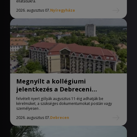
ellátásukra.
2026. augusztus 07.
Nyíregyháza
Megnyílt a kollégiumi
jelentkezés a Debreceni
Egyetemen
felvételt nyert gólyák augusztus 11-éig adhatják be
kérelmüket, a szükséges dokumentumokat postán vagy
személyesen .
2026. augusztus 07.
Debrecen