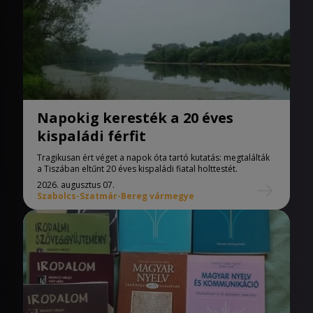
Napokig keresték a 20 éves
kispaládi férfit
Tragikusan ért véget a napok óta tartó kutatás: megtalálták
a Tiszában eltűnt 20 éves kispaládi fiatal holttestét.
2026. augusztus 07.
Szabolcs-Szatmár-Bereg vármegye