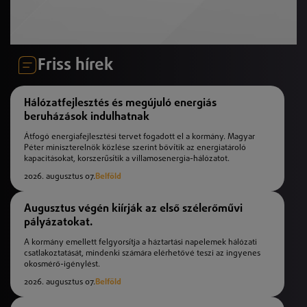
Friss hírek
Hálózatfejlesztés és megújuló energiás
beruházások indulhatnak
Átfogó energiafejlesztési tervet fogadott el a kormány. Magyar
Péter miniszterelnök közlése szerint bővítik az energiatároló
kapacitásokat, korszerűsítik a villamosenergia-hálózatot.
2026. augusztus 07.
Belföld
Augusztus végén kiírják az első szélerőművi
pályázatokat.
A kormány emellett felgyorsítja a háztartási napelemek hálózati
csatlakoztatását, mindenki számára elérhetővé teszi az ingyenes
okosmérő-igénylést.
2026. augusztus 07.
Belföld