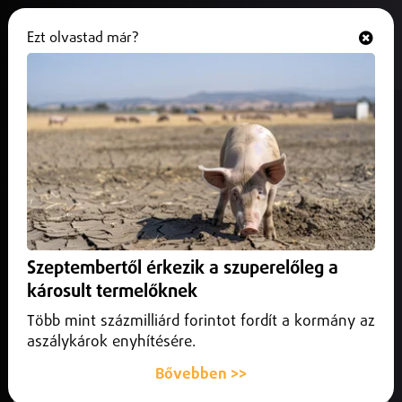
Ezt olvastad már?
Hallgasd és nézd
ONLINE
Az M3-as autópályán, javítják a
burkolatot a főváros irányában, a
226-os és a 218-as km közötti
szakaszon
2024. november 29.
Közlekedés infó
Szeptembertől érkezik a szuperelőleg a
Az M3-as autópályán, javítják a burkolatot a főváros
károsult termelőknek
irányában, a 226-os és a 218-as km közötti szakaszon
Több mint százmilliárd forintot fordít a kormány az
aszálykárok enyhítésére.
Bővebben >>