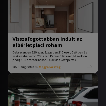
Visszafogottabban indult az
albérletpiaci roham
Debrecenben 220 ezer, Szegeden 215 ezer, Győrben és
Székesfehérváron 200 ezer, Pécsen 183 ezer, Miskolcon
pedig 130 ezer forint körül alakult a középérték.
2026. augusztus 09.
Magyarország