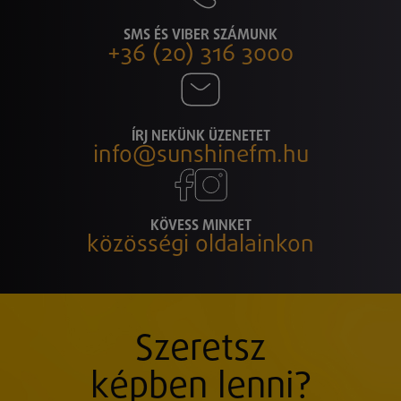
SMS ÉS VIBER SZÁMUNK
+36 (20) 316 3000
ÍRJ NEKÜNK ÜZENETET
info@sunshinefm.hu
KÖVESS MINKET
közösségi oldalainkon
Szeretsz
képben lenni?