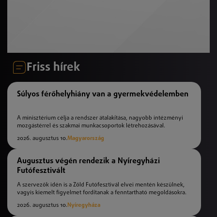
Friss hírek
Súlyos férőhelyhiány van a gyermekvédelemben
A minisztérium célja a rendszer átalakítása, nagyobb intézményi
mozgástérrel és szakmai munkacsoportok létrehozásával.
2026. augusztus 10.
Magyarország
Augusztus végén rendezik a Nyíregyházi
Futófesztivált
A szervezők idén is a Zöld Futófesztivál elvei mentén készülnek,
vagyis kiemelt figyelmet fordítanak a fenntartható megoldásokra.
2026. augusztus 10.
Nyíregyháza