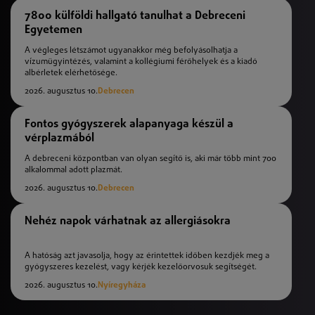
7800 külföldi hallgató tanulhat a Debreceni
Egyetemen
A végleges létszámot ugyanakkor még befolyásolhatja a
vízumügyintézés, valamint a kollégiumi férőhelyek és a kiadó
albérletek elérhetősége.
2026. augusztus 10.
Debrecen
Fontos gyógyszerek alapanyaga készül a
vérplazmából
A debreceni központban van olyan segítő is, aki már több mint 700
alkalommal adott plazmát.
2026. augusztus 10.
Debrecen
Nehéz napok várhatnak az allergiásokra
A hatóság azt javasolja, hogy az érintettek időben kezdjék meg a
gyógyszeres kezelést, vagy kérjék kezelőorvosuk segítségét.
2026. augusztus 10.
Nyíregyháza