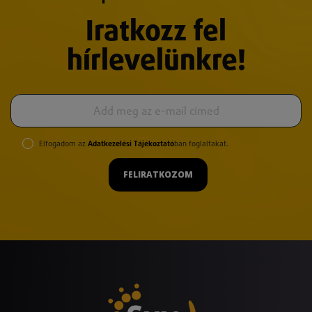
Iratkozz fel
hírlevelünkre!
Elfogadom az
Adatkezelési Tájékoztató
ban foglaltakat.
FELIRATKOZOM