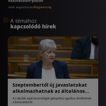
használtautó-piacon
2026. augusztus 09.
Magyarország
A témához
kapcsolódó hírek
Szeptembertől új javaslatokat
alkalmazhatnak az általános
iskolák
Az iskolák saját közösségük igényeihez igazítva dönthetnek
a bevezetésről.