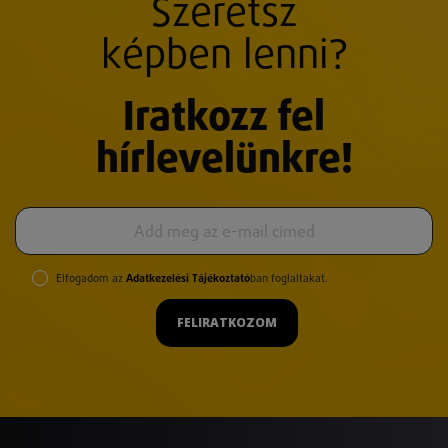
Szeretsz
képben lenni?
Iratkozz fel
hírlevelünkre!
Elfogadom az
Adatkezelési Tájékoztató
ban foglaltakat.
FELIRATKOZOM