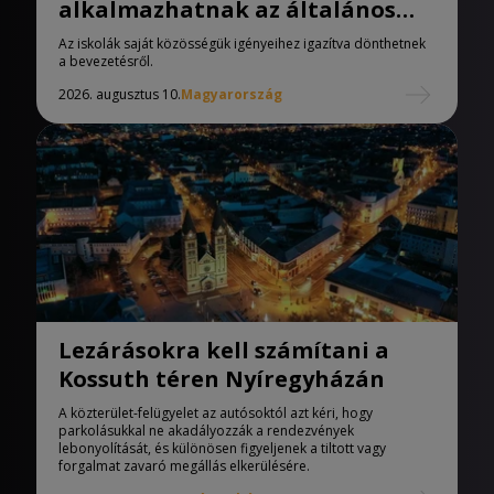
alkalmazhatnak az általános
iskolák
Az iskolák saját közösségük igényeihez igazítva dönthetnek
a bevezetésről.
2026. augusztus 10.
Magyarország
Lezárásokra kell számítani a
Kossuth téren Nyíregyházán
A közterület-felügyelet az autósoktól azt kéri, hogy
parkolásukkal ne akadályozzák a rendezvények
lebonyolítását, és különösen figyeljenek a tiltott vagy
forgalmat zavaró megállás elkerülésére.