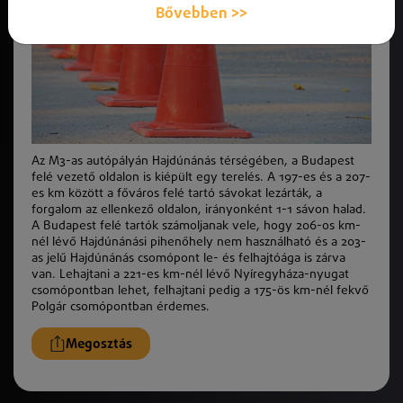
Bővebben >>
Az M3-as autópályán Hajdúnánás térségében, a Budapest
felé vezető oldalon is kiépült egy terelés. A 197-es és a 207-
es km között a főváros felé tartó sávokat lezárták, a
forgalom az ellenkező oldalon, irányonként 1-1 sávon halad.
A Budapest felé tartók számoljanak vele, hogy 206-os km-
nél lévő Hajdúnánási pihenőhely nem használható és a 203-
as jelű Hajdúnánás csomópont le- és felhajtóága is zárva
van. Lehajtani a 221-es km-nél lévő Nyíregyháza-nyugat
csomópontban lehet, felhajtani pedig a 175-ös km-nél fekvő
Polgár csomópontban érdemes.
Megosztás