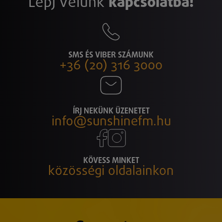
Lépj velünk
kapcsolatba!
SMS ÉS VIBER SZÁMUNK
+36 (20) 316 3000
ÍRJ NEKÜNK ÜZENETET
info@sunshinefm.hu
KÖVESS MINKET
közösségi oldalainkon