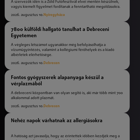
A szervezők idén is a Zöld Futófesztivál elvei mentén készülnek,
vagyis kiemelt figyelmet fordítanak a fenntartható megoldásokra.
2026. augusztus 10.
Nyíregyháza
7800 külföldi hallgató tanulhat a Debreceni
Egyetemen
A végleges létszámot ugyanakkor még befolyásolhatja a
vízumügyintézés, valamint a kollégiumi férőhelyek és a kiadó
albérletek elérhetősége.
2026. augusztus 10.
Debrecen
Fontos gyógyszerek alapanyaga készül a
vérplazmából
A debreceni központban van olyan segítő is, aki már több mint 700
alkalommal adott plazmát.
2026. augusztus 10.
Debrecen
Nehéz napok várhatnak az allergiásokra
A hatóság azt javasolja, hogy az érintettek időben kezdjék meg a