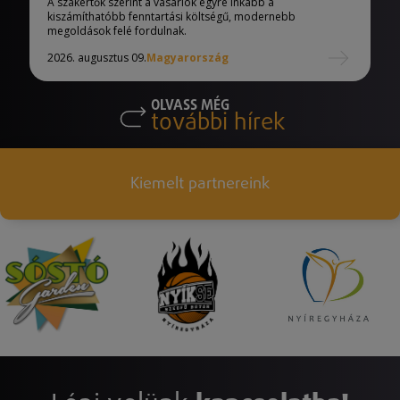
A szakértők szerint a vásárlók egyre inkább a
kiszámíthatóbb fenntartási költségű, modernebb
megoldások felé fordulnak.
2026. augusztus 09.
Magyarország
OLVASS MÉG
további hírek
Kiemelt partnereink