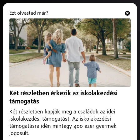
Ezt olvastad már?
Hallgasd és nézd
ONLINE
Az M3-as autópályán Hajdúnánás
térségében, a Budapest felé
vezető oldalon is kiépült egy
terelés.
2024. szeptember 25.
Közlekedés infó
Két részletben érkezik az iskolakezdési
Az M3-as autópályán Hajdúnánás térségében, a Budapest
támogatás
felé vezető oldalon is kiépült egy terelés.
Két részletben kapják meg a családok az idei
iskolakezdési támogatást. Az iskolakezdési
támogatásra idén mintegy 400 ezer gyermek
jogosult.