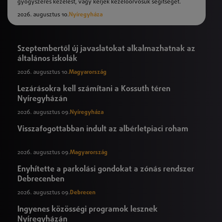
gyógyszeres kezelést, vagy kérjék kezelőorvosuk segítségét.
2026. augusztus 10.
Nyíregyháza
Szeptembertől új javaslatokat alkalmazhatnak az
általános iskolák
2026. augusztus 10.
Magyarország
Lezárásokra kell számítani a Kossuth téren
Nyíregyházán
2026. augusztus 09.
Nyíregyháza
Visszafogottabban indult az albérletpiaci roham
2026. augusztus 09.
Magyarország
Enyhítette a parkolási gondokat a zónás rendszer
Debrecenben
2026. augusztus 09.
Debrecen
Ingyenes közösségi programok lesznek
Nyíregyházán