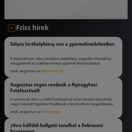
Friss hírek
Súlyos férőhelyhiány van a gyermekvédelemben
A minisztérium célja a rendszer átalakítása, nagyobb intézményi
mozgástérrel és szakmai munkacsoportok létrehozásával.
2026. augusztus 10.
Magyarország
Augusztus végén rendezik a Nyíregyházi
Futófesztivált
A szervezők idén is a Zöld Futófesztivál elvei mentén készülnek,
vagyis kiemelt figyelmet fordítanak a fenntartható megoldásokra.
2026. augusztus 10.
Nyíregyháza
7800 külföldi hallgató tanulhat a Debreceni
Egyetemen