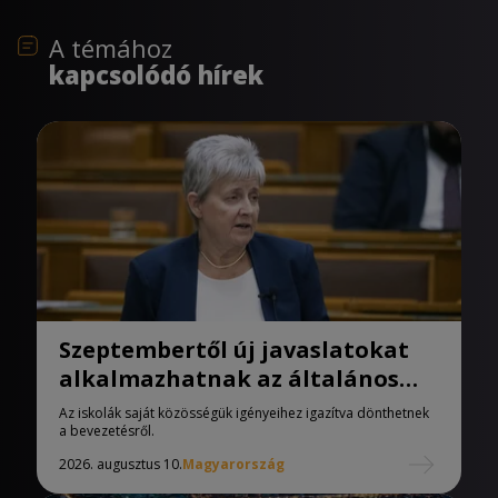
A témához
kapcsolódó hírek
Szeptembertől új javaslatokat
alkalmazhatnak az általános
iskolák
Az iskolák saját közösségük igényeihez igazítva dönthetnek
a bevezetésről.
2026. augusztus 10.
Magyarország