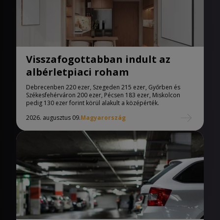
Visszafogottabban indult az
albérletpiaci roham
Debrecenben 220 ezer, Szegeden 215 ezer, Győrben és
Székesfehérváron 200 ezer, Pécsen 183 ezer, Miskolcon
pedig 130 ezer forint körül alakult a középérték.
2026. augusztus 09.
Magyarország