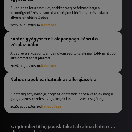
A végleges létszámot ugyanakkor még befolyásolhatja a
vízumügyintézés, valamint a kollégiumi férőhelyek és a kiadó
albérletek elérhetősége.
2026. augusztus 10.
Debrecen
Fontos gyógyszerek alapanyaga készül a
vérplazmából
A debreceni központban van olyan segítő is, aki már több mint 700
alkalommal adott plazmát.
2026. augusztus 10.
Debrecen
Nehéz napok várhatnak az allergiásokra
A hatóság azt javasolja, hogy az érintettek időben kezdjék meg a
gyógyszeres kezelést, vagy kérjék kezelőorvosuk segítségét.
2026. augusztus 10.
Nyíregyháza
Szeptembertől új javaslatokat alkalmazhatnak az