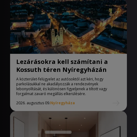
Lezárásokra kell számítani a
Kossuth téren Nyíregyházán
A közterület-felügyelet az autósoktól azt kéri, hogy
parkolásukkal ne akadályozzák a rendezvények
lebonyolítását, és különösen figyeljenek a tiltott vagy
forgalmat zavaró megállás elkerülésére.
2026. augusztus 09.
Nyíregyháza