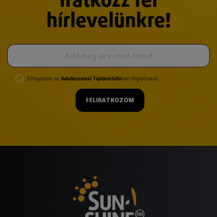
Iratkozz fel
hírlevelünkre!
Elfogadom az
Adatkezelési Tájékoztató
ban foglaltakat.
FELIRATKOZOM