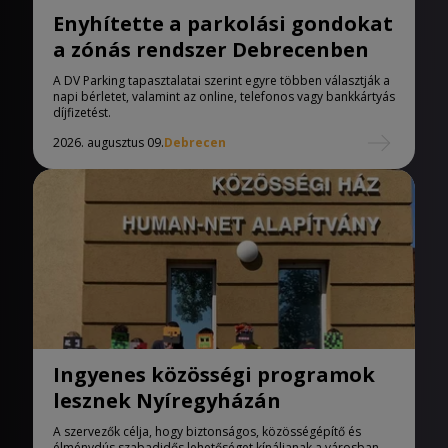
Enyhítette a parkolási gondokat
a zónás rendszer Debrecenben
A DV Parking tapasztalatai szerint egyre többen választják a
napi bérletet, valamint az online, telefonos vagy bankkártyás
díjfizetést.
2026. augusztus 09.
Debrecen
Ingyenes közösségi programok
lesznek Nyíregyházán
A szervezők célja, hogy biztonságos, közösségépítő és
élménydús szabadidős lehetőséget kínáljanak a városban