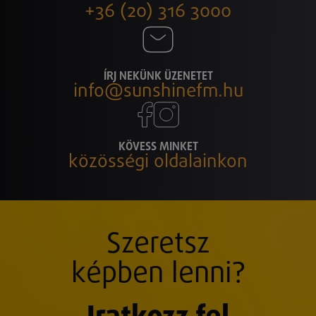
+36 (20) 316 3000
ÍRJ NEKÜNK ÜZENETET
info@sunshinefm.hu
KÖVESS MINKET
közösségi oldalainkon
Szeretsz
képben lenni?