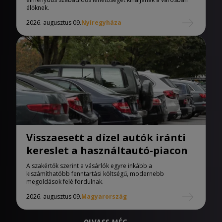
élőknek.
2026. augusztus 09.
Nyíregyháza
Visszaesett a dízel autók iránti
kereslet a használtautó-piacon
A szakértők szerint a vásárlók egyre inkább a
kiszámíthatóbb fenntartási költségű, modernebb
megoldások felé fordulnak.
2026. augusztus 09.
Magyarország