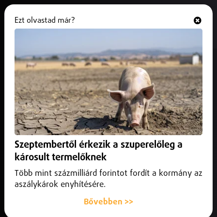
Ezt olvastad már?
Hallgasd és nézd
ONLINE
Az M3-as autópályán, javítják a
dilatációs szerkezetet a polgári
Tisza-hídon
2024. augusztus 02.
Közlekedés infó
Az M3-as autópályán, javítják a dilatációs szerkezetet a
Szeptembertől érkezik a szuperelőleg a
polgári Tisza-hídon
károsult termelőknek
Több mint százmilliárd forintot fordít a kormány az
aszálykárok enyhítésére.
Bővebben >>