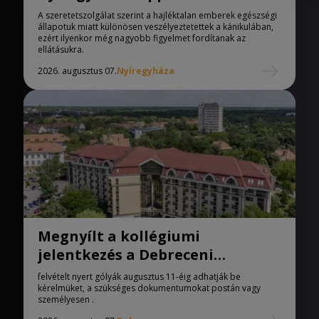
melegedőben
A szeretetszolgálat szerint a hajléktalan emberek egészségi
állapotuk miatt különösen veszélyeztetettek a kánikulában,
ezért ilyenkor még nagyobb figyelmet fordítanak az
ellátásukra.
2026. augusztus 07.
Nyíregyháza
Megnyílt a kollégiumi
jelentkezés a Debreceni
Egyetemen
felvételt nyert gólyák augusztus 11-éig adhatják be
kérelmüket, a szükséges dokumentumokat postán vagy
személyesen .