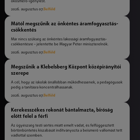
okosmérő-igénylést.
2026. augusztus 07.
Belföld
Mától megszűnik az önkéntes áramfogyasztás-
csökkentés
Már nincs szükség az önkéntes lakossági áramfogyasztás-
csökkentésre – jelentette be Magyar Péter miniszterelnök.
2026. augusztus 07.
Belföld
Megszűnik a Klebelsberg Központ középirányítói
szerepe
A cél, hogy az iskolák önállóbban működhessenek, a pedagógusok
pedig a tanításra koncentrálhassanak.
2026. augusztus 07.
Belföld
Kerekesszékes rokonát bántalmazta, bíróság
előtt felel a férfi
Az ügyészség testi sértés miatt emelt vádat, és felfüggesztett
börtönbüntetés kiszabását indítványozta a beismerő vallomást tett
vádlottal szemben.