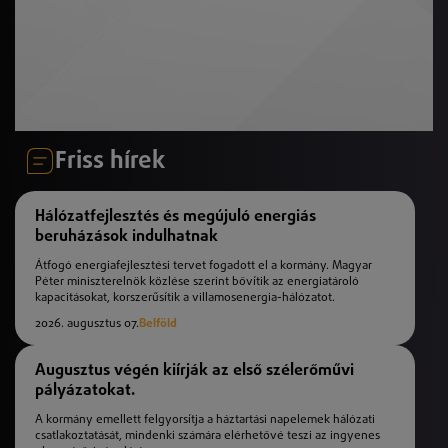
Friss hírek
Hálózatfejlesztés és megújuló energiás
beruházások indulhatnak
Átfogó energiafejlesztési tervet fogadott el a kormány. Magyar
Péter miniszterelnök közlése szerint bővítik az energiatároló
kapacitásokat, korszerűsítik a villamosenergia-hálózatot.
2026. augusztus 07.
Belföld
Augusztus végén kiírják az első szélerőművi
pályázatokat.
A kormány emellett felgyorsítja a háztartási napelemek hálózati
csatlakoztatását, mindenki számára elérhetővé teszi az ingyenes