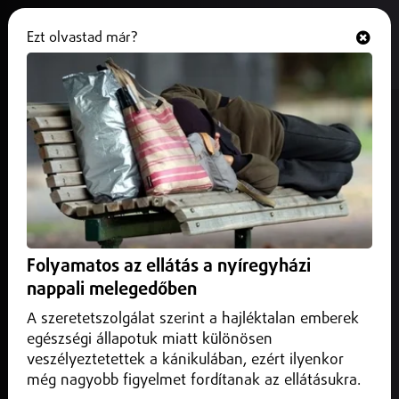
Ezt olvastad már?
Hallgasd és nézd
ONLINE
Útburkolat bontással járó
hibaelhárítási munkát végez a
Nyírségvíz
2025. március 03.
Közlekedés infó
Útburkolat bontással járó hibaelhárítási munkát végez
Folyamatos az ellátás a nyíregyházi
Nyíregyházán, a Nyírség utca 44. szám előtt
nappali melegedőben
A szeretetszolgálat szerint a hajléktalan emberek
egészségi állapotuk miatt különösen
veszélyeztetettek a kánikulában, ezért ilyenkor
még nagyobb figyelmet fordítanak az ellátásukra.