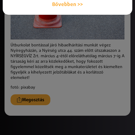
Bővebben >>
Útburkolat bontással járó hibaelhárítási munkát végez
Nyíregyházán, a Nyírség utca 44. szám előtt útszakaszon a
NYÍRSÉGVÍZ Zrt. március 4-étől előreláthatólag március 7-ig A
társaság kéri az arra közlekedőket, hogy fokozott
figyelemmel közelítsék meg a munkaterületet és kiemelten
figyeljék a kihelyezett jelzőtáblákat és a korlátozó
elemeket!
fotó: pixabay
Megosztás