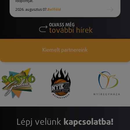
időpontját.
2026. augusztus 07.
Belföld
OLVASS MÉG
további hírek
Kiemelt partnereink
Lépj velünk
kapcsolatba!