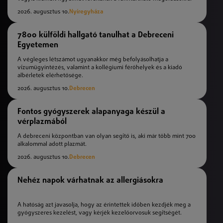
2026. augusztus 10.
Nyíregyháza
7800 külföldi hallgató tanulhat a Debreceni
Egyetemen
A végleges létszámot ugyanakkor még befolyásolhatja a
vízumügyintézés, valamint a kollégiumi férőhelyek és a kiadó
albérletek elérhetősége.
2026. augusztus 10.
Debrecen
Fontos gyógyszerek alapanyaga készül a
vérplazmából
A debreceni központban van olyan segítő is, aki már több mint 700
alkalommal adott plazmát.
2026. augusztus 10.
Debrecen
Nehéz napok várhatnak az allergiásokra
A hatóság azt javasolja, hogy az érintettek időben kezdjék meg a
gyógyszeres kezelést, vagy kérjék kezelőorvosuk segítségét.