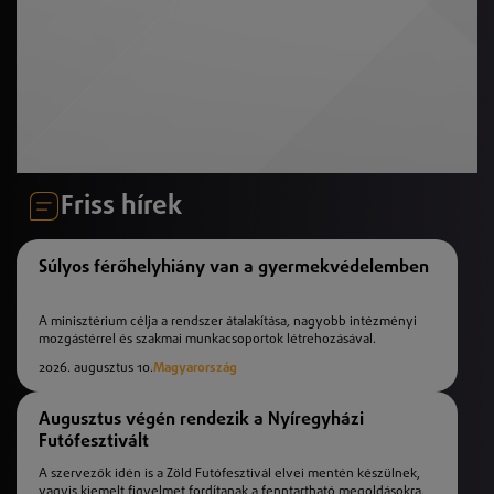
Friss hírek
Súlyos férőhelyhiány van a gyermekvédelemben
A minisztérium célja a rendszer átalakítása, nagyobb intézményi
mozgástérrel és szakmai munkacsoportok létrehozásával.
2026. augusztus 10.
Magyarország
Augusztus végén rendezik a Nyíregyházi
Futófesztivált
A szervezők idén is a Zöld Futófesztivál elvei mentén készülnek,
vagyis kiemelt figyelmet fordítanak a fenntartható megoldásokra.