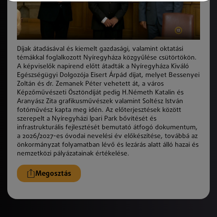
Díjak átadásával és kiemelt gazdasági, valamint oktatási
témákkal foglalkozott Nyíregyháza közgyűlése csütörtökön.
A képviselők napirend előtt átadták a Nyíregyháza Kiváló
Egészségügyi Dolgozója Eisert Árpád díjat, melyet Bessenyei
Zoltán és dr. Zemanek Péter vehetett át, a város
Képzőművészeti Ösztöndíját pedig H.Németh Katalin és
Aranyász Zita grafikusművészek valamint Soltész István
fotóművész kapta meg idén. Az előterjesztések között
szerepelt a Nyíregyházi Ipari Park bővítését és
infrastrukturális fejlesztését bemutató átfogó dokumentum,
a 2026/2027-es óvodai nevelési év előkészítése, továbbá az
önkormányzat folyamatban lévő és lezárás alatt álló hazai és
nemzetközi pályázatainak értékelése.
Megosztás