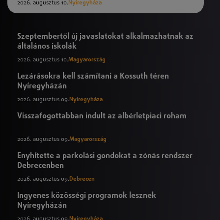
2026. augusztus 10.
Nyíregyháza
Szeptembertől új javaslatokat alkalmazhatnak az
általános iskolák
2026. augusztus 10.
Magyarország
Lezárásokra kell számítani a Kossuth téren
Nyíregyházán
2026. augusztus 09.
Nyíregyháza
Visszafogottabban indult az albérletpiaci roham
2026. augusztus 09.
Magyarország
Enyhítette a parkolási gondokat a zónás rendszer
Debrecenben
2026. augusztus 09.
Debrecen
Ingyenes közösségi programok lesznek
Nyíregyházán
2026. augusztus 09.
Nyíregyháza