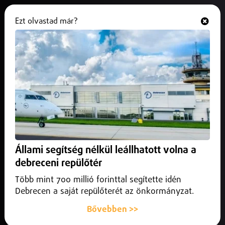
Ezt olvastad már?
Hallgasd és nézd
ONLINE
Ülésezett Nyíregyháza
képviselőtestülete
2026. június 25.
Helyi
képviselők napirend előtt átadták a Nyíregyháza Kiváló
Egészségügyi Dolgozója Eisert Árpád díjat, melyet
Állami segítség nélkül leállhatott volna a
Bessenyei Zoltán és dr. Zemanek Péter vehetett át
debreceni repülőtér
Több mint 700 millió forinttal segítette idén
Debrecen a saját repülőterét az önkormányzat.
Bővebben >>