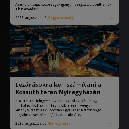
iskolák
Az iskolák saját közösségük igényeihez igazítva dönthetnek
a bevezetésről.
2026. augusztus 10.
Magyarország
Lezárásokra kell számítani a
Kossuth téren Nyíregyházán
A közterület-felügyelet az autósoktól azt kéri, hogy
parkolásukkal ne akadályozzák a rendezvények
lebonyolítását, és különösen figyeljenek a tiltott vagy
forgalmat zavaró megállás elkerülésére.
2026. augusztus 09.
Nyíregyháza