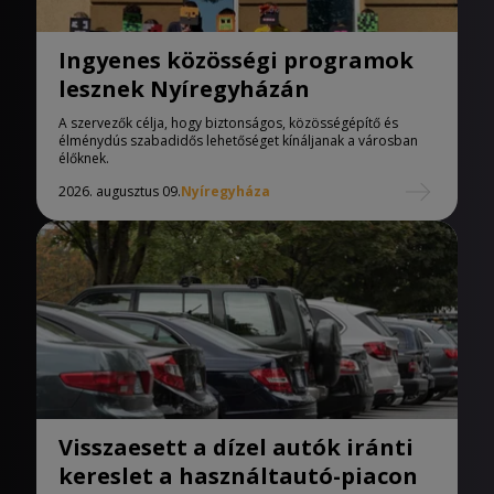
Ingyenes közösségi programok
lesznek Nyíregyházán
A szervezők célja, hogy biztonságos, közösségépítő és
élménydús szabadidős lehetőséget kínáljanak a városban
élőknek.
2026. augusztus 09.
Nyíregyháza
Visszaesett a dízel autók iránti
kereslet a használtautó-piacon