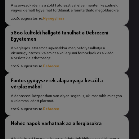
A szervezők idén is a Zöld Futófesztivál elvei mentén készülnek,
vagyis kiemelt figyelmet fordítanak a fenntartható megoldásokra.
2026. augusztus 10.
Nyíregyháza
7800 külföldi hallgató tanulhat a Debreceni
Egyetemen
A végleges létszámot ugyanakkor még befolyásolhatja a
vízumügyintézés, valamint a kollégiumi férőhelyek és a kiadó
albérletek elérhetősége.
2026. augusztus 10.
Debrecen
Fontos gyógyszerek alapanyaga készül a
vérplazmából
A debreceni központban van olyan segítő is, aki már több mint 700
alkalommal adott plazmát.
2026. augusztus 10.
Debrecen
Nehéz napok várhatnak az allergiásokra
A hatóság azt javasolja, hogy az érintettek időben kezdjék meg a