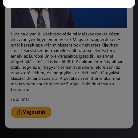
Ukrajna olyan új kisebbségvédelmi intézkedéseket készít
elő, amelyek figyelembe veszik Magyarország érdekeit –
erről beszélt az ukrán miniszterelnök-helyettes Kijevben.
Tarasz Kacska szerint már elkészült az a cselekvési terv,
amely az Európai Unió elvárásaihoz igazodik, és ennek
végrehajtása már el is kezdődött. Az ukrán kormány abban
bízik, hogy az új magyar kormánnyal sikerül előrelépni az
egyeztetésekben, és megnyílhat az első uniós tárgyalási
klaszter Ukrajna számára. A politikus szerint erre akár már
május végén sor kerülhet az Európai Unió döntéshozó
fórumain.
Fotó: MTI
Megosztás