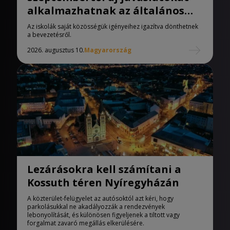
alkalmazhatnak az általános
iskolák
Az iskolák saját közösségük igényeihez igazítva dönthetnek
a bevezetésről.
2026. augusztus 10.
Magyarország
Lezárásokra kell számítani a
Kossuth téren Nyíregyházán
A közterület-felügyelet az autósoktól azt kéri, hogy
parkolásukkal ne akadályozzák a rendezvények
lebonyolítását, és különösen figyeljenek a tiltott vagy
forgalmat zavaró megállás elkerülésére.