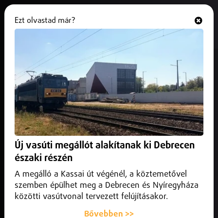
Ezt olvastad már?
Hallgasd és nézd
ONLINE
Ukrajna új kisebbségi tervet készít
elő
2026. május 14.
Külföld
Ukrajna olyan kisebbségi intézkedéseket készít elő,
amelyek figyelembe veszik Magyarország érdekeit.
Új vasúti megállót alakítanak ki Debrecen
északi részén
A megálló a Kassai út végénél, a köztemetővel
szemben épülhet meg a Debrecen és Nyíregyháza
közötti vasútvonal tervezett felújításakor.
Bővebben >>