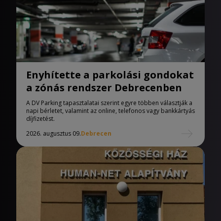
Enyhítette a parkolási gondokat
a zónás rendszer Debrecenben
A DV Parking tapasztalatai szerint egyre többen választják a
napi bérletet, valamint az online, telefonos vagy bankkártyás
díjfizetést.
2026. augusztus 09.
Debrecen