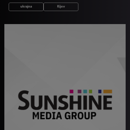
ukrajna
Kíjev