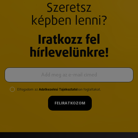
Szeretsz
képben lenni?
Iratkozz fel
hírlevelünkre!
Elfogadom az
Adatkezelési Tájékoztató
ban foglaltakat.
FELIRATKOZOM