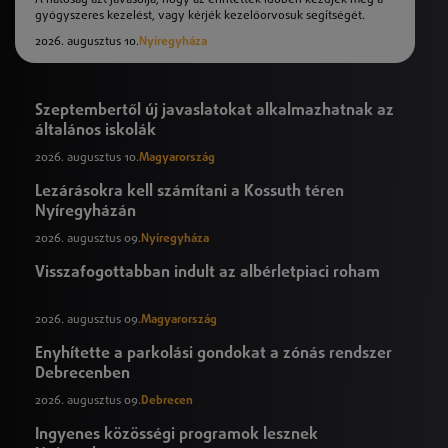
gyógyszeres kezelést, vagy kérjék kezelőorvosuk segítségét.
2026. augusztus 10.
Nyíregyháza
Szeptembertől új javaslatokat alkalmazhatnak az
általános iskolák
2026. augusztus 10.
Magyarország
Lezárásokra kell számítani a Kossuth téren
Nyíregyházán
2026. augusztus 09.
Nyíregyháza
Visszafogottabban indult az albérletpiaci roham
2026. augusztus 09.
Magyarország
Enyhítette a parkolási gondokat a zónás rendszer
Debrecenben
2026. augusztus 09.
Debrecen
Ingyenes közösségi programok lesznek