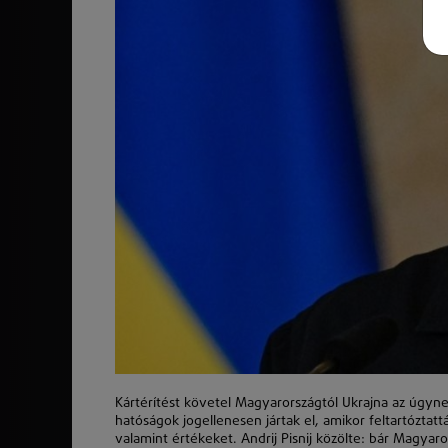
Kártérítést követel Magyarországtól Ukrajna az úgy
hatóságok jogellenesen jártak el, amikor feltartóztattá
valamint értékeket. Andrij Pisnij közölte: bár Magyaror