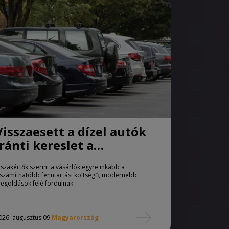
Visszaesett a dízel autók
iránti kereslet a
használtautó-piacon
 szakértők szerint a vásárlók egyre inkább a
iszámíthatóbb fenntartási költségű, modernebb
egoldások felé fordulnak.
026. augusztus 09.
Magyarország