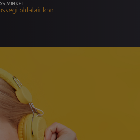
SS MINKET
össégi oldalainkon