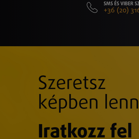
SMS ÉS VIBER 
+36 (20) 31
Szeretsz
képben lenn
Iratkozz fel