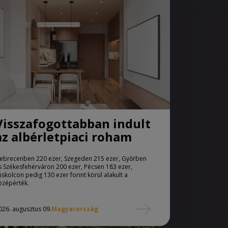
Visszafogottabban indult
az albérletpiaci roham
ebrecenben 220 ezer, Szegeden 215 ezer, Győrben
s Székesfehérváron 200 ezer, Pécsen 183 ezer,
iskolcon pedig 130 ezer forint körül alakult a
özépérték.
026. augusztus 09.
Magyarország