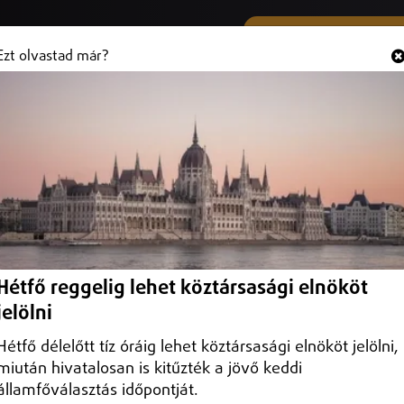
SMS ÉS VIBER SZÁMUNK
Hallgasd és
+36 (20) 316 3000
Ezt olvastad már?
el Magyarországtól
ynevezett aranykonvoj ügyében.
Hétfő reggelig lehet köztársasági elnököt
jelölni
Hétfő délelőtt tíz óráig lehet köztársasági elnököt jelölni,
miután hivatalosan is kitűzték a jövő keddi
államfőválasztás időpontját.