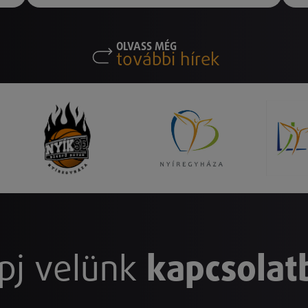
OLVASS MÉG
további hírek
pj velünk
kapcsolat