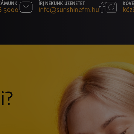
SZÁMUNK
ÍRJ NEKÜNK ÜZENETET
KÖVE
6 3000
info@sunshinefm.hu
köz
i?