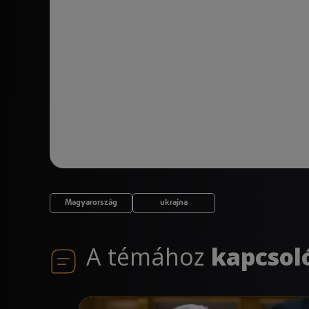
Magyarország
ukrajna
A témához
kapcsol