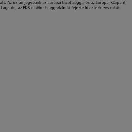
k miatt. Az ukrán jegybank az Európai Bizottsággal és az Európai Központi
e Lagarde, az EKB elnöke is aggodalmát fejezte ki az incidens miatt.