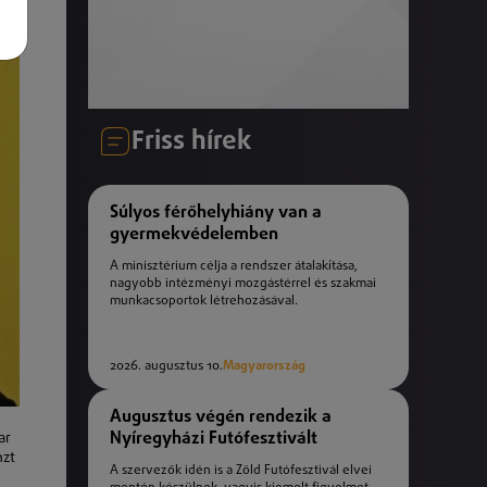
Friss hírek
Súlyos férőhelyhiány van a
gyermekvédelemben
A minisztérium célja a rendszer átalakítása,
nagyobb intézményi mozgástérrel és szakmai
munkacsoportok létrehozásával.
2026. augusztus 10.
Magyarország
Augusztus végén rendezik a
Nyíregyházi Futófesztivált
ar
nzt
A szervezők idén is a Zöld Futófesztivál elvei