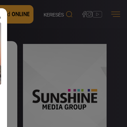
 nézd
ONLINE