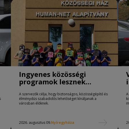
Ingyenes közösségi
programok lesznek
Nyíregyházán
A szervezők célja, hogy biztonságos, közösségépítő és
A
s
élménydús szabadidős lehetőséget kínáljanak a
k
városban élőknek.
m
2026. augusztus 09.
Nyíregyháza
2