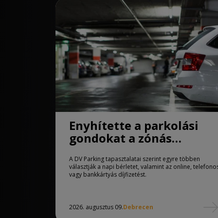
Enyhítette a parkolási
gondokat a zónás
rendszer Debrecenben
A DV Parking tapasztalatai szerint egyre többen
választják a napi bérletet, valamint az online, telefono
vagy bankkártyás díjfizetést.
2026. augusztus 09.
Debrecen