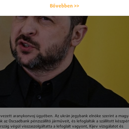
Bővebben >>
nevezett aranykonvoj ügyében. Az ukrán jegybank elnöke szerint a magy
k az Oscsadbank pénzszállító járműveit, és lefoglalták a szállított készpé
szág végül visszaszolgáltatta a lefoglalt vagyont, Kijev vizsgálatot és