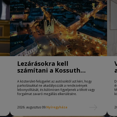
Lezárásokra kell
számítani a Kossuth
téren Nyíregyházán
A közterület-felügyelet az autósoktól azt kéri, hogy
D
parkolásukkal ne akadályozzák a rendezvények
é
lebonyolítását, és különösen figyeljenek a tiltott vagy
M
forgalmat zavaró megállás elkerülésére.
k
2026. augusztus 09.
Nyíregyháza
2