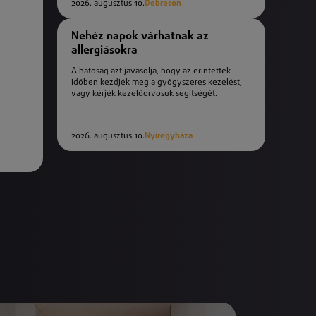
2026. augusztus 10.
Debrecen
Nehéz napok várhatnak az
allergiásokra
A hatóság azt javasolja, hogy az érintettek
időben kezdjék meg a gyógyszeres kezelést,
vagy kérjék kezelőorvosuk segítségét.
2026. augusztus 10.
Nyíregyháza