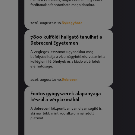
mentén készülnek, vagyis kiemelt figyelmet
fordítanak a fenntartható megoldásokra.
2026. augusztus 10.
Nyíregyháza
7800 külföldi hallgató tanulhat a
Debreceni Egyetemen
A végleges létszámot ugyanakkor még
befolyásolhatja a vízumügyintézés, valamint a
kollégiumi férőhelyek és a kiadó albérletek
elérhetősége.
2026. augusztus 10.
Debrecen
Fontos gyógyszerek alapanyaga
készül a vérplazmából
A debreceni központban van olyan segítő is,
aki már több mint 700 alkalommal adott
plazmát.