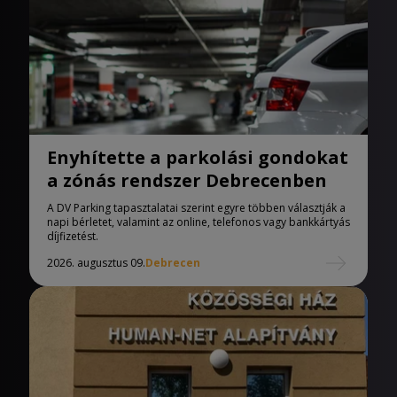
Enyhítette a parkolási gondokat
a zónás rendszer Debrecenben
A DV Parking tapasztalatai szerint egyre többen választják a
napi bérletet, valamint az online, telefonos vagy bankkártyás
díjfizetést.
2026. augusztus 09.
Debrecen