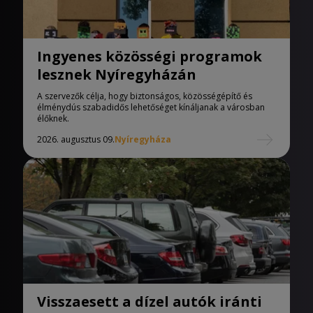
Ingyenes közösségi programok
lesznek Nyíregyházán
A szervezők célja, hogy biztonságos, közösségépítő és
élménydús szabadidős lehetőséget kínáljanak a városban
élőknek.
2026. augusztus 09.
Nyíregyháza
Visszaesett a dízel autók iránti