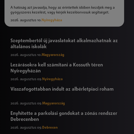
A hatóság azt javasolja, hogy az érintettek időben kezdjék meg a
gyógyszeres kezelést, vagy kérjék kezelőorvosuk segítségét.
2026. augusztus 10.
Nyíregyháza
Szeptembertől új javaslatokat alkalmazhatnak az
általános iskolák
2026. augusztus 10.
Magyarország
Lezárásokra kell számítani a Kossuth téren
Nyíregyházán
2026. augusztus 09.
Nyíregyháza
Visszafogottabban indult az albérletpiaci roham
2026. augusztus 09.
Magyarország
Enyhítette a parkolási gondokat a zónás rendszer
Debrecenben
2026. augusztus 09.
Debrecen