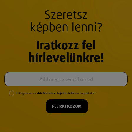
Szeretsz
képben lenni?
Iratkozz fel
hírlevelünkre!
Elfogadom az
Adatkezelési Tájékoztató
ban foglaltakat.
FELIRATKOZOM