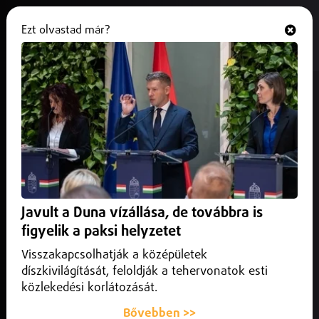
Ezt olvastad már?
Hallgasd és nézd
ONLINE
Újabb visszaélések gyanúja
merült fel a külügynél
2026. június 17.
Belföld
Bárhová nyúlunk a külügyminisztériumban, mindenütt
visszaélésekre és bűncselekmény gyanúját keltő ügyekre
Javult a Duna vízállása, de továbbra is
bukkanunk, jelentette ki Velkey György László külügyi
államtitkár Facebook-videójában, amelyben egy kanadai
figyelik a paksi helyzetet
állampolgársági bizniszt leplezett le
Visszakapcsolhatják a középületek
díszkivilágítását, feloldják a tehervonatok esti
közlekedési korlátozását.
Bővebben >>