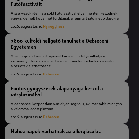
Futófesztivált
A szervezők idén is a Zöld Futófesztivál elvei mentén készülnek,
vagyis kiemelt figyelmet fordítanak a fenntartható megoldásokra.
2026. augusztus 10.
Nyíregyháza
7800 külföldi hallgató tanulhat a Debreceni
Egyetemen
A végleges létszámot ugyanakkor még befolyásolhatja a
vízumügyintézés, valamint a kollégiumi férőhelyek és a kiadó
albérletek elérhetősége.
2026. augusztus 10.
Debrecen
Fontos gyógyszerek alapanyaga készül a
vérplazmából
A debreceni központban van olyan segítő is, aki már több mint 700
alkalommal adott plazmát.
2026. augusztus 10.
Debrecen
Nehéz napok várhatnak az allergiásokra