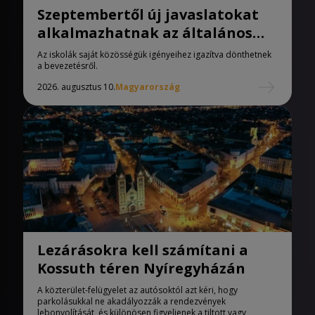
Szeptembertől új javaslatokat
alkalmazhatnak az általános
iskolák
Az iskolák saját közösségük igényeihez igazítva dönthetnek
a bevezetésről.
2026. augusztus 10.
Magyarország
Lezárásokra kell számítani a
Kossuth téren Nyíregyházán
A közterület-felügyelet az autósoktól azt kéri, hogy
parkolásukkal ne akadályozzák a rendezvények
lebonyolítását, és különösen figyeljenek a tiltott vagy