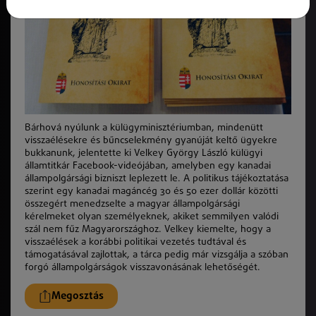
Bárhová nyúlunk a külügyminisztériumban, mindenütt
visszaélésekre és bűncselekmény gyanúját keltő ügyekre
bukkanunk, jelentette ki Velkey György László külügyi
államtitkár Facebook-videójában, amelyben egy kanadai
állampolgársági bizniszt leplezett le. A politikus tájékoztatása
szerint egy kanadai magáncég 30 és 50 ezer dollár közötti
összegért menedzselte a magyar állampolgársági
kérelmeket olyan személyeknek, akiket semmilyen valódi
szál nem fűz Magyarországhoz. Velkey kiemelte, hogy a
visszaélések a korábbi politikai vezetés tudtával és
támogatásával zajlottak, a tárca pedig már vizsgálja a szóban
forgó állampolgárságok visszavonásának lehetőségét.
Megosztás